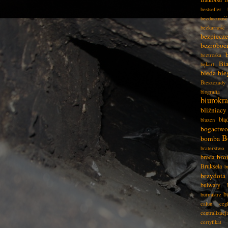
B
bestseller
bezduszność
bezkarność
bezpiecz
bezroboc
beztroska
Bia
bękart
bieda
bie
Bieszczady
biografia
biurokra
bliźniacy
błą
błazen
bogactwo
B
bomba
braterstwo
bro
broda
Bruksela
b
brzydota
bulwary
b
burmistrz
całun
ceg
centralizacj
certyfikat