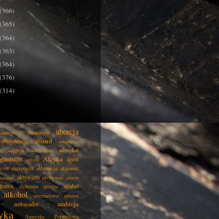
(366)
(365)
(364)
(363)
(364)
(376)
(314)
aborcja
abnegacja
abonament
absurd
abstynencja
adaptacja
adwokat
a
adopcja
adrenalina
ganistan
Afryka
agent
afront
cent
akceptacja
aklamacja
aksjomat
aktywizm
ualność
aktywność
alarm
lbania
alfabet
alchemia
alergia
alkohol
alternatywa
amator
ambicja
ambasador
yka
Ameryka Południowa