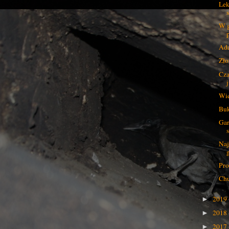
Lek
W g
Ada
Zło
Cza
Wie
Buk
Gar
Naj
Pro
Chu
2019
►
2018
►
2017
►