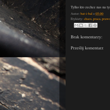
Tylko kto zechce nas na t
Autor:
bat-i-bal
o
05:00
Etykiety:
chaos
,
praca
,
praw
Brak komentarzy:
Prześlij komentarz