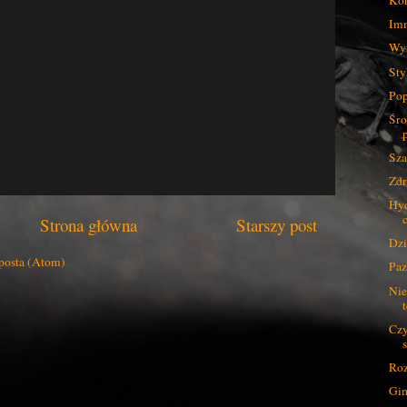
Kon
Imm
Wym
Sty
Pop
Śro
Sza
Zdr
Hyd
Strona główna
Starszy post
Dzi
posta (Atom)
Paz
Nie
Czy
Roz
Gim