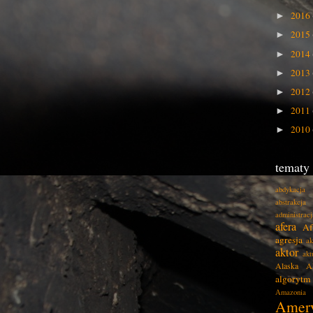
2016
►
2015
►
2014
►
2013
►
2012
►
2011
►
2010
►
tematy
abdykacja
abstrakcja
administracj
afera
Af
agresja
ak
aktor
akt
Alaska
A
algorytm
Amazonia
Amer