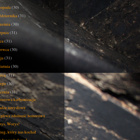
stopada
(30)
ździernika
(31)
ześnia
(30)
erpnia
(31)
pca
(31)
erwca
(30)
ja
(31)
ietnia
(30)
rca
(31)
tego
(30)
ycznia
(31)
turowa karbonizacja
adze umysłowe
pliwa zdolność honorowa
ys, Worys!
ieg, który nas kochał