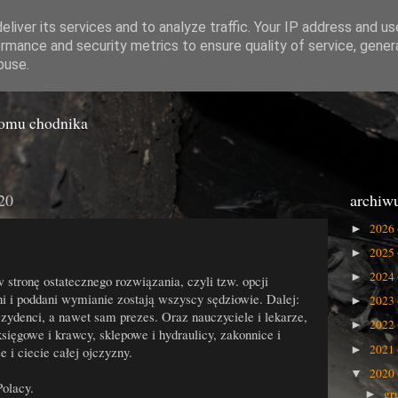
liver its services and to analyze traffic. Your IP address and u
rmance and security metrics to ensure quality of service, gene
o Gówna
buse.
iomu chodnika
020
archiw
2026
►
2025
►
2024
►
stronę ostatecznego rozwiązania, czyli tzw. opcji
ni i poddani wymianie zostają wszyscy sędziowie. Dalej:
2023
►
ezydenci, a nawet sam prezes. Oraz nauczyciele i lekarze,
2022
►
księgowe i krawcy, sklepowe i hydraulicy, zakonnice i
2021
►
e i ciecie całej ojczyzny.
2020
▼
olacy.
gr
►