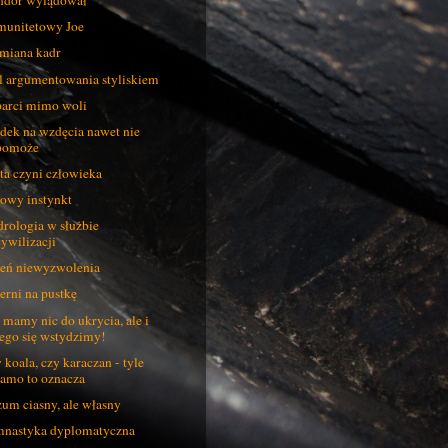
dor wylądował
unitetowy Joe
iana kadr
l argumentowania styliskiem
arci mimo woli
dek na wzdęcia nawet nie
pomoże
ta czyni człowieka
owy instynkt
rologia w służbie
cywilizacji
eń niewyzwolenia
erni na pustkę
 mamy nic do ukrycia, ale i
tego się wstydzimy!
 koala, czy karaczan - tyle
samo to oznacza
um ciasny, ale własny
nastyka dyplomatyczna