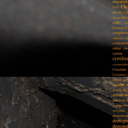
charakter
Chi
Chile
Ch
choinka
chrz
chrust
ciało
ci
ciemnogród
cierpliwo
c
cinkciarz
codziennoś
cw
cukier
cynizm
cywiliz
czarnowidz
Czeczenia
Czernobyl
c
cz
czułość
czytelnik
dandys
dan
debata
de
defetyzm
d
degradacja
delegacja
demaskacja
demogra
demonst