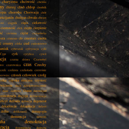
charyzma
chciwość
chemia
ny
chłop
chirurg
chleb
chodnik
choroba
opin
Chorwacja
chór
eścijanin
chuligan
chwała
chwast
ciąża
ciekawość
asto
ciągnik
ciemność
ciepło
cierpienie
cień
ść
ciężar
cieśnina
ciężarówka
isza
cnota
cło
cmentarz
ciśnienie
cud
ć
country
córka
cudzołóstwo
aniak
cyberatak
cyfryzacja
cykl
cyrk
Cypr
cyrylica
cywil
acja
czarna dziura
Czarnobyl
czas
Czechy
two
czarownica
czek
czekista
czekolada
czereśnie
człowiek
czołg
członek
zerwiec
ystka
czystka etniczna
czystość
ćwiczenie
dach
dalekowzroczność
Dania
e
dane osobowe
darmozjad
centralizacja
decyzja
defenestracja
eficyt
defilada
degenerat
definicja
dekadencja
dekapitacja
dekret
delfin
demagogia
delikatność
demencja
dementi
fia
demokracja
racja
denominacja
dentysta