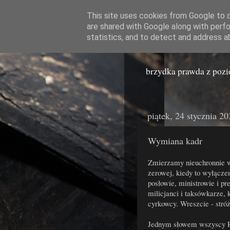
This site uses cookies from Google to de
are shared with Google along with perfo
Miast
statistics, and to detect and address a
brzydka prawda z poz
piątek, 24 stycznia 2
Wymiana kadr
Zmierzamy nieuchronnie w 
zerowej, kiedy to wyłącze
posłowie, ministrowie i pr
milicjanci i taksówkarze, 
cyrkowcy. Wreszcie - stróż
Jednym słowem wszyscy P