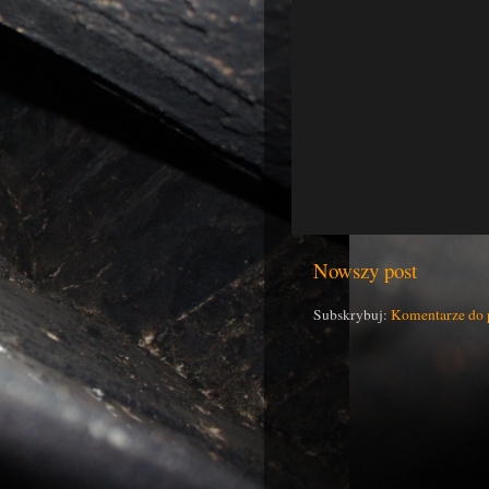
Nowszy post
Subskrybuj:
Komentarze do 