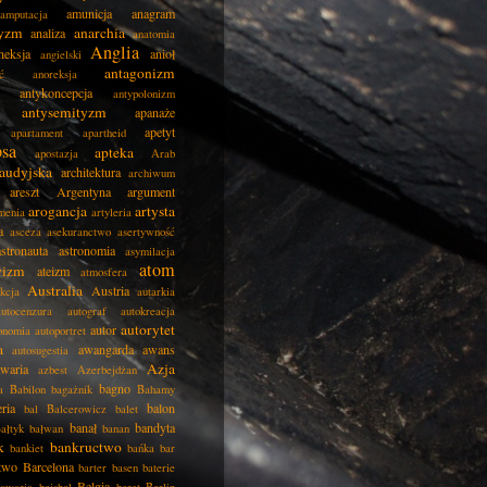
amunicja
anagram
amputacja
tyzm
anarchia
analiza
anatomia
Anglia
neksja
anioł
angielski
antagonizm
ć
anoreksja
antykoncepcja
antypolonizm
antysemityzm
apanaże
apetyt
apartament
apartheid
psa
apteka
apostazja
Arab
audyjska
architektura
archiwum
areszt
Argentyna
argument
arogancja
artysta
menia
artyleria
a
asceza
asekuranctwo
asertywność
astronauta
astronomia
asymilacja
atom
wizm
ateizm
atmosfera
Australia
Austria
kcja
autarkia
autocenzura
autograf
autokreacja
autorytet
autor
onomia
autoportret
a
awangarda
awans
autosugestia
Azja
awaria
azbest
Azerbejdżan
bagno
a
Babilon
bagażnik
Bahamy
eria
balon
bal
Balcerowicz
balet
banał
bandyta
ałtyk
bałwan
banan
k
bankructwo
bankiet
bańka
bar
two
Barcelona
barter
basen
baterie
Belgia