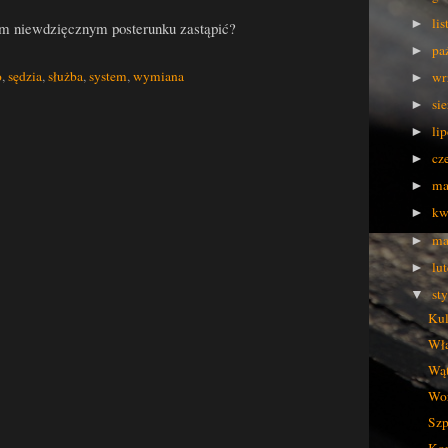
li
►
ym niewdzięcznym posterunku zastąpić?
pa
►
o
,
sędzia
,
służba
,
system
,
wymiana
wr
►
si
►
li
►
cz
►
ma
►
kw
►
ma
►
lu
►
st
▼
Kul
Wł
Wąt
Wor
Szp