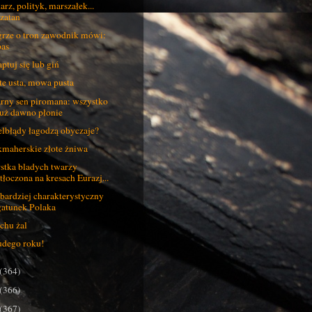
arz, polityk, marszałek...
szatan
rze o tron zawodnik mówi:
pas
ptuj się lub giń
te usta, mowa pusta
rny sen piromana: wszystko
już dawno płonie
lbłądy łagodzą obyczaje?
maherskie złote żniwa
stka bladych twarzy
stłoczona na kresach Eurazj...
bardziej charakterystyczny
gatunek Polaka
chu żal
dego roku!
(364)
(366)
(367)