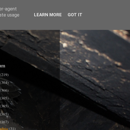
ser-agent
rate usage
LEARN MORE
GOT IT
um
(219)
(364)
(366)
(365)
(365)
(365)
(367)
udnia
(31)