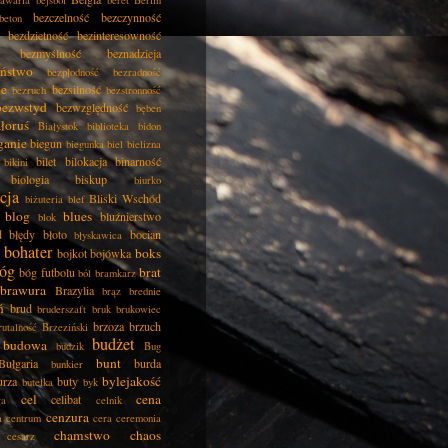
awaria
bejsbol
beret
Berlin
bezczelność
bezczynność
beton
bezdzietność
bezinteresowność
bezmyślność
beznadzieja
eństwo
bezpłodność
bezradność
ie
bezsilność
bezruch
bezstronność
bezwstyd
bezwzględność
bęben
łoruś
Białystok
biblioteka
bidon
ganie
biegun
biegunka
biel
bielizna
bilet
bilokacja
binarność
bikini
biologia
biskup
biurko
cja
Bliski Wschód
biżuteria
blef
blog
blues
bluźnierstwo
blok
d
błędy
błoto
bocian
błyskawica
bohater
boks
bojkot
bojówka
óg
brat
bóg futbolu
ból
bramkarz
brawura
Brazylia
brąz
brednie
ń
brud
bruderszaft
bruk
brukowiec
brzoza
brzuch
rutalność
Brzeziński
budżet
budowa
budzik
Bug
bunt
Bułgaria
burda
bunkier
bylejakość
urza
buty
butelka
byk
cel
cena
celibat
ła
celnik
cenzura
a
centrum
cera
ceremonia
chamstwo
chaos
cesarz