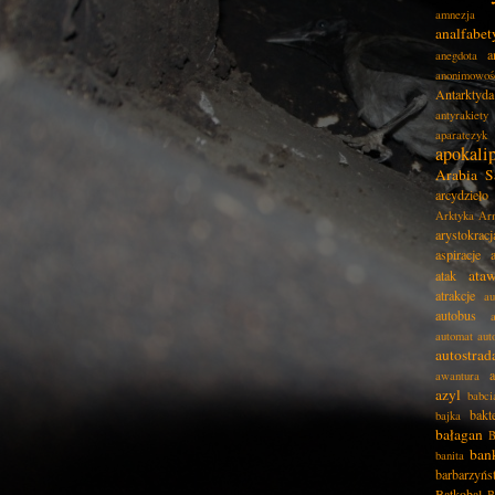
amnezja
analfabe
a
anegdota
anonimowoś
Antarktyda
antyrakiety
aparatczyk
apokali
Arabia S
arcydzieło
Arktyka
Ar
arystokracj
aspiracje
ata
atak
atrakcje
au
autobus
automat
aut
autostrad
awantura
azyl
babci
bakt
bajka
bałagan
B
ban
banita
barbarzyńs
Batkobal