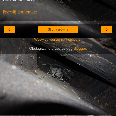
Prześlij komentarz
‹
›
Strona główna
Wyświetl wersję na komputer
Obsługiwane przez usługę
Blogger
.