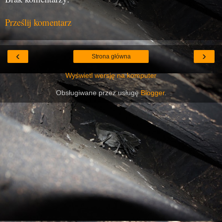
Prześlij komentarz
‹
›
Strona główna
Wyświetl wersję na komputer
Obsługiwane przez usługę
Blogger
.