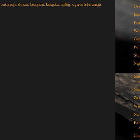
onstracja
,
dusza
,
faszyzm
,
książka
,
nałóg
,
ogień
,
tolerancja
Grz
Eks
Pro
Wo
Gab
Pol
Stą
Naj
Nie
Nad
Za 
Wie
Na 
Ksi
Cas