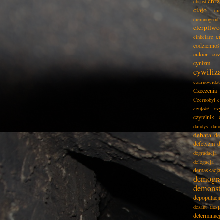
chrz
chrust
ciało
ci
ciemnogród
cierpliwo
c
cinkciarz
codziennoś
cw
cukier
cynizm
cywiliz
czarnowidz
Czeczenia
Czernobyl
c
cz
czułość
czytelnik
dandys
dan
debata
de
defetyzm
d
degradacja
delegacja
demaskacja
demogra
demonst
depopulacj
desp
desant
determinac