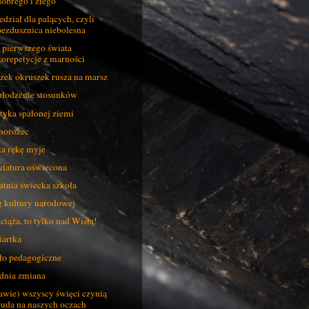
dobrego i złego
edział dla palących, czyli
bezdusznica niebolesna
 pierwszego świata
korepetycje z marności
zek okruszek rusza na marsz
łodzenie stosunków
tyka spalonej ziemi
norożec
a rękę myje
tatura oświecona
atnia świecka szkoła
 kultury narodowej
 ciąża, to tylko nad Wisłą!
artka
ło pedagogiczne
dnia zmiana
awie) wszyscy święci czynią
cuda na naszych oczach