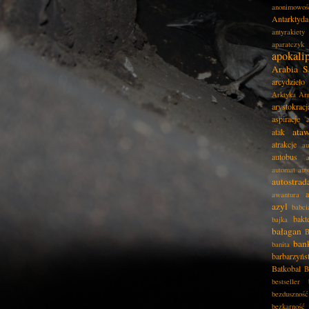
anonimowoś
Antarktyda
antyrakiety
aparatczyk
apokali
Arabia S
arcydzieło
Arktyka
Ar
arystokracj
aspiracje
ata
atak
atrakcje
au
autobus
automat
aut
autostrad
awantura
azyl
babci
bakt
bajka
bałagan
B
ban
banita
barbarzyńs
Batkobal
B
bestseller
bezduszność
bezkarność