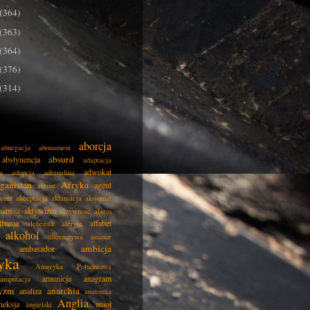
(364)
(363)
(364)
(376)
(314)
aborcja
abnegacja
abonament
absurd
abstynencja
adaptacja
adwokat
a
adopcja
adrenalina
ganistan
Afryka
agent
afront
cent
akceptacja
aklamacja
aksjomat
aktywizm
ualność
aktywność
alarm
lbania
alfabet
alchemia
alergia
alkohol
alternatywa
amator
ambicja
ambasador
yka
Ameryka Południowa
amunicja
anagram
amputacja
tyzm
anarchia
analiza
anatomia
Anglia
neksja
anioł
angielski