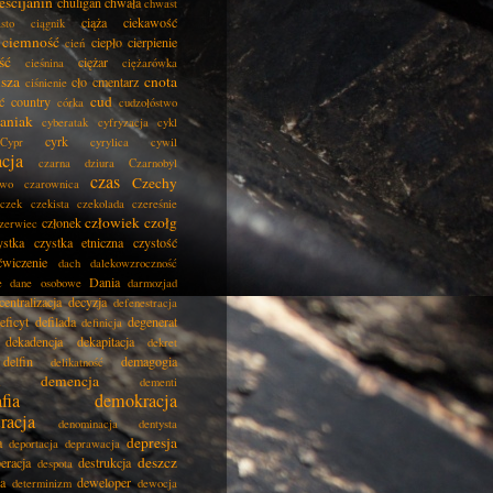
eścijanin
chuligan
chwała
chwast
ciąża
ciekawość
asto
ciągnik
ciemność
ciepło
cierpienie
cień
ść
ciężar
cieśnina
ciężarówka
isza
cnota
cło
cmentarz
ciśnienie
cud
ć
country
córka
cudzołóstwo
aniak
cyberatak
cyfryzacja
cykl
cyrk
Cypr
cyrylica
cywil
acja
czarna dziura
Czarnobyl
czas
Czechy
two
czarownica
czek
czekista
czekolada
czereśnie
człowiek
czołg
członek
zerwiec
ystka
czystka etniczna
czystość
ćwiczenie
dach
dalekowzroczność
Dania
e
dane osobowe
darmozjad
centralizacja
decyzja
defenestracja
eficyt
defilada
degenerat
definicja
dekadencja
dekapitacja
dekret
delfin
demagogia
delikatność
demencja
dementi
fia
demokracja
racja
denominacja
dentysta
depresja
a
deportacja
deprawacja
deszcz
eracja
destrukcja
despota
ja
deweloper
determinizm
dewocja