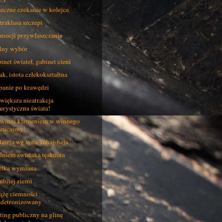
eczne czekanie w kolejce
traklasa szczepi
mocji przywłaszczanie
lny wybór
inet świateł, gabinet cieni
ak, istota człekokształtna
panie po krawędzi
większa nieatrakcja
turystyczna świata!
winni kamieniem w winnego
rzucajmy!
zieja wg syna Tuhaj-beja
dniem świstaka tęsknota
lka wymiana
ubitej ziemi
ążę ciemności
zdetronizowany
ting publiczny na glinę