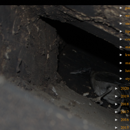
pa
►
wr
►
si
►
li
►
cz
►
ma
►
kw
►
ma
►
lu
►
st
►
2020
►
2019
►
2018
►
2017
►
2016
►
2015
►