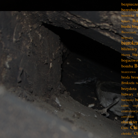
bezpiecz
bezroboc
beztroska
Bia
bękart
bieda
bie
Bieszczady
biografia
biurokra
bliźniacy
błą
błazen
bogactwo
B
bomba
braterstwo
bro
broda
Bruksela
b
brzydota
bulwary
b
burmistrz
całun
ceg
centralizacj
certyfikat
charakter
Chi
Chile
Ch
choinka