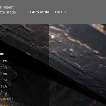
ser-agent
rate usage
LEARN MORE
GOT IT
um
(219)
(364)
(366)
(365)
(365)
(365)
udnia
(31)
stopada
(30)