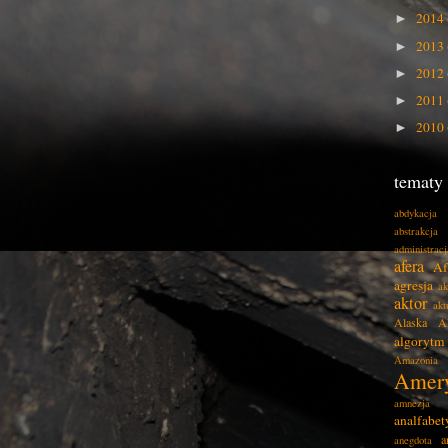
2014
►
2013
►
2012
►
2011
►
2010
►
tematy
abdykacja
abstrakcja
administracj
afera
Af
agresja
ak
aktor
akt
Alaska
A
algorytm
Amazonia
Amer
amnezja
analfabe
a
anegdota