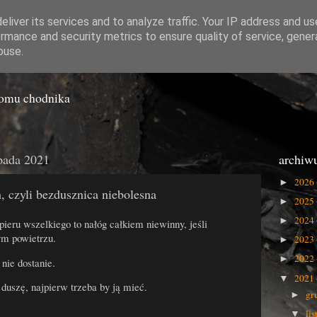
liver its services and to analyze traffic. Your IP address and u
rmance and security metrics to ensure quality of service, gene
o Gówna
buse.
iomu chodnika
opada 2021
archiw
2026
►
h, czyli bezdusznica niebolesna
2025
►
2024
►
apieru wszelkiego to nałóg całkiem niewinny, jeśli
m powietrzu.
2023
►
2022
►
 nie dostanie.
2021
▼
duszę, najpierw trzeba by ją mieć.
gr
►
li
▼