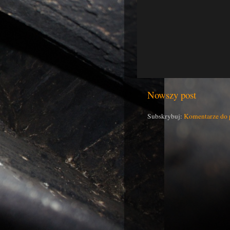
Nowszy post
Subskrybuj:
Komentarze do 