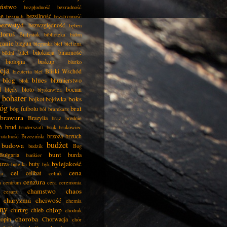
eństwo
bezpłodność
bezradność
ie
bezsilność
bezruch
bezstronność
bezwstyd
bezwzględność
bęben
łoruś
Białystok
biblioteka
bidon
ganie
biegun
biegunka
biel
bielizna
bilet
bilokacja
binarność
bikini
biologia
biskup
biurko
cja
Bliski Wschód
biżuteria
blef
blog
blues
bluźnierstwo
blok
d
błędy
błoto
bocian
błyskawica
bohater
boks
bojkot
bojówka
óg
brat
bóg futbolu
ból
bramkarz
brawura
Brazylia
brąz
brednie
ń
brud
bruderszaft
bruk
brukowiec
brzoza
brzuch
rutalność
Brzeziński
budżet
budowa
budzik
Bug
bunt
Bułgaria
burda
bunkier
bylejakość
urza
buty
butelka
byk
cel
cena
celibat
ła
celnik
cenzura
a
centrum
cera
ceremonia
chamstwo
chaos
cesarz
charyzma
chciwość
chemia
ny
chłop
chirurg
chleb
chodnik
choroba
opin
Chorwacja
chór