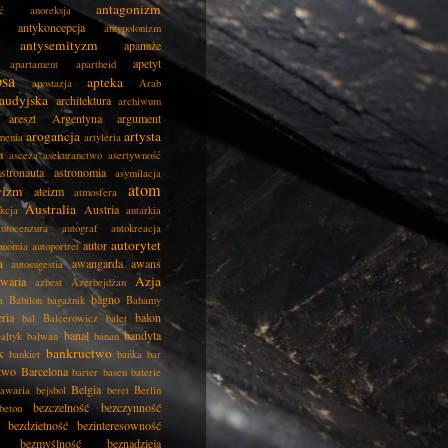
antagonizm
ć
anoreksja
antykoncepcja
antypolonizm
antysemityzm
apanaże
apetyt
apartament
apartheid
psa
apteka
apostazja
Arab
audyjska
architektura
archiwum
areszt
Argentyna
argument
arogancja
artysta
menia
artyleria
a
asceza
asekuranctwo
asertywność
astronauta
astronomia
asymilacja
atom
wizm
ateizm
atmosfera
Australia
Austria
kcja
autarkia
autocenzura
autograf
autokreacja
autorytet
autor
onomia
autoportret
a
awangarda
awans
autosugestia
Azja
awaria
azbest
Azerbejdżan
bagno
a
Babilon
bagażnik
Bahamy
eria
balon
bal
Balcerowicz
balet
banał
bandyta
ałtyk
bałwan
banan
k
bankructwo
bankiet
bańka
bar
two
Barcelona
barter
basen
baterie
Belgia
awaria
bejsbol
beret
Berlin
bezczelność
bezczynność
beton
bezdzietność
bezinteresowność
bezmyślność
beznadzieja