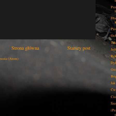
Prz
Dla
Pus
Och
Tak
Strona główna
Starszy post
Jed
Ręk
posta (Atom)
Dyk
Ost
Bóg
Jak
Ćwi
Cia
Śre
(Pr