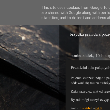
This site uses cookies from Google to de
are shared with Google along with perfo
Miast
statistics, and to detect and address a
brzydka prawda z poz
poniedziałek, 15 list
Przedział dla palącyc
Palenie książek, zdjęć i p
oddawać się mu na świeży
Raka przecież nikt od tego
By rak mógł toczyć czyjąś 
Autor:
bat-i-bal
o
04:00