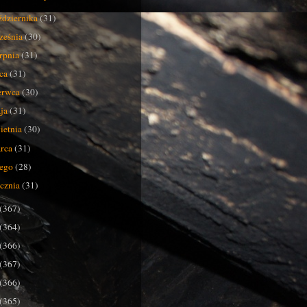
ździernika
(31)
ześnia
(30)
erpnia
(31)
pca
(31)
erwca
(30)
ja
(31)
ietnia
(30)
rca
(31)
tego
(28)
ycznia
(31)
(367)
(364)
(366)
(367)
(366)
(365)