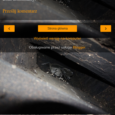
Prześlij komentarz
‹
›
Strona główna
Wyświetl wersję na komputer
Obsługiwane przez usługę
Blogger
.