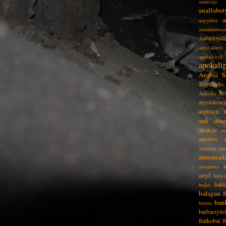
amnezja
analfabe
a
anegdota
anonimowoś
Antarktyda
antyrakiety
aparatczyk
apokali
Arabia S
arcydzieło
Arktyka
Ar
arystokracj
aspiracje
ata
atak
atrakcje
au
autobus
automat
aut
autostrad
awantura
azyl
babci
bakt
bajka
bałagan
B
ban
banita
barbarzyńs
Batkobal
B