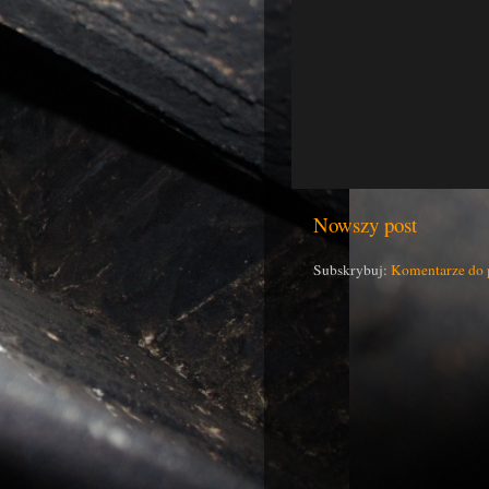
Nowszy post
Subskrybuj:
Komentarze do 