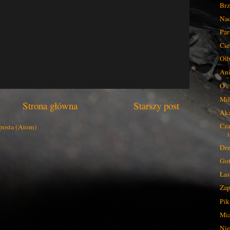
Brz
Nad
Par
Cie
Olb
Ani
O c
Mił
Strona główna
Starszy post
Ak
Cza
posta (Atom)
Dre
Got
Łas
Zap
Pik
Mia
Nie