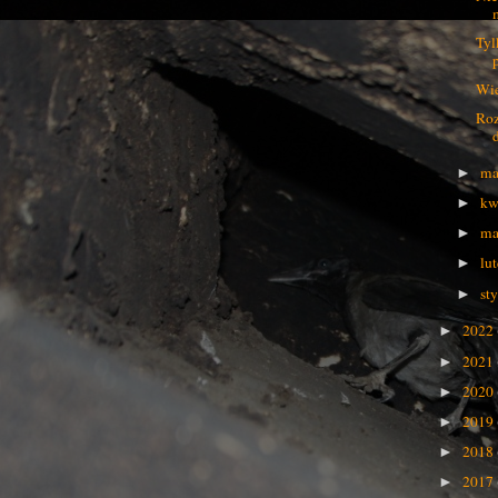
Tyl
Wie
Roz
ma
►
kw
►
ma
►
lu
►
st
►
2022
►
2021
►
2020
►
2019
►
2018
►
2017
►