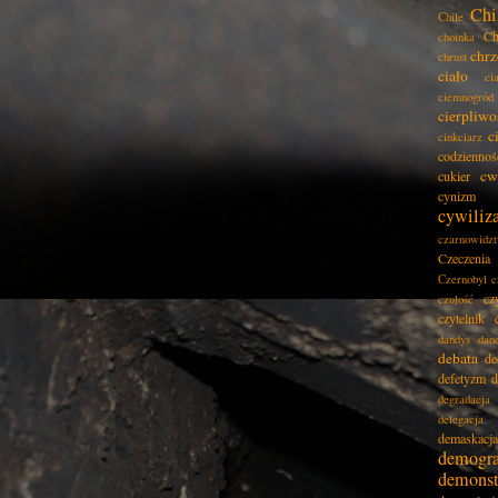
Chi
Chile
Ch
choinka
chrz
chrust
ciało
ci
ciemnogród
cierpliwo
c
cinkciarz
codziennoś
cw
cukier
cynizm
cywiliz
czarnowidz
Czeczenia
Czernobyl
c
cz
czułość
czytelnik
dandys
dan
debata
de
defetyzm
d
degradacja
delegacja
demaskacja
demogra
demonst