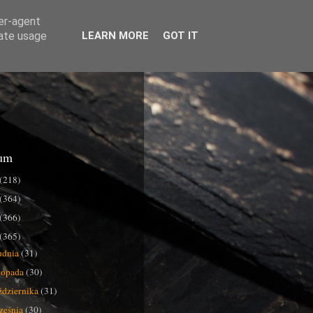
ser-agent
rate usage
LEARN MORE
GOT IT
um
(218)
(364)
(366)
(365)
udnia
(31)
stopada
(30)
ździernika
(31)
ześnia
(30)