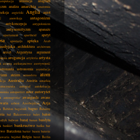
amunicja
anagram
amputacja
tyzm
anarchia
analiza
anatomia
Anglia
neksja
anioł
angielski
antagonizm
ć
anoreksja
antykoncepcja
antypolonizm
antysemityzm
apanaże
apetyt
apartament
apartheid
psa
apteka
apostazja
Arab
audyjska
architektura
archiwum
areszt
Argentyna
argument
arogancja
artysta
menia
artyleria
a
asceza
asekuranctwo
asertywność
astronauta
astronomia
asymilacja
atom
wizm
ateizm
atmosfera
Australia
Austria
kcja
autarkia
autocenzura
autograf
autokreacja
autorytet
autor
onomia
autoportret
a
awangarda
awans
autosugestia
Azja
awaria
azbest
Azerbejdżan
bagno
a
Babilon
bagażnik
Bahamy
eria
balon
bal
Balcerowicz
balet
banał
bandyta
ałtyk
bałwan
banan
k
bankructwo
bankiet
bańka
bar
two
Barcelona
barter
basen
baterie
Belgia
awaria
bejsbol
beret
Berlin