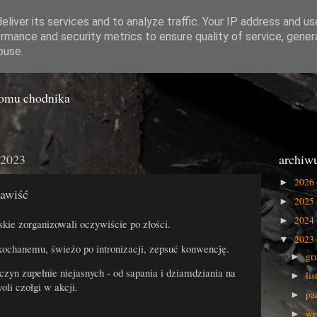
liver its services and to analyze traffic. Your IP address and u
rmance and security metrics to ensure quality of service, gene
o Gówna
buse.
iomu chodnika
 2023
archiw
2026
►
zawiść
2025
►
2024
►
skie zorganizowali oczywiście po złości.
2023
▼
ochanemu, świeżo po intronizacji, zepsuć konwencję.
gr
►
czyn zupełnie niejasnych - od sapania i dziamdziania na
li
►
li czołgi w akcji.
pa
►
wr
►