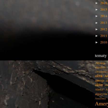
2016
►
2015
►
2014
►
2013
►
2012
►
2011
►
2010
►
tematy
abdykacja
abstrakcja
administracj
afera
Af
agresja
ak
aktor
akt
Alaska
A
algorytm
Amazonia
Amer