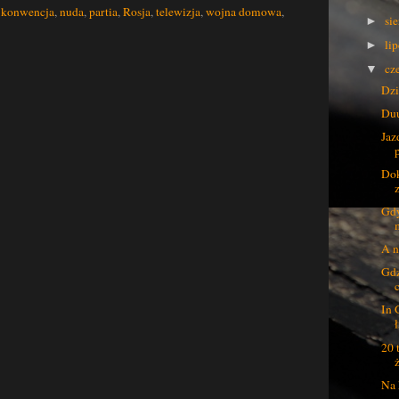
,
konwencja
,
nuda
,
partia
,
Rosja
,
telewizja
,
wojna domowa
,
si
►
li
►
cz
▼
Dzi
Du
Jaz
Dok
Gdy
A n
Gdz
In 
ł
20 
Na 