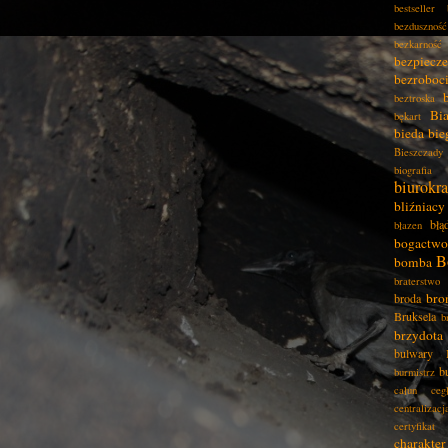
bestseller
bezduszność
bezkarność
bezpiecz
bezroboc
beztroska
Bia
bękart
bieda
bie
Bieszczady
biografia
biurokra
bliźniacy
błą
błazen
bogactwo
B
bomba
braterstwo
bro
broda
Bruksela
b
brzydota
bulwary
b
burmistrz
całun
ceg
centralizacj
certyfikat
charakter