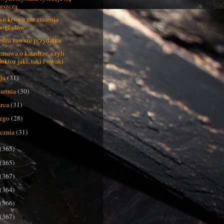
mszczą
ko krowa nie zmienia
poglądów
dza zawsze przydatna
mowa o katedrze, czyli
doktor jaki, taki i owaki
ja
(31)
ietnia
(30)
rca
(31)
tego
(28)
ycznia
(31)
(365)
(365)
(367)
(364)
(366)
(367)