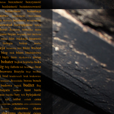
bezczelność
bezczynność
beton
bezdzietność
bezinteresowność
bezmyślność
beznadzieja
eństwo
bezpłodność
bezradność
ie
bezsilność
bezruch
bezstronność
bezwstyd
bezwzględność
bęben
łoruś
Białystok
biblioteka
bidon
ganie
biegun
biegunka
biel
bielizna
bilet
bilokacja
binarność
bikini
biologia
biskup
biurko
cja
Bliski Wschód
biżuteria
blef
blog
blues
bluźnierstwo
blok
d
błędy
błoto
bocian
błyskawica
bohater
boks
bojkot
bojówka
óg
brat
bóg futbolu
ból
bramkarz
brawura
Brazylia
brąz
brednie
ń
brud
bruderszaft
bruk
brukowiec
brzoza
brzuch
rutalność
Brzeziński
budżet
budowa
budzik
Bug
bunt
Bułgaria
burda
bunkier
bylejakość
urza
buty
butelka
byk
cel
cena
celibat
ła
celnik
cenzura
a
centrum
cera
ceremonia
chamstwo
chaos
cesarz
charyzma
chciwość
chemia