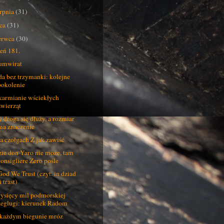
erpnia
(31)
pca
(31)
erwca
(30)
eń 181.
umwirat
da bez trzymanki: kolejne
pokolenie
armianie wściekłych
zwierząt
 droga się dłuży, a rozmiar
ma znaczenie
a czołgach Z jak zawiść
ie don Yaro nie może, tam
consigliere Zero pośle
God We Trust (czyt. in dziad
i trast)
tysięcy mil podmorskiej
żeglugi: kierunek Radom
każdym biegunie mróz