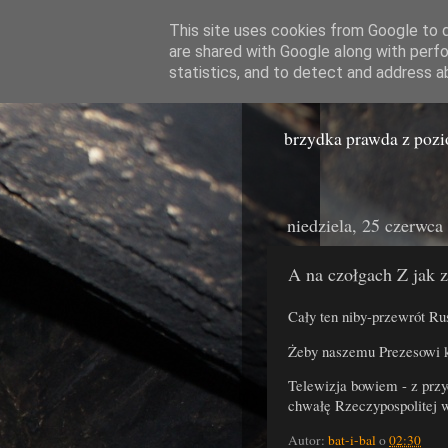
This site uses cookies from Google to de
are shared with Google along with perfo
Miast
statistics, and to detect and address a
brzydka prawda z poz
niedziela, 25 czerwca
A na czołgach Z jak 
Cały ten niby-przewrót Ru
Żeby naszemu Prezesowi k
Telewizja bowiem - z przy
chwałę Rzeczypospolitej wo
Autor:
bat-i-bal
o
02:30