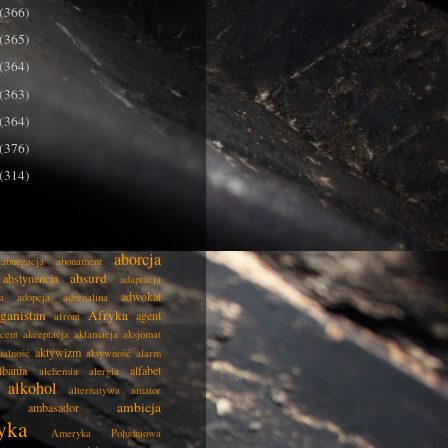
(366)
(365)
(364)
(363)
(364)
(376)
(314)
aborcja
abnegacja
abonament
absurd
abstynencja
adaptacja
adwokat
a
adopcja
adrenalina
ganistan
Afryka
agent
afront
cent
akceptacja
aklamacja
aksjomat
aktywizm
ualność
aktywność
alarm
lbania
alfabet
alchemia
alergia
alkohol
alternatywa
amator
ambicja
ambasador
yka
Ameryka Południowa