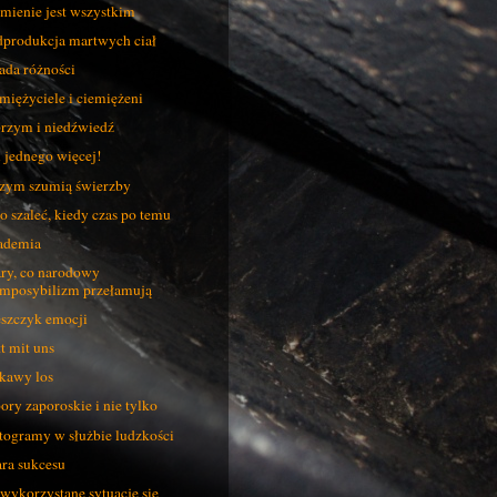
mienie jest wszystkim
produkcja martwych ciał
ada różności
miężyciele i ciemiężeni
rzym i niedźwiedź
 jednego więcej!
zym szumią świerzby
o szaleć, kiedy czas po temu
ademia
ry, co narodowy
imposybilizm przełamują
szczyk emocji
t mit uns
kawy los
ory zaporoskie i nie tylko
togramy w służbie ludzkości
ra sukcesu
wykorzystane sytuacje się