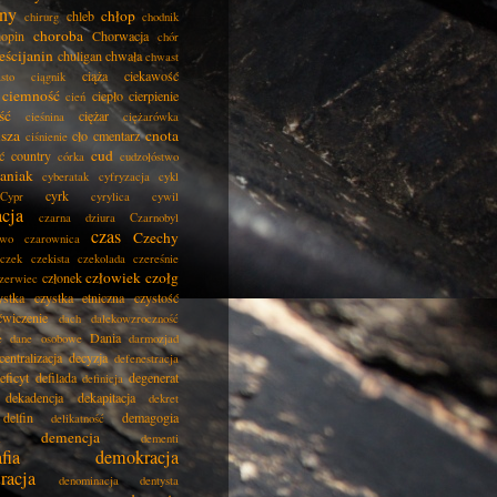
ny
chłop
chleb
chirurg
chodnik
choroba
opin
Chorwacja
chór
eścijanin
chuligan
chwała
chwast
ciąża
ciekawość
asto
ciągnik
ciemność
ciepło
cierpienie
cień
ść
ciężar
cieśnina
ciężarówka
isza
cnota
cło
cmentarz
ciśnienie
cud
ć
country
córka
cudzołóstwo
aniak
cyberatak
cyfryzacja
cykl
cyrk
Cypr
cyrylica
cywil
acja
czarna dziura
Czarnobyl
czas
Czechy
two
czarownica
czek
czekista
czekolada
czereśnie
człowiek
czołg
członek
zerwiec
ystka
czystka etniczna
czystość
ćwiczenie
dach
dalekowzroczność
Dania
e
dane osobowe
darmozjad
centralizacja
decyzja
defenestracja
eficyt
defilada
degenerat
definicja
dekadencja
dekapitacja
dekret
delfin
demagogia
delikatność
demencja
dementi
fia
demokracja
racja
denominacja
dentysta