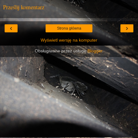
Prześlij komentarz
‹
›
Strona główna
Wyświetl wersję na komputer
Obsługiwane przez usługę
Blogger
.