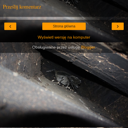
Prześlij komentarz
‹
›
Strona główna
Wyświetl wersję na komputer
Obsługiwane przez usługę
Blogger
.