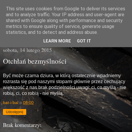
This site uses cookies from Google to deliver its services
Miasto Gówna
and to analyze traffic. Your IP address and user-agent are
shared with Google along with performance and security
metrics to ensure quality of service, generate usage
brzydka prawda z poziomu chodnika
statistics, and to detect and address abuse.
LEARN MORE
GOT IT
sobota, 14 lutego 2015
Otchłań bezmyślności
Być może czarna dziura, w którą ostatecznie wpadniemy
rozrasta się pod naszymi stopami głównie przez cechujący
większość z nas brak podzielności uwagi: ci, co myślą - nie
robią, ci, co robią - nie myślą.
bat-i-bal
o
08:00
Udostępnij
Brak komentarzy: