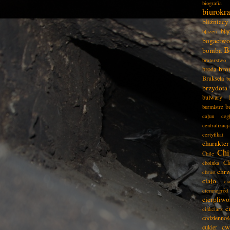
biografia
biurokra
bliźniacy
błą
błazen
bogactwo
B
bomba
braterstwo
bro
broda
Bruksela
b
brzydota
bulwary
b
burmistrz
całun
ceg
centralizacj
certyfikat
charakter
Chi
Chile
Ch
choinka
chrz
chrust
ciało
ci
ciemnogród
cierpliwo
c
cinkciarz
codziennoś
cw
cukier