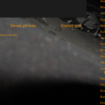
Zia
His
All
Osc
Strona główna
Starszy post
Sła
Pol
posta (Atom)
Zwi
No
Woł
Śle
Jak
Arm
Inn
Otc
Kon
Rad
Fes