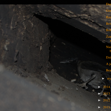
Dur
Gem
Ret
Bro
Boh
Zam
Nie
Dzi
A j
Be
st
►
2014
►
2013
►
2012
►
2011
►