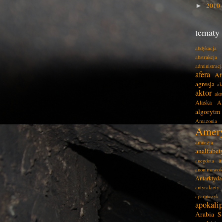
2010
►
tematy
abdykacja
abstrakcja
administracj
afera
Af
agresja
ak
aktor
akt
Alaska
A
algorytm
Amazonia
Amer
amnezja
analfabe
a
anegdota
anonimowoś
Antarktyda
antyrakiety
aparatczyk
apokali
Arabia S