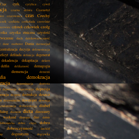
cyrk
Cypr
cyrylica
cywil
acja
czarna dziura
Czarnobyl
czas
Czechy
two
czarownica
czek
czekista
czekolada
czereśnie
człowiek
czołg
członek
zerwiec
ystka
czystka etniczna
czystość
ćwiczenie
dach
dalekowzroczność
Dania
e
dane osobowe
darmozjad
centralizacja
decyzja
defenestracja
eficyt
defilada
degenerat
definicja
dekadencja
dekapitacja
dekret
delfin
demagogia
delikatność
demencja
dementi
fia
demokracja
racja
denominacja
dentysta
depresja
a
deportacja
deprawacja
deszcz
eracja
destrukcja
despota
ja
deweloper
determinizm
dewocja
diabeł
zinformacja
dezorientacja
dieta
dialog
dinozaury
diament
i weekend
dno
długopis
dobór
dobro
dobranocka
dobre chęci
dobroczynność
dochód
dogmatyzm
ny
dogrywka