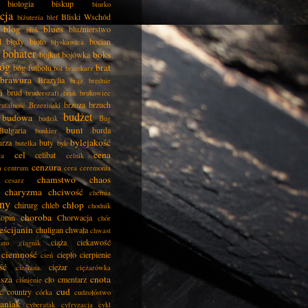
biologia
biskup
biurko
cja
Bliski Wschód
biżuteria
blef
blog
blues
bluźnierstwo
blok
d
błędy
błoto
bocian
błyskawica
bohater
boks
bojkot
bojówka
óg
brat
bóg futbolu
ból
bramkarz
brawura
Brazylia
brąz
brednie
ń
brud
bruderszaft
bruk
brukowiec
brzoza
brzuch
rutalność
Brzeziński
budżet
budowa
budzik
Bug
bunt
Bułgaria
burda
bunkier
bylejakość
urza
buty
butelka
byk
cel
cena
celibat
ła
celnik
cenzura
a
centrum
cera
ceremonia
chamstwo
chaos
cesarz
charyzma
chciwość
chemia
ny
chłop
chirurg
chleb
chodnik
choroba
opin
Chorwacja
chór
eścijanin
chuligan
chwała
chwast
ciąża
ciekawość
asto
ciągnik
ciemność
ciepło
cierpienie
cień
ść
ciężar
cieśnina
ciężarówka
isza
cnota
cło
cmentarz
ciśnienie
cud
ć
country
córka
cudzołóstwo
aniak
cyberatak
cyfryzacja
cykl