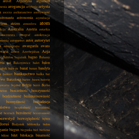
areszt
Argentyna
argument
arogancja
artysta
menia
artyleria
a
asceza
asekuranctwo
asertywność
astronauta
astronomia
asymilacja
atom
wizm
ateizm
atmosfera
Australia
Austria
kcja
autarkia
autocenzura
autograf
autokreacja
autorytet
autor
onomia
autoportret
a
awangarda
awans
autosugestia
Azja
awaria
azbest
Azerbejdżan
bagno
a
Babilon
bagażnik
Bahamy
eria
balon
bal
Balcerowicz
balet
banał
bandyta
ałtyk
bałwan
banan
k
bankructwo
bankiet
bańka
bar
two
Barcelona
barter
basen
baterie
Belgia
awaria
bejsbol
beret
Berlin
bezczelność
bezczynność
beton
bezdzietność
bezinteresowność
bezmyślność
beznadzieja
eństwo
bezpłodność
bezradność
ie
bezsilność
bezruch
bezstronność
bezwstyd
bezwzględność
bęben
łoruś
Białystok
biblioteka
bidon
ganie
biegun
biegunka
biel
bielizna
bilet
bilokacja
binarność
bikini