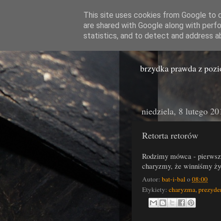
This site uses cookies from Google to de
are shared with Google along with perfo
Miast
statistics, and to detect and address a
brzydka prawda z poz
niedziela, 8 lutego 20
Retorta retorów
Rodzimy mówca - pierwszy, 
charyzmy, że winniśmy życ
Autor:
bat-i-bal
o
08:00
Etykiety:
charyzma
,
prezyde