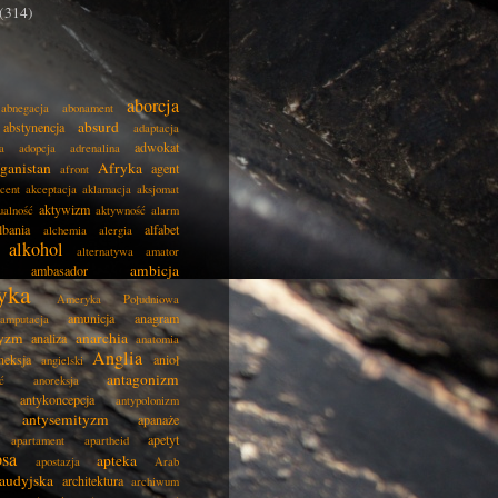
(314)
aborcja
abnegacja
abonament
absurd
abstynencja
adaptacja
adwokat
a
adopcja
adrenalina
ganistan
Afryka
agent
afront
cent
akceptacja
aklamacja
aksjomat
aktywizm
ualność
aktywność
alarm
lbania
alfabet
alchemia
alergia
alkohol
alternatywa
amator
ambicja
ambasador
yka
Ameryka Południowa
amunicja
anagram
amputacja
tyzm
anarchia
analiza
anatomia
Anglia
neksja
anioł
angielski
antagonizm
ć
anoreksja
antykoncepcja
antypolonizm
antysemityzm
apanaże
apetyt
apartament
apartheid
psa
apteka
apostazja
Arab
audyjska
architektura
archiwum