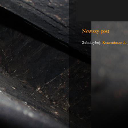
Nowszy post
Subskrybuj:
Komentarze do 