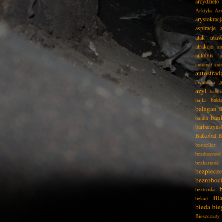
arcydzieło
Arktyka
Ar
arystokracj
aspiracje
ata
atak
atrakcje
au
autobus
automat
aut
autostrad
awantura
azyl
babci
bakt
bajka
bałagan
B
ban
banita
barbarzyńs
Batkobal
B
bestseller
bezduszność
bezkarność
bezpiecz
bezroboc
beztroska
Bia
bękart
bieda
bie
Bieszczady