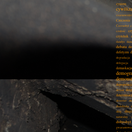
cynizm
cywiliz
czarnowidz
Czeczenia
Czernobyl
c
cz
czułość
czytelnik
dandys
dan
debata
de
defetyzm
d
degradacja
delegacja
demaskacja
demogra
demonst
depopulacj
desp
desant
determinac
dezerter
de
dialektyka
dług
dług
naturalny
dobrobyt
gwarantowa