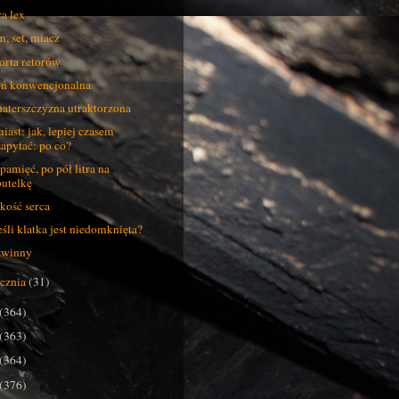
a lex
, set, miacz
orta retorów
ń konwencjonalna
aterszczyzna utraktorzona
iast: jak, lepiej czasem
zapytać: po co?
pamięć, po pół litra na
butelkę
kość serca
eśli klatka jest niedomknięta?
zwinny
ycznia
(31)
(364)
(363)
(364)
(376)