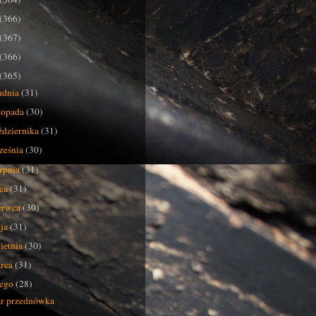
(366)
(367)
(366)
(365)
udnia
(31)
stopada
(30)
ździernika
(31)
ześnia
(30)
erpnia
(31)
pca
(31)
erwca
(30)
ja
(31)
ietnia
(30)
rca
(31)
tego
(28)
r przednówka