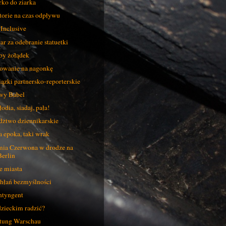
rko do ziarka
torie na czas odpływu
 Inclusive
ar za odebranie statuetki
by żołądek
owanie na nagonkę
ązki partnersko-reporterskie
wy Babel
odia, siadaj, pała!
dztwo dziennikarskie
a epoka, taki wrak
ia Czerwona w drodze na
Berlin
e miasta
hłań bezmyślności
tyngent
zieckim radzić?
tung Warschau