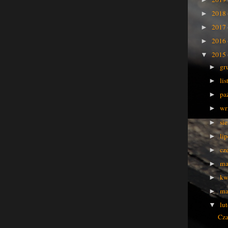
2018
►
2017
►
2016
►
2015
▼
gr
►
li
►
pa
►
wr
►
si
►
li
►
cz
►
ma
►
kw
►
ma
►
lu
▼
Cza