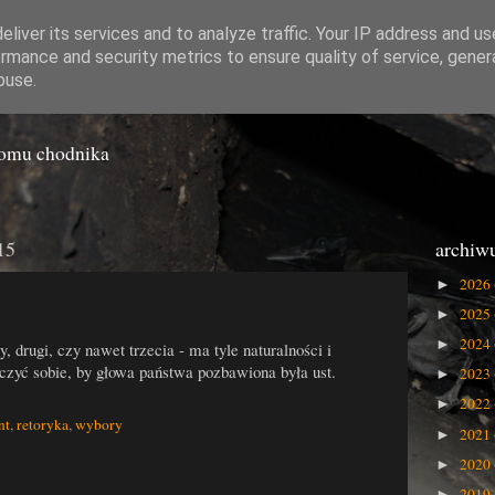
liver its services and to analyze traffic. Your IP address and u
rmance and security metrics to ensure quality of service, gene
o Gówna
buse.
iomu chodnika
15
archiw
2026
►
2025
►
2024
►
drugi, czy nawet trzecia - ma tyle naturalności i
zyć sobie, by głowa państwa pozbawiona była ust.
2023
►
2022
►
nt
,
retoryka
,
wybory
2021
►
2020
►
2019
►