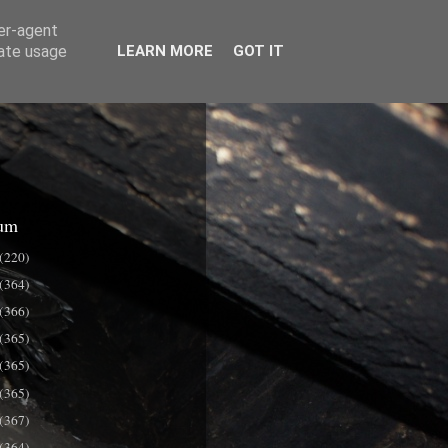
ser-agent
rate usage
LEARN MORE
GOT IT
um
(220)
(364)
(366)
(365)
(365)
(365)
(367)
(364)