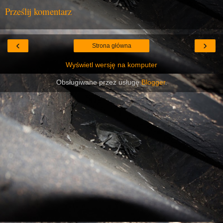
Prześlij komentarz
‹
›
Strona główna
Wyświetl wersję na komputer
Obsługiwane przez usługę
Blogger
.