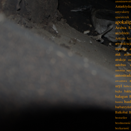
anonimowoś
Antarktyda
antyrakiety
aparatczyk
apokali
Arabia S
arcydzieło
Arktyka
Ar
arystokracj
aspiracje
ata
atak
atrakcje
au
autobus
automat
aut
autostrad
awantura
azyl
babci
bakt
bajka
bałagan
B
ban
banita
barbarzyńs
Batkobal
B
bestseller
bezduszność
bezkarność