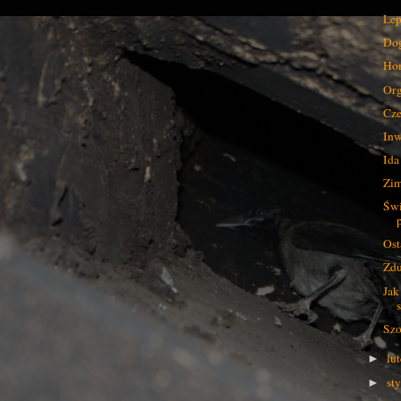
Lep
Dog
Ho
Org
Cze
Inw
Ida
Zim
Świ
Ost
Zdu
Jak
Szo
lu
►
st
►