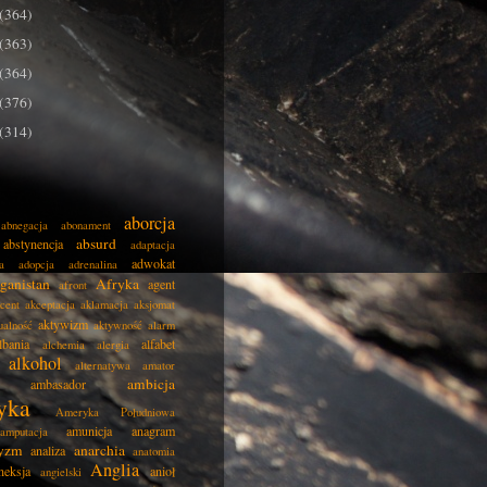
(364)
(363)
(364)
(376)
(314)
aborcja
abnegacja
abonament
absurd
abstynencja
adaptacja
adwokat
a
adopcja
adrenalina
ganistan
Afryka
agent
afront
cent
akceptacja
aklamacja
aksjomat
aktywizm
ualność
aktywność
alarm
lbania
alfabet
alchemia
alergia
alkohol
alternatywa
amator
ambicja
ambasador
yka
Ameryka Południowa
amunicja
anagram
amputacja
tyzm
anarchia
analiza
anatomia
Anglia
neksja
anioł
angielski