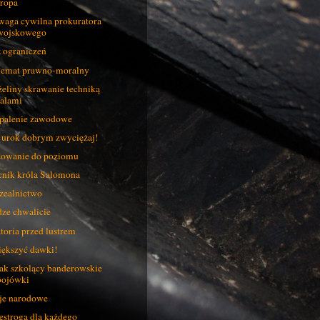
ropa
aga cywilna prokuratora
wojskowego
 ograniczeń
emat prawno-moralny
eliny skrawanie techniką
salami
alenie zawodowe
 urok dobrym zwyciężaj!
owanie do poziomu
nik króla Salomona
ealnictwo
ze chwalicie
toria przed lustrem
ększyć dawki!
ak szkolący banderowskie
bojówki
je narodowe
estroga dla każdego