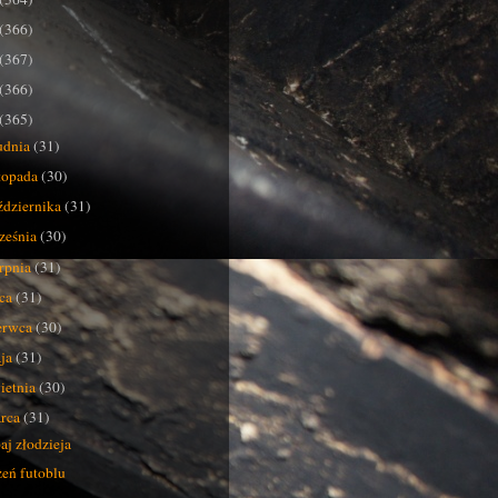
(366)
(367)
(366)
(365)
udnia
(31)
stopada
(30)
ździernika
(31)
ześnia
(30)
erpnia
(31)
pca
(31)
erwca
(30)
ja
(31)
ietnia
(30)
rca
(31)
aj złodzieja
eń futoblu