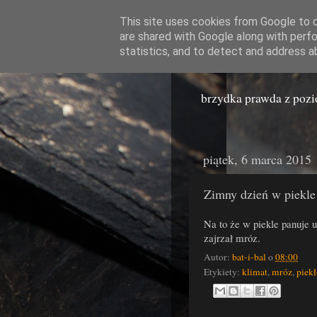
This site uses cookies from Google to de
are shared with Google along with perfo
Miast
statistics, and to detect and address a
brzydka prawda z poz
piątek, 6 marca 2015
Zimny dzień w piekle
Na to że w piekle panuje 
zajrzał mróz.
Autor:
bat-i-bal
o
08:00
Etykiety:
klimat
,
mróz
,
piek