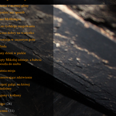
ienie z marnej gliny
odzić nie sposób
mo Mobbingus
an rychłego reagowania
czen dobry na wszystko
estycja w szczerym polu
 bida
ny dzień w piekle
ęty Mikołaj istnieje, a babcia
poszła do nieba
atnia misja
miewające zdziwienie
 zjeść gałąź, na której
siedzimy
guny i kołtuny
tego
(28)
ycznia
(31)