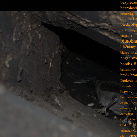
bezpiecz
bezroboc
beztroska
Bia
bękart
bieda
bie
Bieszczady
biografia
biurokra
bliźniacy
błą
błazen
bogactwo
B
bomba
braterstwo
bro
broda
Bruksela
b
brzydota
bulwary
b
burmistrz
całun
ceg
centralizacj
certyfikat
charakter
Chi
Chile
Ch
choinka
chrz
chrust