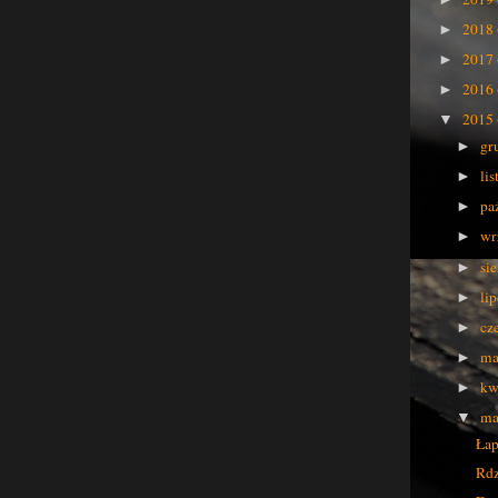
2018
►
2017
►
2016
►
2015
▼
gr
►
li
►
pa
►
wr
►
si
►
li
►
cz
►
ma
►
kw
►
ma
▼
Łap
Rdz