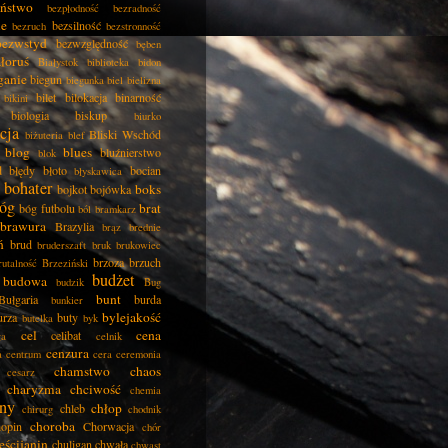
eństwo
bezpłodność
bezradność
ie
bezsilność
bezruch
bezstronność
bezwstyd
bezwzględność
bęben
łoruś
Białystok
biblioteka
bidon
ganie
biegun
biegunka
biel
bielizna
bilet
bilokacja
binarność
bikini
biologia
biskup
biurko
cja
Bliski Wschód
biżuteria
blef
blog
blues
bluźnierstwo
blok
d
błędy
błoto
bocian
błyskawica
bohater
boks
bojkot
bojówka
óg
brat
bóg futbolu
ból
bramkarz
brawura
Brazylia
brąz
brednie
ń
brud
bruderszaft
bruk
brukowiec
brzoza
brzuch
rutalność
Brzeziński
budżet
budowa
budzik
Bug
bunt
Bułgaria
burda
bunkier
bylejakość
urza
buty
butelka
byk
cel
cena
celibat
ła
celnik
cenzura
a
centrum
cera
ceremonia
chamstwo
chaos
cesarz
charyzma
chciwość
chemia
ny
chłop
chleb
chirurg
chodnik
choroba
opin
Chorwacja
chór
eścijanin
chuligan
chwała
chwast