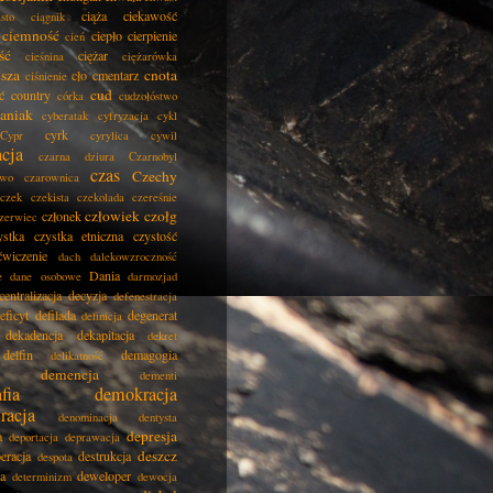
ciąża
ciekawość
asto
ciągnik
ciemność
ciepło
cierpienie
cień
ść
ciężar
cieśnina
ciężarówka
isza
cnota
cło
cmentarz
ciśnienie
cud
ć
country
córka
cudzołóstwo
aniak
cyberatak
cyfryzacja
cykl
cyrk
Cypr
cyrylica
cywil
acja
czarna dziura
Czarnobyl
czas
Czechy
two
czarownica
czek
czekista
czekolada
czereśnie
człowiek
czołg
członek
zerwiec
ystka
czystka etniczna
czystość
ćwiczenie
dach
dalekowzroczność
Dania
e
dane osobowe
darmozjad
centralizacja
decyzja
defenestracja
eficyt
defilada
degenerat
definicja
dekadencja
dekapitacja
dekret
delfin
demagogia
delikatność
demencja
dementi
fia
demokracja
racja
denominacja
dentysta
depresja
a
deportacja
deprawacja
deszcz
eracja
destrukcja
despota
ja
deweloper
determinizm
dewocja