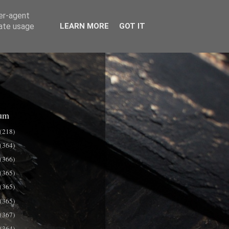
ser-agent
rate usage
LEARN MORE
GOT IT
um
(218)
(364)
(366)
(365)
(365)
(365)
(367)
(364)