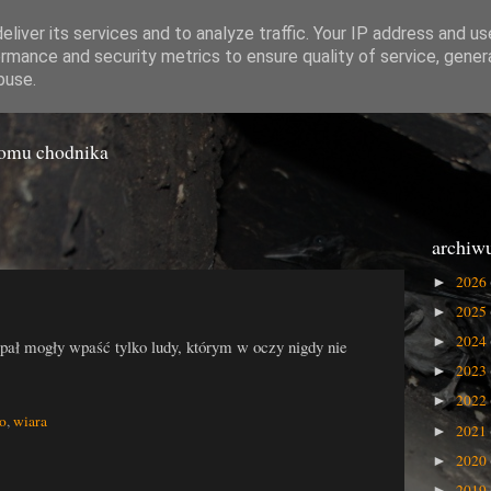
liver its services and to analyze traffic. Your IP address and u
rmance and security metrics to ensure quality of service, gene
o Gówna
buse.
iomu chodnika
archiw
2026
►
2025
►
2024
►
upał mogły wpaść tylko ludy, którym w oczy nigdy nie
2023
►
2022
►
ło
,
wiara
2021
►
2020
►
2019
►