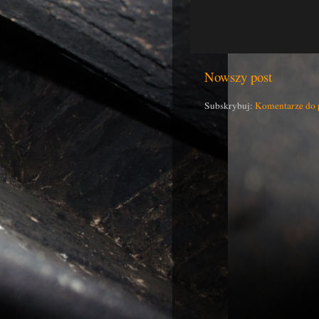
Nowszy post
Subskrybuj:
Komentarze do 