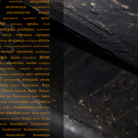
antagonizm
ć
anoreksja
antykoncepcja
antypolonizm
antysemityzm
apanaże
apetyt
apartament
apartheid
psa
apteka
apostazja
Arab
audyjska
architektura
archiwum
areszt
Argentyna
argument
arogancja
artysta
menia
artyleria
a
asceza
asekuranctwo
asertywność
astronauta
astronomia
asymilacja
atom
wizm
ateizm
atmosfera
Australia
Austria
kcja
autarkia
autocenzura
autograf
autokreacja
autorytet
autor
onomia
autoportret
a
awangarda
awans
autosugestia
Azja
awaria
azbest
Azerbejdżan
bagno
a
Babilon
bagażnik
Bahamy
eria
balon
bal
Balcerowicz
balet
banał
bandyta
ałtyk
bałwan
banan
k
bankructwo
bankiet
bańka
bar
two
Barcelona
barter
basen
baterie
Belgia
awaria
bejsbol
beret
Berlin
bezczelność
bezczynność
beton
bezdzietność
bezinteresowność
bezmyślność
beznadzieja