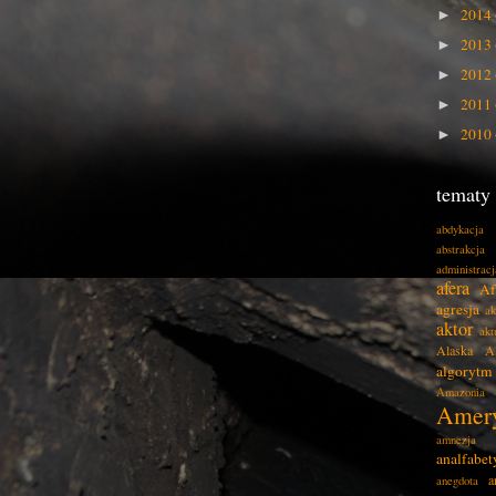
2014
►
2013
►
2012
►
2011
►
2010
►
tematy
abdykacja
abstrakcja
administracj
afera
Af
agresja
ak
aktor
akt
Alaska
A
algorytm
Amazonia
Amer
amnezja
analfabe
a
anegdota