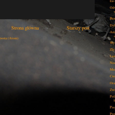
Eu-
Odw
Bez
Dyl
Strona główna
Starszy post
Anż
posta (Atom)
Wyp
Zły
Luz
Noc
Muz
Cud
Ora
Zwi
Pol
Pas
Prz