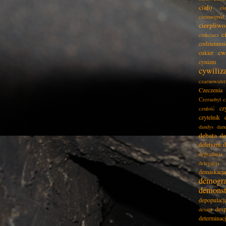
ciało
ci
ciemnogród
cierpliwo
c
cinkciarz
codziennoś
cw
cukier
cynizm
cywiliz
czarnowidz
Czeczenia
Czernobyl
c
cz
czułość
czytelnik
dandys
dan
debata
de
defetyzm
d
degradacja
delegacja
demaskacja
demogra
demonst
depopulacj
desp
desant
determinac