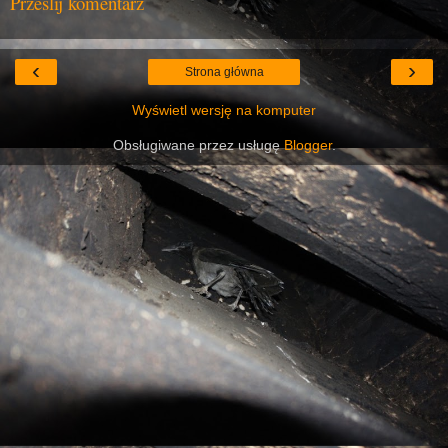
Prześlij komentarz
‹
›
Strona główna
Wyświetl wersję na komputer
Obsługiwane przez usługę
Blogger
.