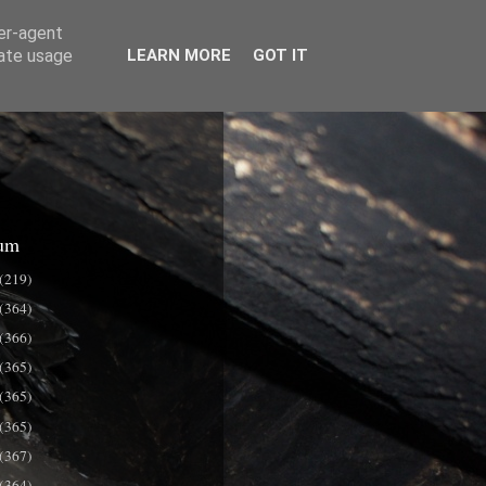
ser-agent
rate usage
LEARN MORE
GOT IT
um
(219)
(364)
(366)
(365)
(365)
(365)
(367)
(364)