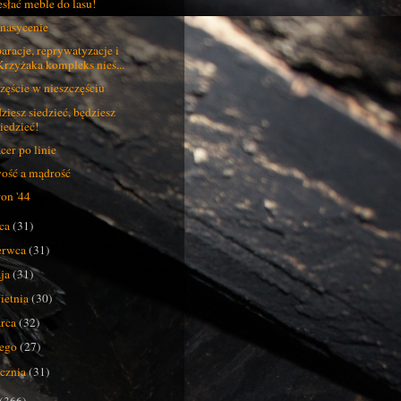
słać meble do lasu!
nasycenie
aracje, reprywatyzacje i
Krzyżaka kompleks nieś...
zęście w nieszczęściu
ziesz siedzieć, będziesz
siedzieć!
cer po linie
ość a mądrość
on '44
pca
(31)
erwca
(31)
ja
(31)
ietnia
(30)
rca
(32)
tego
(27)
ycznia
(31)