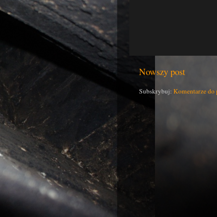
Nowszy post
Subskrybuj:
Komentarze do 