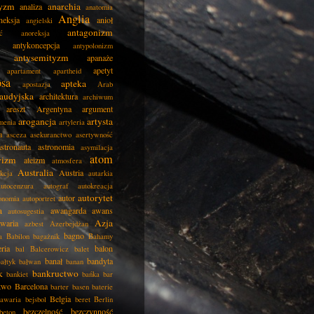
tyzm
anarchia
analiza
anatomia
Anglia
neksja
anioł
angielski
antagonizm
ć
anoreksja
antykoncepcja
antypolonizm
antysemityzm
apanaże
apetyt
apartament
apartheid
psa
apteka
apostazja
Arab
audyjska
architektura
archiwum
areszt
Argentyna
argument
arogancja
artysta
menia
artyleria
a
asceza
asekuranctwo
asertywność
astronauta
astronomia
asymilacja
atom
wizm
ateizm
atmosfera
Australia
Austria
kcja
autarkia
autocenzura
autograf
autokreacja
autorytet
autor
onomia
autoportret
a
awangarda
awans
autosugestia
Azja
awaria
azbest
Azerbejdżan
bagno
a
Babilon
bagażnik
Bahamy
eria
balon
bal
Balcerowicz
balet
banał
bandyta
ałtyk
bałwan
banan
k
bankructwo
bankiet
bańka
bar
two
Barcelona
barter
basen
baterie
Belgia
awaria
bejsbol
beret
Berlin
bezczelność
bezczynność
beton