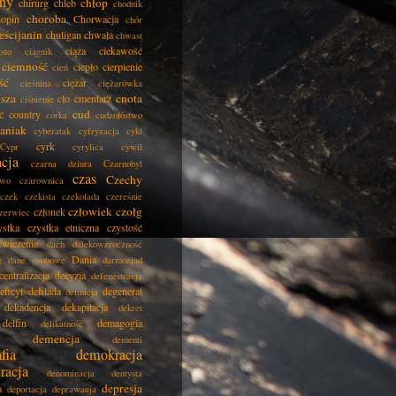
ny
chłop
chirurg
chleb
chodnik
choroba
opin
Chorwacja
chór
eścijanin
chuligan
chwała
chwast
ciąża
ciekawość
asto
ciągnik
ciemność
ciepło
cierpienie
cień
ść
ciężar
cieśnina
ciężarówka
isza
cnota
cło
cmentarz
ciśnienie
cud
ć
country
córka
cudzołóstwo
aniak
cyberatak
cyfryzacja
cykl
cyrk
Cypr
cyrylica
cywil
acja
czarna dziura
Czarnobyl
czas
Czechy
two
czarownica
czek
czekista
czekolada
czereśnie
człowiek
czołg
członek
zerwiec
ystka
czystka etniczna
czystość
ćwiczenie
dach
dalekowzroczność
Dania
e
dane osobowe
darmozjad
centralizacja
decyzja
defenestracja
eficyt
defilada
degenerat
definicja
dekadencja
dekapitacja
dekret
delfin
demagogia
delikatność
demencja
dementi
fia
demokracja
racja
denominacja
dentysta
depresja
a
deportacja
deprawacja