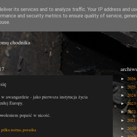
liver its services and to analyze traffic. Your IP address and u
rmance and security metrics to ensure quality of service, gene
o Gówna
buse.
iomu chodnika
17
archiw
2026
►
się
2025
►
2024
►
 w awangardzie - jako pierwsza instytucja życia
niłej Europy.
2023
►
2022
►
owoleniem popaść w nicość.
2021
►
2020
►
,
piłka nożna
,
porażka
2019
►