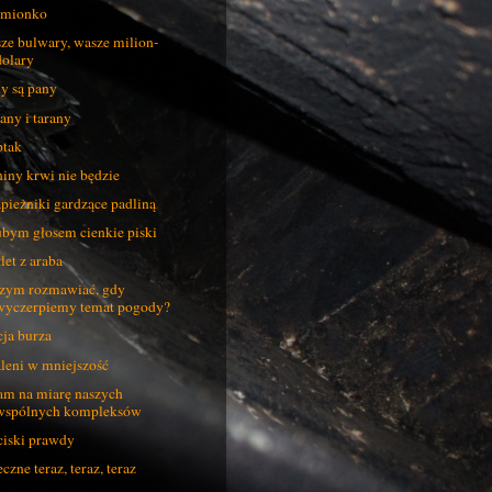
ćmionko
ze bulwary, wasze milion-
dolary
y są pany
any i tarany
tak
iny krwi nie będzie
pieżniki gardzące padliną
bym głosem cienkie piski
let z araba
zym rozmawiać, gdy
wyczerpiemy temat pogody?
ja burza
leni w mniejszość
m na miarę naszych
wspólnych kompleksów
iski prawdy
czne teraz, teraz, teraz