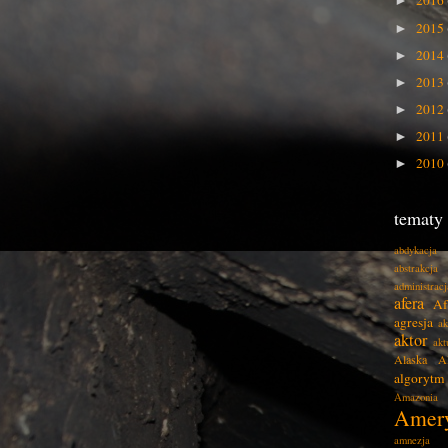
2016
►
2015
►
2014
►
2013
►
2012
►
2011
►
2010
►
tematy
abdykacja
abstrakcja
administracj
afera
Af
agresja
ak
aktor
akt
Alaska
A
algorytm
Amazonia
Amer
amnezja