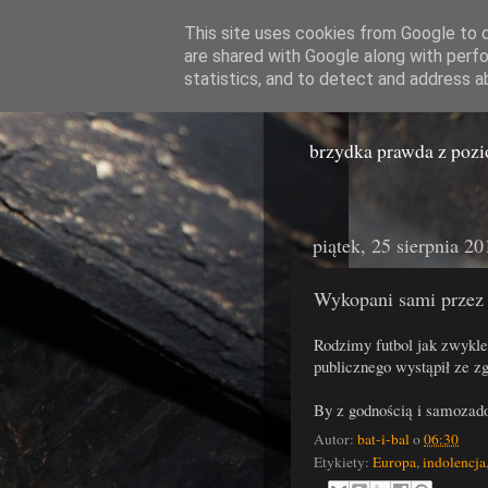
This site uses cookies from Google to de
are shared with Google along with perfo
Miast
statistics, and to detect and address a
brzydka prawda z poz
piątek, 25 sierpnia 20
Wykopani sami przez 
Rodzimy futbol jak zwykle
publicznego wystąpił ze zg
By z godnością i samozad
Autor:
bat-i-bal
o
06:30
Etykiety:
Europa
,
indolencja