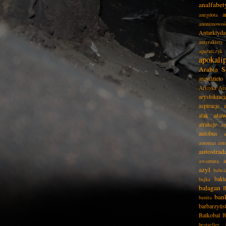
analfabe
a
anegdota
anonimowoś
Antarktyda
antyrakiety
aparatczyk
apokali
Arabia S
arcydzieło
Arktyka
Ar
arystokracj
aspiracje
ata
atak
atrakcje
au
autobus
automat
aut
autostrad
awantura
azyl
babci
bakt
bajka
bałagan
B
ban
banita
barbarzyńs
Batkobal
B
bestseller