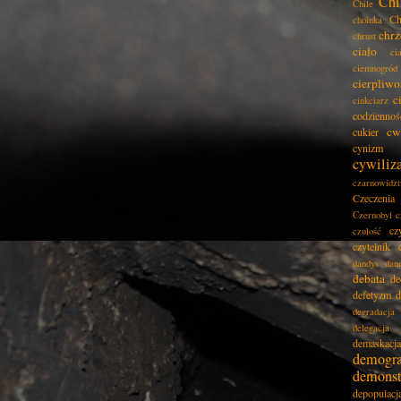
Chi
Chile
Ch
choinka
chrz
chrust
ciało
ci
ciemnogród
cierpliwo
c
cinkciarz
codziennoś
cw
cukier
cynizm
cywiliz
czarnowidz
Czeczenia
Czernobyl
c
cz
czułość
czytelnik
dandys
dan
debata
de
defetyzm
d
degradacja
delegacja
demaskacja
demogra
demonst
depopulacj