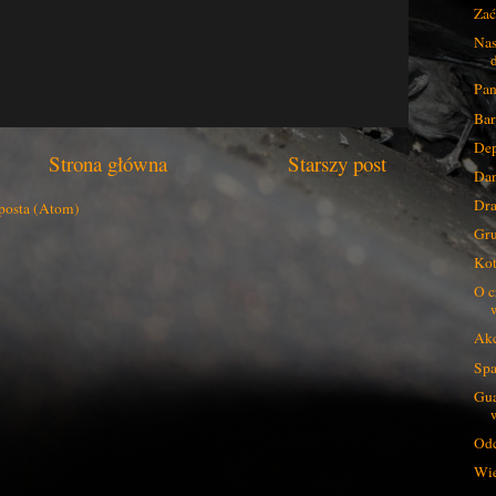
Za
Nas
Pan
Bar
Dep
Strona główna
Starszy post
Dan
Dra
posta (Atom)
Gru
Kot
O c
Akc
Spa
Gua
Odc
Wie