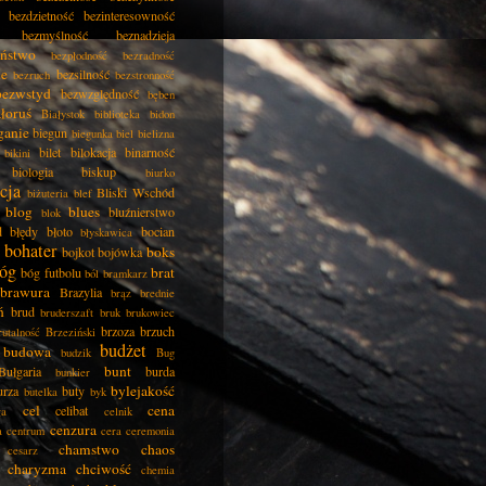
bezdzietność
bezinteresowność
bezmyślność
beznadzieja
eństwo
bezpłodność
bezradność
ie
bezsilność
bezruch
bezstronność
bezwstyd
bezwzględność
bęben
łoruś
Białystok
biblioteka
bidon
ganie
biegun
biegunka
biel
bielizna
bilet
bilokacja
binarność
bikini
biologia
biskup
biurko
cja
Bliski Wschód
biżuteria
blef
blog
blues
bluźnierstwo
blok
d
błędy
błoto
bocian
błyskawica
bohater
boks
bojkot
bojówka
óg
brat
bóg futbolu
ból
bramkarz
brawura
Brazylia
brąz
brednie
ń
brud
bruderszaft
bruk
brukowiec
brzoza
brzuch
rutalność
Brzeziński
budżet
budowa
budzik
Bug
bunt
Bułgaria
burda
bunkier
bylejakość
urza
buty
butelka
byk
cel
cena
celibat
ła
celnik
cenzura
a
centrum
cera
ceremonia
chamstwo
chaos
cesarz
charyzma
chciwość
chemia