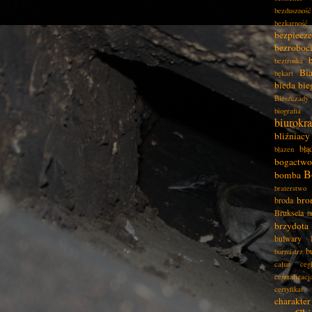
bezduszność
bezkarność
bezpiecz
bezroboc
beztroska
Bia
bękart
bieda
bie
Bieszczady
biografia
biurokra
bliźniacy
błą
błazen
bogactwo
B
bomba
braterstwo
bro
broda
Bruksela
b
brzydota
bulwary
b
burmistrz
całun
ceg
centralizacj
certyfikat
charakter