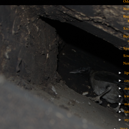
Ode
Nie
Rep
Szc
Będ
Spa
Siw
Ner
li
►
cz
►
ma
►
kw
►
ma
►
lu
►
st
►