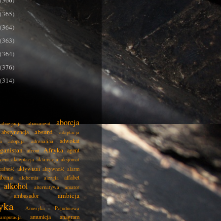
(366)
(365)
(364)
(363)
(364)
(376)
(314)
aborcja
abnegacja
abonament
absurd
abstynencja
adaptacja
adwokat
a
adopcja
adrenalina
ganistan
Afryka
agent
afront
cent
akceptacja
aklamacja
aksjomat
aktywizm
ualność
aktywność
alarm
lbania
alfabet
alchemia
alergia
alkohol
alternatywa
amator
ambicja
ambasador
yka
Ameryka Południowa
amunicja
anagram
amputacja