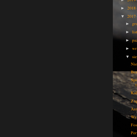
2018
►
2017
▼
gr
►
li
►
pa
►
wr
►
si
▼
Nie
Bez
Spi
Kal
Z t
Arm
Wyk
Fos
Per