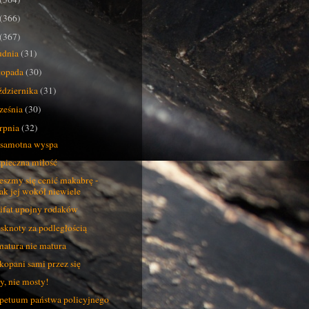
(366)
(367)
udnia
(31)
stopada
(30)
ździernika
(31)
ześnia
(30)
erpnia
(32)
samotna wyspa
pieczna miłość
eszmy się cenić makabrę -
tak jej wokół niewiele
ifat upojny rodaków
ęsknoty za podległością
atura nie matura
opani sami przez się
y, nie mosty!
petuum państwa policyjnego