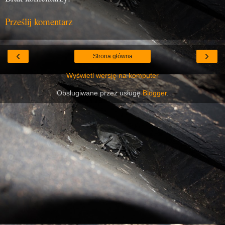
Prześlij komentarz
‹
›
Strona główna
Wyświetl wersję na komputer
Obsługiwane przez usługę
Blogger
.