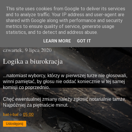
This site uses cookies from Google to deliver its services
Miasto Gówna
and to analyze traffic. Your IP address and user-agent are
shared with Google along with performance and security
metrics to ensure quality of service, generate usage
brzydka prawda z poziomu chodnika
statistics, and to detect and address abuse.
LEARN MORE
GOT IT
czwartek, 9 lipca 2020
Logika a biurokracja
...natomiast wyborcy, którzy w pierwszej turze nie głosowali,
winni pamiętać, by głosu nie oddać koniecznie w tej samej
komisji co poprzednio.
Chęć ewentualnej zmiany należy zgłosić notarialnie tamże.
Najpóźniej za piętnaście minut.
bat-i-bal
o
05:00
Udostępnij