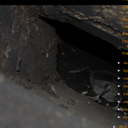
Dys
Śpi
Uła
Rus
Oli
u
Pok
si
►
li
►
cz
►
ma
►
kw
►
ma
►
lu
►
st
►
2019
►