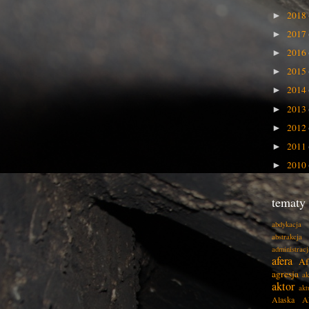
2018
►
2017
►
2016
►
2015
►
2014
►
2013
►
2012
►
2011
►
2010
►
tematy
abdykacja
abstrakcja
administracj
afera
Af
agresja
ak
aktor
akt
Alaska
A