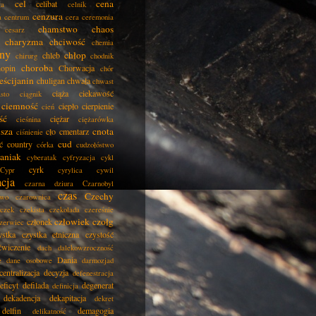
cel
cena
celibat
ła
celnik
cenzura
a
centrum
cera
ceremonia
chamstwo
chaos
cesarz
charyzma
chciwość
chemia
ny
chłop
chleb
chirurg
chodnik
choroba
opin
Chorwacja
chór
eścijanin
chuligan
chwała
chwast
ciąża
ciekawość
asto
ciągnik
ciemność
ciepło
cierpienie
cień
ść
ciężar
cieśnina
ciężarówka
isza
cnota
cło
cmentarz
ciśnienie
cud
ć
country
córka
cudzołóstwo
aniak
cyberatak
cyfryzacja
cykl
cyrk
Cypr
cyrylica
cywil
acja
czarna dziura
Czarnobyl
czas
Czechy
two
czarownica
czek
czekista
czekolada
czereśnie
człowiek
czołg
członek
zerwiec
ystka
czystka etniczna
czystość
ćwiczenie
dach
dalekowzroczność
Dania
e
dane osobowe
darmozjad
centralizacja
decyzja
defenestracja
eficyt
defilada
degenerat
definicja
dekadencja
dekapitacja
dekret
delfin
demagogia
delikatność