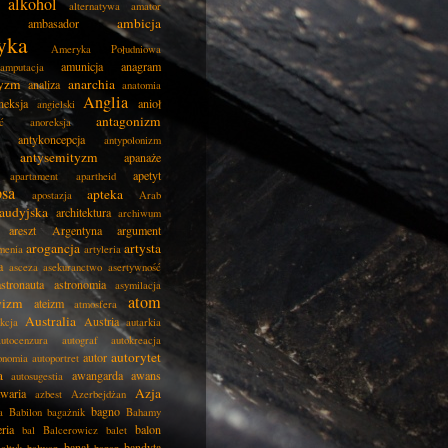
alkohol
alternatywa
amator
ambicja
ambasador
yka
Ameryka Południowa
amunicja
anagram
amputacja
tyzm
anarchia
analiza
anatomia
Anglia
neksja
anioł
angielski
antagonizm
ć
anoreksja
antykoncepcja
antypolonizm
antysemityzm
apanaże
apetyt
apartament
apartheid
psa
apteka
apostazja
Arab
audyjska
architektura
archiwum
areszt
Argentyna
argument
arogancja
artysta
menia
artyleria
a
asceza
asekuranctwo
asertywność
astronauta
astronomia
asymilacja
atom
wizm
ateizm
atmosfera
Australia
Austria
kcja
autarkia
autocenzura
autograf
autokreacja
autorytet
autor
onomia
autoportret
a
awangarda
awans
autosugestia
Azja
awaria
azbest
Azerbejdżan
bagno
a
Babilon
bagażnik
Bahamy
eria
balon
bal
Balcerowicz
balet
banał
bandyta