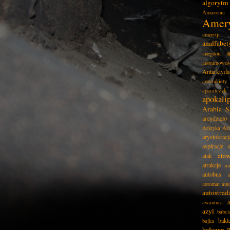
algorytm
Amazonia
Amer
amnezja
analfabe
a
anegdota
anonimowoś
Antarktyda
antyrakiety
aparatczyk
apokali
Arabia S
arcydzieło
Arktyka
Ar
arystokracj
aspiracje
ata
atak
atrakcje
au
autobus
automat
aut
autostrad
awantura
azyl
babci
bakt
bajka
bałagan