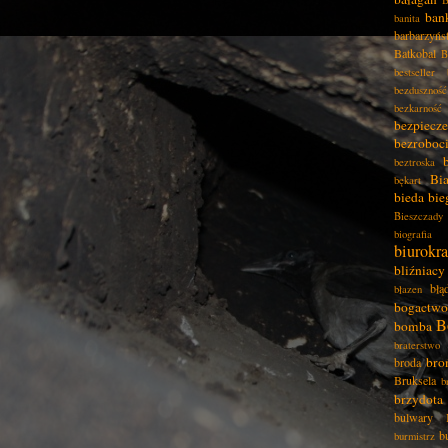
B
ban
banita
barbarzyńs
Batkobal
B
bestseller
bezduszność
bezkarność
bezpiecz
bezroboc
beztroska
Bia
bękart
bieda
bie
Bieszczady
biografia
biurokra
bliźniacy
błą
błazen
bogactwo
B
bomba
braterstwo
bro
broda
Bruksela
b
brzydota
bulwary
b
burmistrz