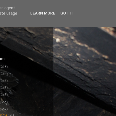
ser-agent
rate usage
LEARN MORE
GOT IT
um
(218)
(364)
(366)
(365)
(365)
(365)
(367)
udnia
(31)