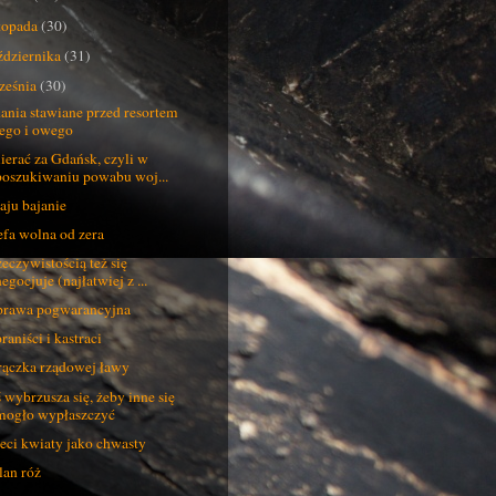
stopada
(30)
ździernika
(31)
ześnia
(30)
ania stawiane przed resortem
tego i owego
erać za Gdańsk, czyli w
poszukiwaniu powabu woj...
aju bajanie
efa wolna od zera
zeczywistością też się
egocjuje (najłatwiej z ...
rawa pogwarancyjna
raniści i kastraci
ączka rządowej ławy
 wybrzusza się, żeby inne się
mogło wypłaszczyć
eci kwiaty jako chwasty
an róż