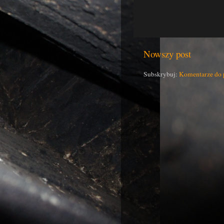
Nowszy post
Subskrybuj:
Komentarze do 