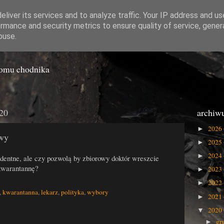
liver its services and to analyze traffic. Your IP address and u
rmance and security metrics to ensure quality of service, gene
o Gówna
buse.
iomu chodnika
020
archiw
2026
►
awy
2025
►
2024
►
entne, ale czy pozwolą by zbiorowy doktór wreszcie
 kwarantannę?
2023
►
2022
►
,
kwarantanna
,
lekarz
,
polityka
,
wybory
2021
►
2020
▼
gr
►