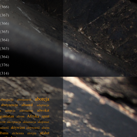
(366)
(367)
(366)
(365)
(364)
(363)
(364)
(376)
(314)
aborcja
abnegacja
abonament
absurd
abstynencja
adaptacja
adwokat
a
adopcja
adrenalina
ganistan
Afryka
agent
afront
cent
akceptacja
aklamacja
aksjomat
aktywizm
ualność
aktywność
alarm
lbania
alfabet
alchemia
alergia