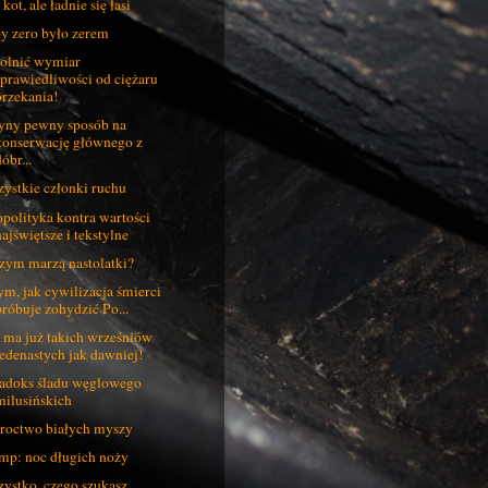
kot, ale ładnie się łasi
y zero było zerem
lnić wymiar
sprawiedliwości od ciężaru
orzekania!
yny pewny sposób na
konserwację głównego z
óbr...
ystkie członki ruchu
polityka kontra wartości
najświętsze i tekstylne
zym marzą nastolatki?
ym, jak cywilizacja śmierci
próbuje zohydzić Po...
 ma już takich wrześniów
jedenastych jak dawniej!
adoks śladu węglowego
milusińskich
roctwo białych myszy
mp: noc długich noży
ystko, czego szukasz