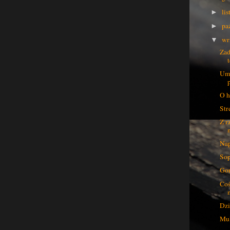
li
►
pa
►
wr
▼
Zad
Umi
O h
Str
Z r
n
Nap
Sop
Gor
Coś
Dzi
Mul