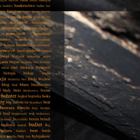
ałtyk
bałwan
banan
k
bankructwo
bankiet
bańka
bar
two
Barcelona
barter
basen
baterie
Belgia
awaria
bejsbol
beret
Berlin
bezczelność
bezczynność
beton
bezdzietność
bezinteresowność
bezmyślność
beznadzieja
eństwo
bezpłodność
bezradność
ie
bezsilność
bezruch
bezstronność
bezwstyd
bezwzględność
bęben
łoruś
Białystok
biblioteka
bidon
ganie
biegun
biegunka
biel
bielizna
bilet
bilokacja
binarność
bikini
biologia
biskup
biurko
cja
Bliski Wschód
biżuteria
blef
blog
blues
bluźnierstwo
blok
d
błędy
błoto
bocian
błyskawica
bohater
boks
bojkot
bojówka
óg
brat
bóg futbolu
ból
bramkarz
brawura
Brazylia
brąz
brednie
ń
brud
bruderszaft
bruk
brukowiec
brzoza
brzuch
rutalność
Brzeziński
budżet
budowa
budzik
Bug
bunt
Bułgaria
burda
bunkier
bylejakość
urza
buty
butelka
byk