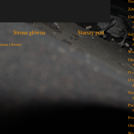
Nie 
Żeb
Uwo
Strona główna
Starszy post
Jed
d
posta (Atom)
Wsz
Geo
O c
O t
Nie
Par
Pro
Oli
Wsz