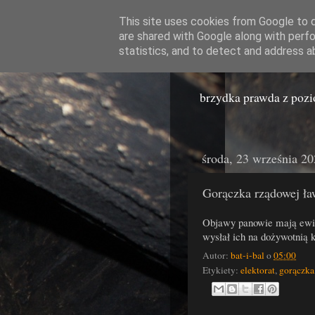
This site uses cookies from Google to de
are shared with Google along with perfo
Miast
statistics, and to detect and address a
brzydka prawda z poz
środa, 23 września 2
Gorączka rządowej ł
Objawy panowie mają ewid
wysłał ich na dożywotnią
Autor:
bat-i-bal
o
05:00
Etykiety:
elektorat
,
gorączka