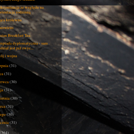
kryminacja ze względu na
orientację rodzinną
ąca królewna
nowirus
sian Breakfast Tea
mpiada dyplomatyczna - sam
dział jest już zwyc...
ój i wojna
erpnia
(31)
pca
(31)
erwca
(30)
ja
(31)
ietnia
(30)
rca
(31)
tego
(30)
ycznia
(31)
(364)