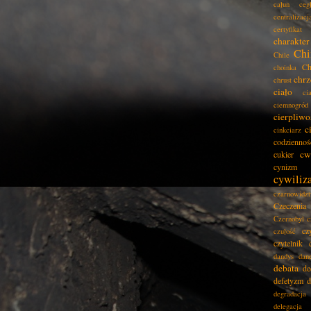
całun
ceg
centralizacj
certyfikat
charakter
Chi
Chile
Ch
choinka
chrz
chrust
ciało
ci
ciemnogród
cierpliwo
c
cinkciarz
codziennoś
cw
cukier
cynizm
cywiliz
czarnowidz
Czeczenia
Czernobyl
c
cz
czułość
czytelnik
dandys
dan
debata
de
defetyzm
d
degradacja
delegacja