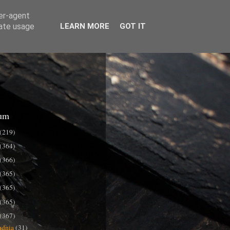
ser-agent
rate usage
LEARN MORE
GOT IT
um
(219)
(364)
(366)
(365)
(365)
(365)
(367)
udnia
(31)