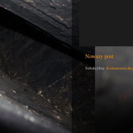
Nowszy post
Subskrybuj:
Komentarze do 