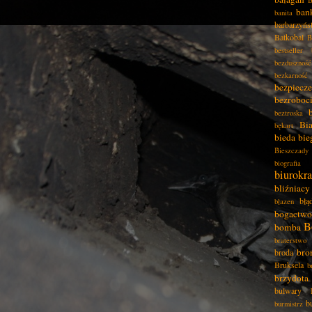
B
ban
banita
barbarzyńs
Batkobal
B
bestseller
bezduszność
bezkarność
bezpiecz
bezroboc
beztroska
Bia
bękart
bieda
bie
Bieszczady
biografia
biurokra
bliźniacy
błą
błazen
bogactwo
B
bomba
braterstwo
bro
broda
Bruksela
b
brzydota
bulwary
b
burmistrz