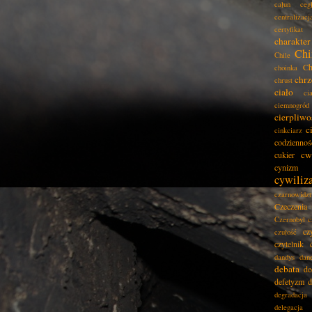
całun
ceg
centralizacj
certyfikat
charakter
Chi
Chile
Ch
choinka
chrz
chrust
ciało
ci
ciemnogród
cierpliwo
c
cinkciarz
codziennoś
cw
cukier
cynizm
cywiliz
czarnowidz
Czeczenia
Czernobyl
c
cz
czułość
czytelnik
dandys
dan
debata
de
defetyzm
d
degradacja
delegacja