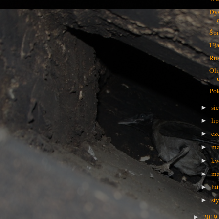
Dys
Śpi
Uła
Rus
Oli
u
Pok
si
►
li
►
cz
►
ma
►
kw
►
ma
►
lu
►
st
►
2019
►