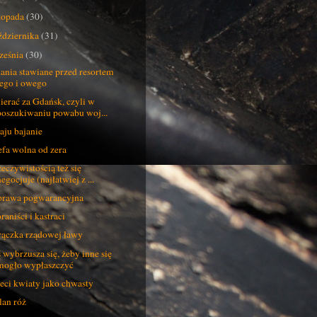
stopada
(30)
ździernika
(31)
ześnia
(30)
ania stawiane przed resortem
tego i owego
erać za Gdańsk, czyli w
poszukiwaniu powabu woj...
aju bajanie
efa wolna od zera
zeczywistością też się
egocjuje (najłatwiej z ...
rawa pogwarancyjna
raniści i kastraci
ączka rządowej ławy
 wybrzusza się, żeby inne się
mogło wypłaszczyć
eci kwiaty jako chwasty
an róż