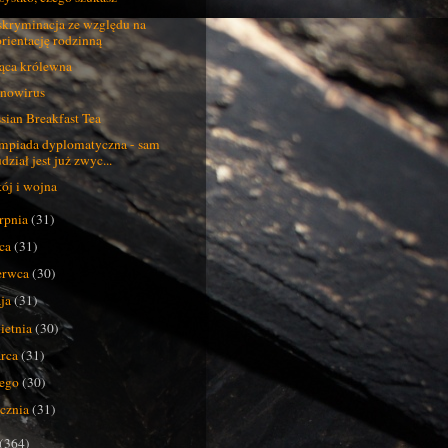
kryminacja ze względu na
orientację rodzinną
ąca królewna
nowirus
sian Breakfast Tea
mpiada dyplomatyczna - sam
dział jest już zwyc...
ój i wojna
erpnia
(31)
pca
(31)
erwca
(30)
ja
(31)
ietnia
(30)
rca
(31)
tego
(30)
ycznia
(31)
(364)