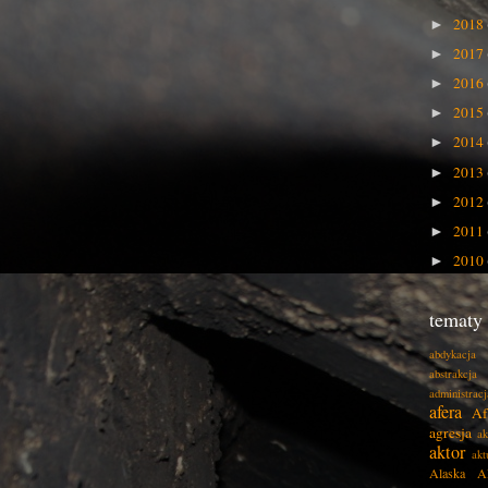
2018
►
2017
►
2016
►
2015
►
2014
►
2013
►
2012
►
2011
►
2010
►
tematy
abdykacja
abstrakcja
administracj
afera
Af
agresja
ak
aktor
akt
Alaska
A