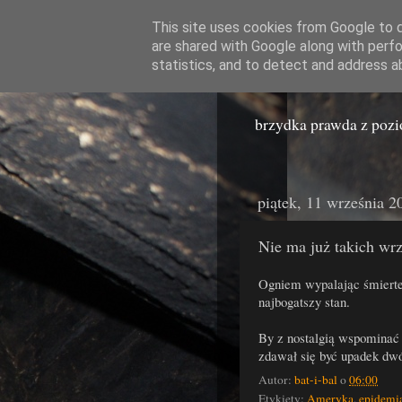
This site uses cookies from Google to de
are shared with Google along with perfo
Miast
statistics, and to detect and address a
brzydka prawda z poz
piątek, 11 września 2
Nie ma już takich wrz
Ogniem wypalając śmiert
najbogatszy stan.
By z nostalgią wspominać 
zdawał się być upadek d
Autor:
bat-i-bal
o
06:00
Etykiety:
Ameryka
,
epidemi