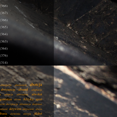
(366)
(367)
(366)
(365)
(364)
(363)
(364)
(376)
(314)
aborcja
abnegacja
abonament
absurd
abstynencja
adaptacja
adwokat
a
adopcja
adrenalina
ganistan
Afryka
agent
afront
cent
akceptacja
aklamacja
aksjomat
aktywizm
ualność
aktywność
alarm
lbania
alfabet
alchemia
alergia