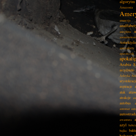
algorytm
Amazonia
Amer
amnezja
analfabe
a
anegdota
anonimowoś
Antarktyda
antyrakiety
aparatczyk
apokali
Arabia S
arcydzieło
Arktyka
Ar
arystokracj
aspiracje
ata
atak
atrakcje
au
autobus
automat
aut
autostrad
awantura
azyl
babci
bakt
bajka
bałagan