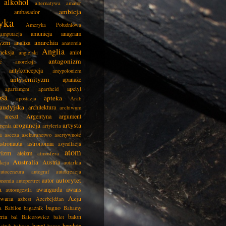
alkohol
alternatywa
amator
ambicja
ambasador
yka
Ameryka Południowa
amunicja
anagram
amputacja
tyzm
anarchia
analiza
anatomia
Anglia
neksja
anioł
angielski
antagonizm
ć
anoreksja
antykoncepcja
antypolonizm
antysemityzm
apanaże
apetyt
apartament
apartheid
psa
apteka
apostazja
Arab
audyjska
architektura
archiwum
areszt
Argentyna
argument
arogancja
artysta
menia
artyleria
a
asceza
asekuranctwo
asertywność
astronauta
astronomia
asymilacja
atom
wizm
ateizm
atmosfera
Australia
Austria
kcja
autarkia
autocenzura
autograf
autokreacja
autorytet
autor
onomia
autoportret
a
awangarda
awans
autosugestia
Azja
awaria
azbest
Azerbejdżan
bagno
a
Babilon
bagażnik
Bahamy
eria
balon
bal
Balcerowicz
balet
banał
bandyta