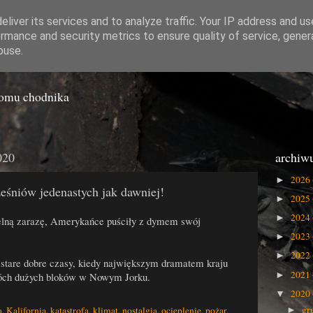
liver its services and to analyze traffic. Your IP address and u
rmance and security metrics to ensure quality of service, gene
o Gówna
buse.
iomu chodnika
020
archiw
2026
►
eśniów jedenastych jak dawniej!
2025
►
2024
►
elną zarazę, Amerykańce puściły z dymem swój
2023
►
2022
►
stare dobre czasy, kiedy największym dramatem kraju
2021
►
wóch dużych bloków w Nowym Jorku.
2020
▼
gr
a
,
Kalifornia
,
katastrofa
,
klimat
,
nostalgia
,
ocieplenie
,
pożar
,
►