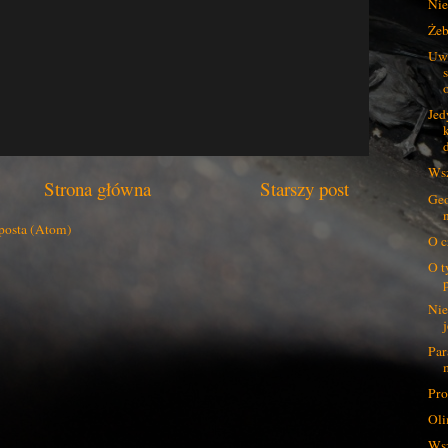
Nie 
Żeb
Uwo
Jed
d
Wsz
Strona główna
Starszy post
Geo
posta (Atom)
O c
O t
Nie
Par
Pro
Oli
Wsz