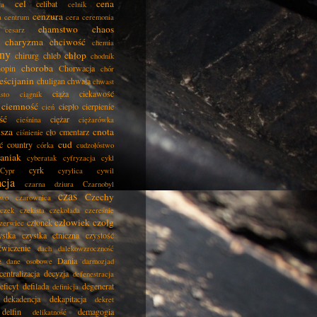
cel
cena
celibat
ła
celnik
cenzura
a
centrum
cera
ceremonia
chamstwo
chaos
cesarz
charyzma
chciwość
chemia
ny
chłop
chirurg
chleb
chodnik
choroba
opin
Chorwacja
chór
eścijanin
chuligan
chwała
chwast
ciąża
ciekawość
asto
ciągnik
ciemność
ciepło
cierpienie
cień
ść
ciężar
cieśnina
ciężarówka
isza
cnota
cło
cmentarz
ciśnienie
cud
ć
country
córka
cudzołóstwo
aniak
cyberatak
cyfryzacja
cykl
cyrk
Cypr
cyrylica
cywil
acja
czarna dziura
Czarnobyl
czas
Czechy
two
czarownica
czek
czekista
czekolada
czereśnie
człowiek
czołg
członek
zerwiec
ystka
czystka etniczna
czystość
ćwiczenie
dach
dalekowzroczność
Dania
e
dane osobowe
darmozjad
centralizacja
decyzja
defenestracja
eficyt
defilada
degenerat
definicja
dekadencja
dekapitacja
dekret
delfin
demagogia
delikatność