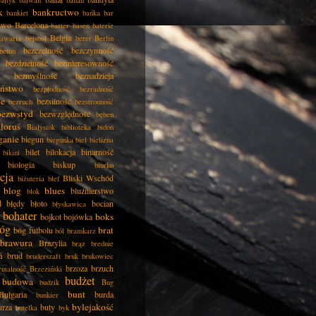
ałtyk
bałwan
banan
k
bankructwo
bankiet
bańka
bar
two
Barcelona
barter
basen
baterie
Belgia
awaria
bejsbol
beret
Berlin
bezczelność
bezczynność
beton
bezdzietność
bezinteresowność
bezmyślność
beznadzieja
eństwo
bezpłodność
bezradność
ie
bezsilność
bezruch
bezstronność
bezwstyd
bezwzględność
bęben
łoruś
Białystok
biblioteka
bidon
ganie
biegun
biegunka
biel
bielizna
bilet
bilokacja
binarność
bikini
biologia
biskup
biurko
cja
Bliski Wschód
biżuteria
blef
blog
blues
bluźnierstwo
blok
d
błędy
błoto
bocian
błyskawica
bohater
boks
bojkot
bojówka
óg
brat
bóg futbolu
ból
bramkarz
brawura
Brazylia
brąz
brednie
ń
brud
bruderszaft
bruk
brukowiec
brzoza
brzuch
rutalność
Brzeziński
budżet
budowa
budzik
Bug
bunt
Bułgaria
burda
bunkier
bylejakość
urza
buty
butelka
byk