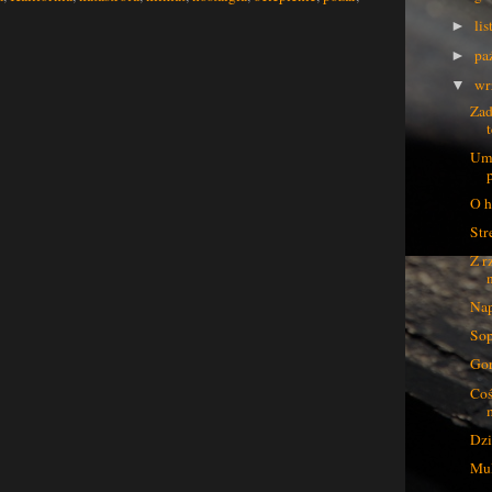
li
►
pa
►
wr
▼
Zad
Umi
O h
Str
Z r
n
Nap
Sop
Gor
Coś
Dzi
Mul