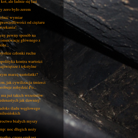
kot, ale ładnie się łasi
y zero było zerem
lnić wymiar
sprawiedliwości od ciężaru
orzekania!
yny pewny sposób na
konserwację głównego z
óbr...
ystkie członki ruchu
polityka kontra wartości
najświętsze i tekstylne
zym marzą nastolatki?
ym, jak cywilizacja śmierci
próbuje zohydzić Po...
 ma już takich wrześniów
jedenastych jak dawniej!
adoks śladu węglowego
milusińskich
roctwo białych myszy
mp: noc długich noży
ystko, czego szukasz