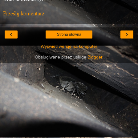
Prześlij komentarz
‹
›
Strona główna
Wyświetl wersję na komputer
Obsługiwane przez usługę
Blogger
.