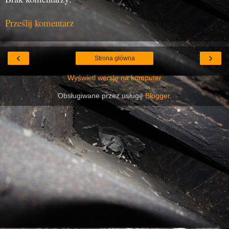
Prześlij komentarz
‹
›
Strona główna
Wyświetl wersję na komputer
Obsługiwane przez usługę
Blogger
.