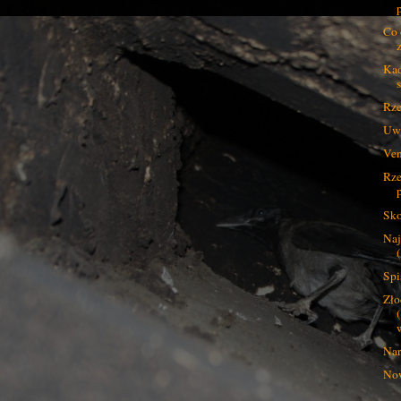
Co 
Kad
Rze
Uwa
Veni
Rze
Sko
Naj
Spi
Zło
w
Nar
Now