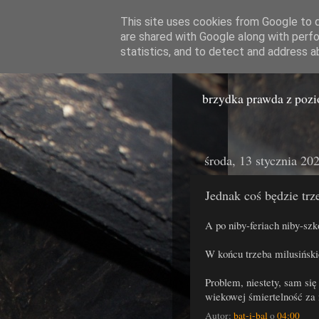
This site uses cookies from Google to de
are shared with Google along with perfo
Miast
statistics, and to detect and address a
brzydka prawda z poz
środa, 13 stycznia 20
Jednak coś będzie tr
A po niby-feriach niby-szk
W końcu trzeba milusiński
Problem, niestety, sam się
wiekowej śmiertelność za 
Autor:
bat-i-bal
o
04:00