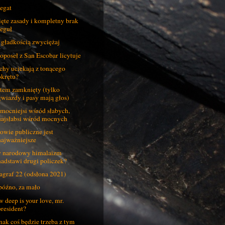
egat
ęte zasady i kompletny brak
reguł
 gładkością zwyciężaj
oposeł z San Escobar licytuje
hy uciekają z tonącego
okrętu?
tem zamknięty (tylko
gwiazdy i pasy mają głos)
mocniejsi wśród słabych,
najsłabsi wśród mocnych
owie publiczne jest
najważniejsze
 narodowy himalaizm
nadstawi drugi policzek?
agraf 22 (odsłona 2021)
późno, za mało
 deep is your love, mr.
president?
nak coś będzie trzeba z tym