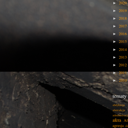
2020
►
2019
►
2018
►
2017
►
2016
►
2015
►
2014
►
2013
►
2012
►
2011
►
2010
►
tematy
abdykacja
abstrakcja
administracj
afera
Af
agresja
ak