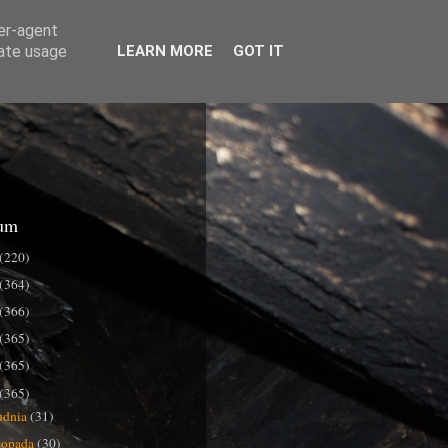
ser-agent
rate usage
LEARN MORE
GOT IT
um
(220)
(364)
(366)
(365)
(365)
(365)
udnia
(31)
stopada
(30)