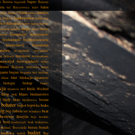
bagno
a
Babilon
bagażnik
Bahamy
eria
balon
bal
Balcerowicz
balet
banał
bandyta
ałtyk
bałwan
banan
k
bankructwo
bankiet
bańka
bar
two
Barcelona
barter
basen
baterie
Belgia
awaria
bejsbol
beret
Berlin
bezczelność
bezczynność
beton
bezdzietność
bezinteresowność
bezmyślność
beznadzieja
eństwo
bezpłodność
bezradność
ie
bezsilność
bezruch
bezstronność
bezwstyd
bezwzględność
bęben
łoruś
Białystok
biblioteka
bidon
ganie
biegun
biegunka
biel
bielizna
bilet
bilokacja
binarność
bikini
biologia
biskup
biurko
cja
Bliski Wschód
biżuteria
blef
blog
blues
bluźnierstwo
blok
d
błędy
błoto
bocian
błyskawica
bohater
boks
bojkot
bojówka
óg
brat
bóg futbolu
ból
bramkarz
brawura
Brazylia
brąz
brednie
ń
brud
bruderszaft
bruk
brukowiec
brzoza
brzuch
rutalność
Brzeziński
budżet
budowa
budzik
Bug