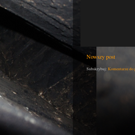
Nowszy post
Subskrybuj:
Komentarze do 