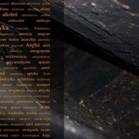
aktywizm
ualność
aktywność
alarm
lbania
alfabet
alchemia
alergia
alkohol
alternatywa
amator
ambicja
ambasador
yka
Ameryka Południowa
amunicja
anagram
amputacja
tyzm
anarchia
analiza
anatomia
Anglia
neksja
anioł
angielski
antagonizm
ć
anoreksja
antykoncepcja
antypolonizm
antysemityzm
apanaże
apetyt
apartament
apartheid
psa
apteka
apostazja
Arab
audyjska
architektura
archiwum
areszt
Argentyna
argument
arogancja
artysta
menia
artyleria
a
asceza
asekuranctwo
asertywność
astronauta
astronomia
asymilacja
atom
wizm
ateizm
atmosfera
Australia
Austria
kcja
autarkia
autocenzura
autograf
autokreacja
autorytet
autor
onomia
autoportret
a
awangarda
awans
autosugestia
Azja
awaria
azbest
Azerbejdżan