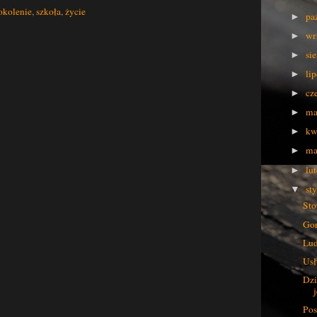
okolenie
,
szkoła
,
życie
pa
►
wr
►
si
►
li
►
cz
►
ma
►
kw
►
ma
►
lu
►
st
▼
St
Gor
Lud
Usł
Dzi
j
Pos