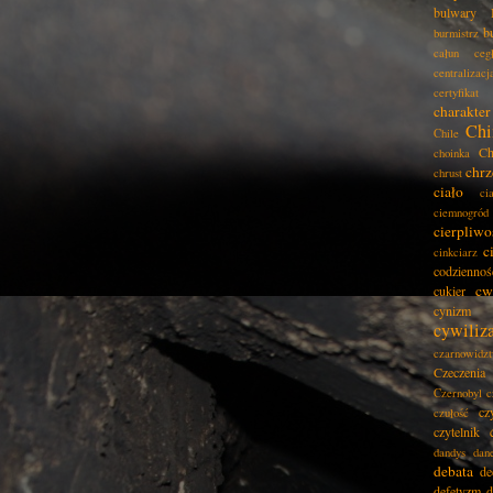
bulwary
b
burmistrz
całun
ceg
centralizacj
certyfikat
charakter
Chi
Chile
Ch
choinka
chrz
chrust
ciało
ci
ciemnogród
cierpliwo
c
cinkciarz
codziennoś
cw
cukier
cynizm
cywiliz
czarnowidz
Czeczenia
Czernobyl
c
cz
czułość
czytelnik
dandys
dan
debata
de
defetyzm
d