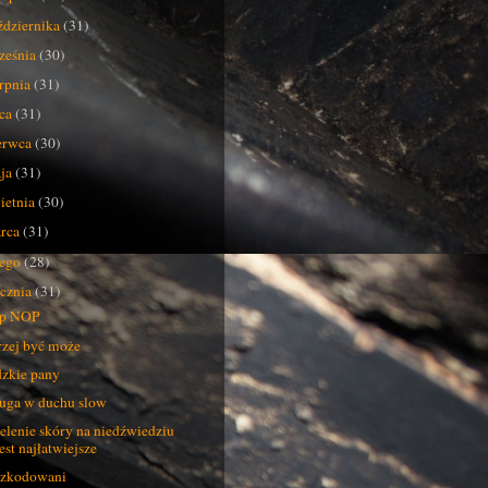
ździernika
(31)
ześnia
(30)
erpnia
(31)
pca
(31)
erwca
(30)
ja
(31)
ietnia
(30)
rca
(31)
tego
(28)
ycznia
(31)
op NOP
zej być może
zkie pany
uga w duchu slow
elenie skóry na niedźwiedziu
est najłatwiejsze
zkodowani