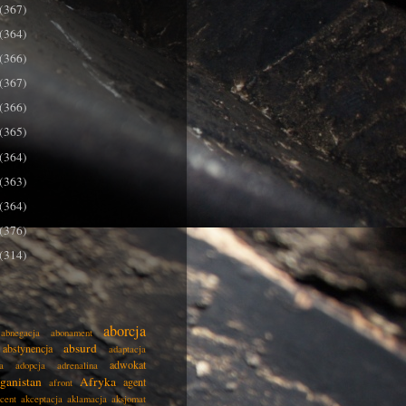
(367)
(364)
(366)
(367)
(366)
(365)
(364)
(363)
(364)
(376)
(314)
aborcja
abnegacja
abonament
absurd
abstynencja
adaptacja
adwokat
a
adopcja
adrenalina
ganistan
Afryka
agent
afront
cent
akceptacja
aklamacja
aksjomat