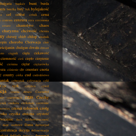
bunt
Bułgaria
burda
bunkier
bylejakość
urza
buty
butelka
byk
cel
cena
celibat
ła
celnik
cenzura
a
centrum
cera
ceremonia
chamstwo
chaos
cesarz
charyzma
chciwość
chemia
ny
chłop
chirurg
chleb
chodnik
choroba
opin
Chorwacja
chór
eścijanin
chuligan
chwała
chwast
ciąża
ciekawość
asto
ciągnik
ciemność
ciepło
cierpienie
cień
ść
ciężar
cieśnina
ciężarówka
isza
cnota
cło
cmentarz
ciśnienie
cud
ć
country
córka
cudzołóstwo
aniak
cyberatak
cyfryzacja
cykl
cyrk
Cypr
cyrylica
cywil
acja
czarna dziura
Czarnobyl
czas
Czechy
two
czarownica
czek
czekista
czekolada
czereśnie
człowiek
czołg
członek
zerwiec
ystka
czystka etniczna
czystość
ćwiczenie
dach
dalekowzroczność
Dania
e
dane osobowe
darmozjad
centralizacja
decyzja
defenestracja
eficyt
defilada
degenerat
definicja