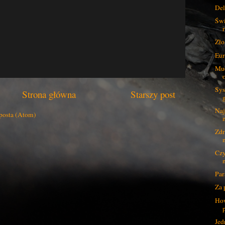
Del
Świ
Zło
Eur
Muc
Sys
Strona główna
Starszy post
Naj
posta (Atom)
Zdr
Czy
Par
Za 
How
Jed