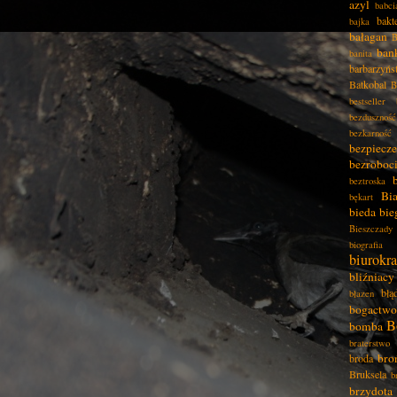
azyl
babci
bakt
bajka
bałagan
B
ban
banita
barbarzyńs
Batkobal
B
bestseller
bezduszność
bezkarność
bezpiecz
bezroboc
beztroska
Bia
bękart
bieda
bie
Bieszczady
biografia
biurokra
bliźniacy
błą
błazen
bogactwo
B
bomba
braterstwo
bro
broda
Bruksela
b
brzydota