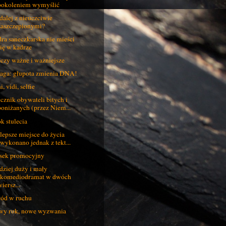
pokoleniem wymyślić
dalej z nieuczciwie
zaszczepionymi?
ra saneczkarska nie mieści
się w kadrze
czy ważne i ważniejsze
ga: głupota zmienia DNA!
, vidi, selfie
cznik obywateli bitych i
poniżanych (przez Niem...
k stulecia
lepsze miejsce do życia
(wykonano jednak z tekt...
sek promocyjny
dziej duży i mały
(komediodramat w dwóch
iersz...
ód w ruchu
y rok, nowe wyzwania