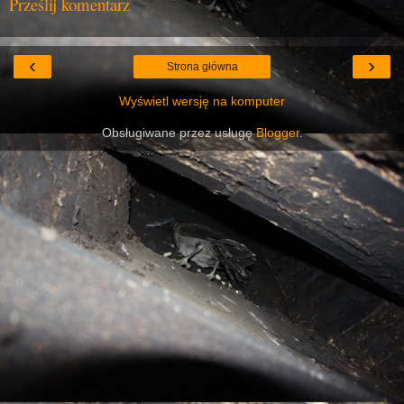
Prześlij komentarz
‹
›
Strona główna
Wyświetl wersję na komputer
Obsługiwane przez usługę
Blogger
.