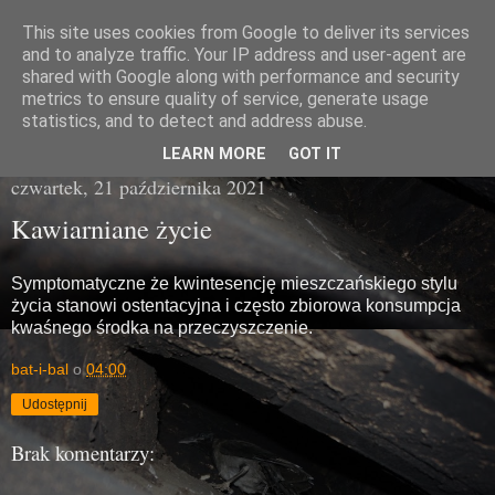
This site uses cookies from Google to deliver its services
Miasto Gówna
and to analyze traffic. Your IP address and user-agent are
shared with Google along with performance and security
metrics to ensure quality of service, generate usage
brzydka prawda z poziomu chodnika
statistics, and to detect and address abuse.
LEARN MORE
GOT IT
czwartek, 21 października 2021
Kawiarniane życie
Symptomatyczne że kwintesencję mieszczańskiego stylu
życia stanowi ostentacyjna i często zbiorowa konsumpcja
kwaśnego środka na przeczyszczenie.
bat-i-bal
o
04:00
Udostępnij
Brak komentarzy: