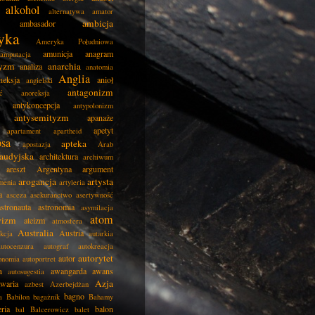
alkohol
alternatywa
amator
ambicja
ambasador
yka
Ameryka Południowa
amunicja
anagram
amputacja
tyzm
anarchia
analiza
anatomia
Anglia
neksja
anioł
angielski
antagonizm
ć
anoreksja
antykoncepcja
antypolonizm
antysemityzm
apanaże
apetyt
apartament
apartheid
psa
apteka
apostazja
Arab
audyjska
architektura
archiwum
areszt
Argentyna
argument
arogancja
artysta
menia
artyleria
a
asceza
asekuranctwo
asertywność
astronauta
astronomia
asymilacja
atom
wizm
ateizm
atmosfera
Australia
Austria
kcja
autarkia
autocenzura
autograf
autokreacja
autorytet
autor
onomia
autoportret
a
awangarda
awans
autosugestia
Azja
awaria
azbest
Azerbejdżan
bagno
a
Babilon
bagażnik
Bahamy
eria
balon
bal
Balcerowicz
balet