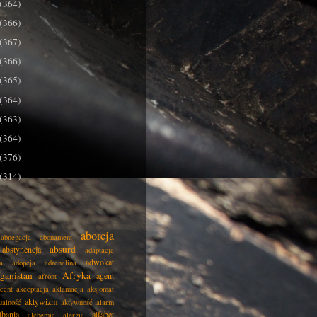
(364)
(366)
(367)
(366)
(365)
(364)
(363)
(364)
(376)
(314)
aborcja
abnegacja
abonament
absurd
abstynencja
adaptacja
adwokat
a
adopcja
adrenalina
ganistan
Afryka
agent
afront
cent
akceptacja
aklamacja
aksjomat
aktywizm
ualność
aktywność
alarm
lbania
alfabet
alchemia
alergia