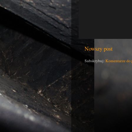
Nowszy post
Subskrybuj:
Komentarze do 