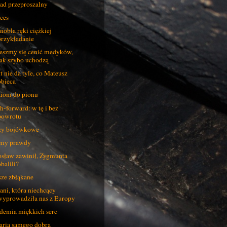
ad przeproszalny
ces
nobla ręki ciężkiej
przykładanie
eszmy się cenić medyków,
tak szybo uchodzą
t nie da tyle, co Mateusz
obieca
iom do pionu
h-forward: w tę i bez
powrotu
zy bojówkowe
my prawdy
osław zawinił, Zygmunta
balili?
ze zbłąkane
ani, która niechcący
wyprowadziła nas z Europy
demia miękkich serc
ria samego dobra