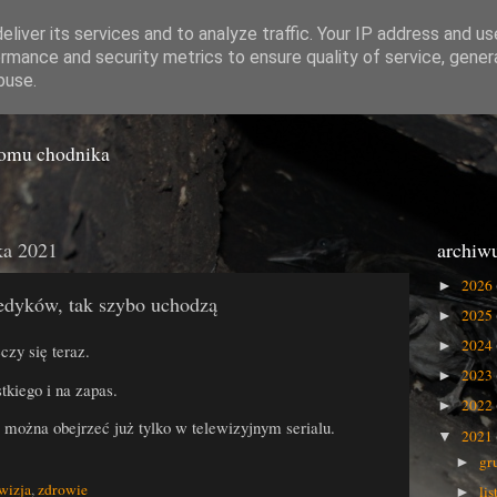
liver its services and to analyze traffic. Your IP address and u
rmance and security metrics to ensure quality of service, gene
o Gówna
buse.
iomu chodnika
ka 2021
archiw
2026
►
edyków, tak szybo uchodzą
2025
►
2024
►
czy się teraz.
2023
►
tkiego i na zapas.
2022
►
 można obejrzeć już tylko w telewizyjnym serialu.
2021
▼
gr
►
ewizja
,
zdrowie
li
►