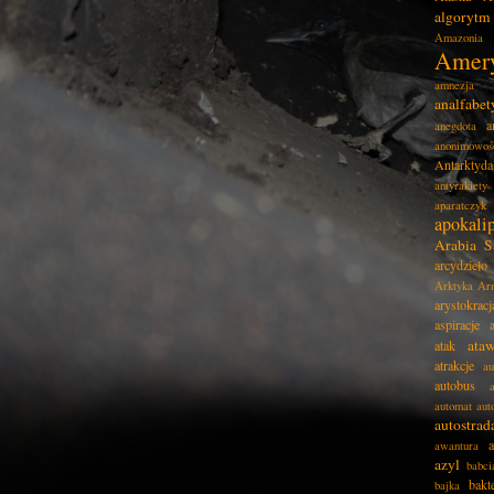
algorytm
Amazonia
Amer
amnezja
analfabe
a
anegdota
anonimowoś
Antarktyda
antyrakiety
aparatczyk
apokali
Arabia S
arcydzieło
Arktyka
Ar
arystokracj
aspiracje
ata
atak
atrakcje
au
autobus
automat
aut
autostrad
awantura
azyl
babci
bakt
bajka