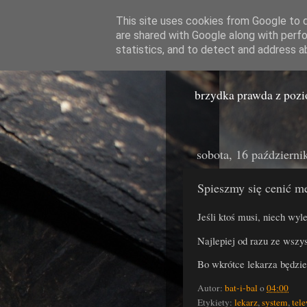
This site uses cookies from Google to de
are shared with Google along with perfo
Miast
statistics, and to detect and address a
brzydka prawda z poz
sobota, 16 październi
Spieszmy się cenić m
Jeśli ktoś musi, niech wyle
Najlepiej od razu ze wszys
Bo wkrótce lekarza będzie
Autor:
bat-i-bal
o
04:00
Etykiety:
lekarz
,
system
,
tel