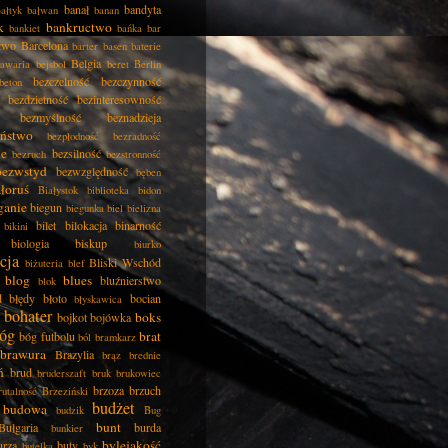
banał
bandyta
ałtyk
bałwan
banan
k
bankructwo
bankiet
bańka
bar
two
Barcelona
barter
basen
baterie
Belgia
awaria
bejsbol
beret
Berlin
bezczelność
bezczynność
beton
bezdzietność
bezinteresowność
bezmyślność
beznadzieja
eństwo
bezpłodność
bezradność
ie
bezsilność
bezruch
bezstronność
bezwstyd
bezwzględność
bęben
łoruś
Białystok
biblioteka
bidon
ganie
biegun
biegunka
biel
bielizna
bilet
bilokacja
binarność
bikini
biologia
biskup
biurko
cja
Bliski Wschód
biżuteria
blef
blog
blues
bluźnierstwo
blok
d
błędy
błoto
bocian
błyskawica
bohater
boks
bojkot
bojówka
óg
brat
bóg futbolu
ból
bramkarz
brawura
Brazylia
brąz
brednie
ń
brud
bruderszaft
bruk
brukowiec
brzoza
brzuch
rutalność
Brzeziński
budżet
budowa
budzik
Bug
bunt
Bułgaria
burda
bunkier
bylejakość
urza
buty
butelka
byk