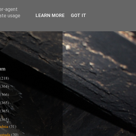
ser-agent
rate usage
LEARN MORE
GOT IT
um
(218)
(364)
(366)
(365)
(365)
(365)
udnia
(31)
stopada
(30)