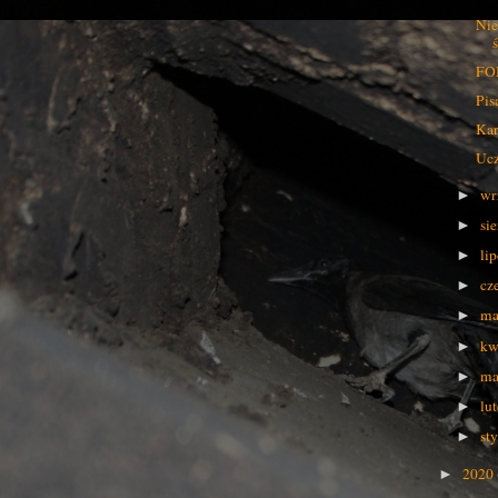
Nie
FO
Pis
Ka
Ucz
wr
►
si
►
li
►
cz
►
ma
►
kw
►
ma
►
lu
►
st
►
2020
►