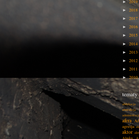
2019
►
2018
►
2017
►
2016
►
2015
►
2014
►
2013
►
2012
►
2011
►
2010
►
tematy
abdykacja
abstrakcja
administracj
afera
Af
agresja
ak
aktor
akt
Alaska
A