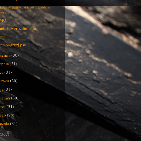
sprawiedliwi wśród narodów
świata
MO
anie bez zrozumienia
rma
eń pogryzł psa
ześnia
(30)
erpnia
(31)
pca
(31)
erwca
(30)
ja
(31)
ietnia
(30)
rca
(31)
tego
(28)
ycznia
(31)
(367)