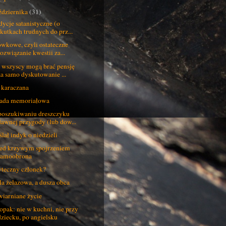
ździernika
(31)
dycje satanistyczne (o
skutkach trudnych do prz...
ówkowe, czyli ostateczne
rozwiązanie kwestii za...
 wszyscy mogą brać pensję
za samo dyskutowanie ...
 karaczana
ada memoriałowa
oszukiwaniu dreszczyku
dawnej przygody (lub dow...
lał indyk o niedzieli
ed krzywym spojrzeniem
samoobrona
teczny członek?
a żelazowa, a dusza obca
iarniane życie
opak: nie w kuchni, nie przy
dziecku, po angielsku