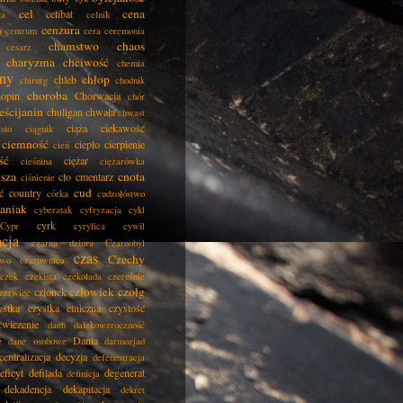
cel
cena
celibat
ła
celnik
cenzura
a
centrum
cera
ceremonia
chamstwo
chaos
cesarz
charyzma
chciwość
chemia
ny
chłop
chleb
chirurg
chodnik
choroba
opin
Chorwacja
chór
eścijanin
chuligan
chwała
chwast
ciąża
ciekawość
asto
ciągnik
ciemność
ciepło
cierpienie
cień
ść
ciężar
cieśnina
ciężarówka
isza
cnota
cło
cmentarz
ciśnienie
cud
ć
country
córka
cudzołóstwo
aniak
cyberatak
cyfryzacja
cykl
cyrk
Cypr
cyrylica
cywil
acja
czarna dziura
Czarnobyl
czas
Czechy
two
czarownica
czek
czekista
czekolada
czereśnie
człowiek
czołg
członek
zerwiec
ystka
czystka etniczna
czystość
ćwiczenie
dach
dalekowzroczność
Dania
e
dane osobowe
darmozjad
centralizacja
decyzja
defenestracja
eficyt
defilada
degenerat
definicja
dekadencja
dekapitacja
dekret