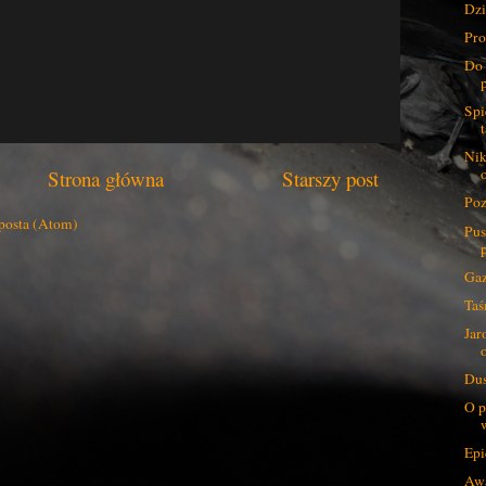
Dzi
Pro
Do 
Spi
Nik
Strona główna
Starszy post
Poz
posta (Atom)
Pus
Ga
Taś
Jar
o
Dus
O p
Epi
Awa