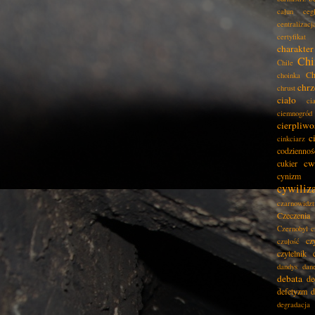
całun
ceg
centralizacj
certyfikat
charakter
Chi
Chile
Ch
choinka
chrz
chrust
ciało
ci
ciemnogród
cierpliwo
c
cinkciarz
codziennoś
cw
cukier
cynizm
cywiliz
czarnowidz
Czeczenia
Czernobyl
c
cz
czułość
czytelnik
dandys
dan
debata
de
defetyzm
d
degradacja