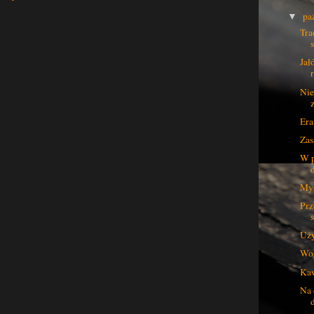
pa
▼
Tra
Jał
Nie
Era
Zas
W p
Myś
Prz
Uży
Wol
Kaw
Na 