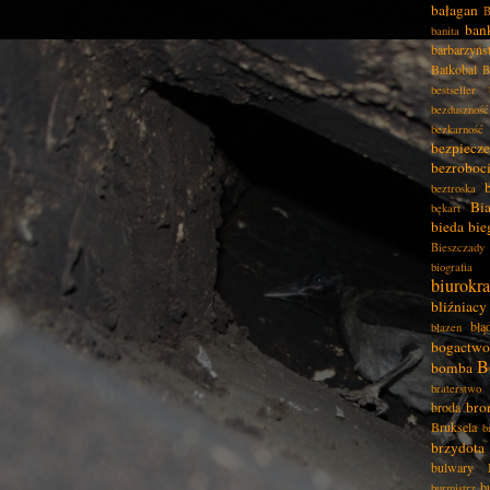
bałagan
B
ban
banita
barbarzyńs
Batkobal
B
bestseller
bezduszność
bezkarność
bezpiecz
bezroboc
beztroska
Bia
bękart
bieda
bie
Bieszczady
biografia
biurokra
bliźniacy
błą
błazen
bogactwo
B
bomba
braterstwo
bro
broda
Bruksela
b
brzydota
bulwary
b
burmistrz