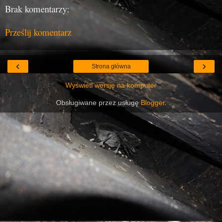
Brak komentarzy:
Prześlij komentarz
‹
›
Strona główna
Wyświetl wersję na komputer
Obsługiwane przez usługę
Blogger
.