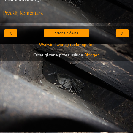
Prześlij komentarz
‹
›
Strona główna
Wyświetl wersję na komputer
Obsługiwane przez usługę
Blogger
.