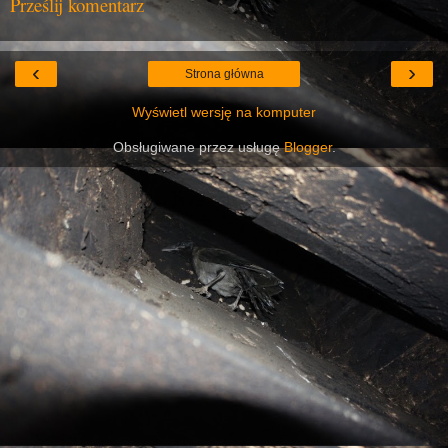
Prześlij komentarz
‹
›
Strona główna
Wyświetl wersję na komputer
Obsługiwane przez usługę
Blogger
.