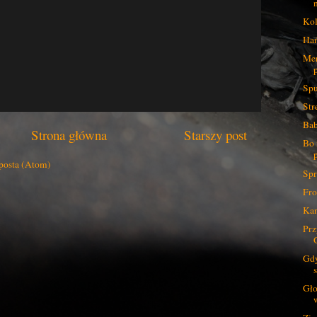
Kol
Hań
Mer
Spu
Str
Bab
Strona główna
Starszy post
Bo 
posta (Atom)
Spr
Fro
Kan
Prz
Gdy
Gło