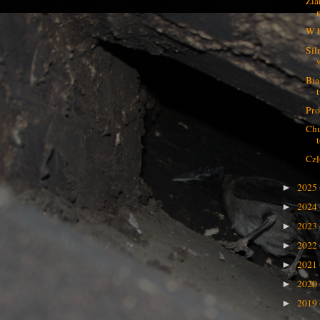
Zia
W b
Sil
Bia
Pro
Chu
Czł
2025
►
2024
►
2023
►
2022
►
2021
►
2020
►
2019
►