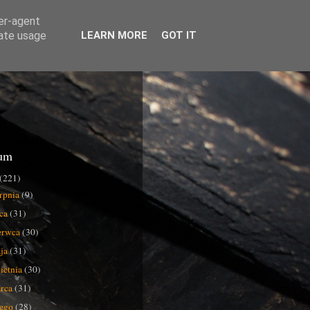
ser-agent
rate usage
LEARN MORE
GOT IT
um
(221)
erpnia
(9)
pca
(31)
erwca
(30)
ja
(31)
ietnia
(30)
rca
(31)
tego
(28)