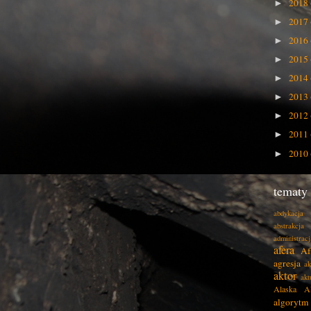
2018
►
2017
►
2016
►
2015
►
2014
►
2013
►
2012
►
2011
►
2010
►
tematy
abdykacja
abstrakcja
administracj
afera
Af
agresja
ak
aktor
akt
Alaska
A
algorytm