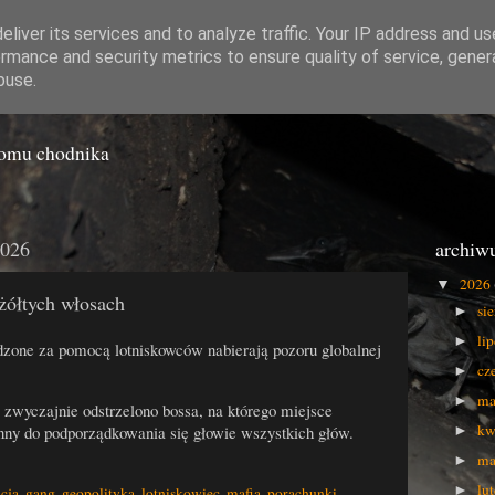
liver its services and to analyze traffic. Your IP address and u
rmance and security metrics to ensure quality of service, gene
o Gówna
buse.
iomu chodnika
2026
archiw
2026
▼
żółtych włosach
si
►
li
►
zone za pomocą lotniskowców nabierają pozoru globalnej
cz
►
ma
►
 zwyczajnie odstrzelono bossa, na którego miejsce
kw
onny do podporządkowania się głowie wszystkich głów.
►
ma
►
lu
►
cja
,
gang
,
geopolityka
,
lotniskowiec
,
mafia
,
porachunki
,