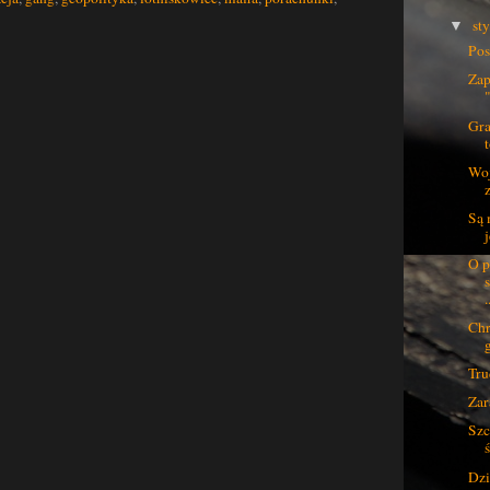
st
▼
Pos
Zap
Gra
Woj
Są 
O p
.
Chr
Tru
Zar
Szc
Dzi