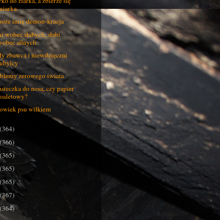
rko do ziarka, a zbierze się
miarka
oże imię demon-kracja
ni wobec słabych, słabi
wobec silnych
ły zbawca i niewdzięczni
tubylcy
blemy zerowego świata
steczka do nosa, czy papier
toaletowy?
owiek psu wilkiem
(364)
(366)
(365)
(365)
(365)
(367)
(364)