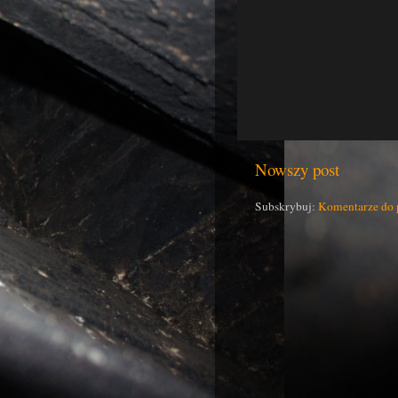
Nowszy post
Subskrybuj:
Komentarze do 