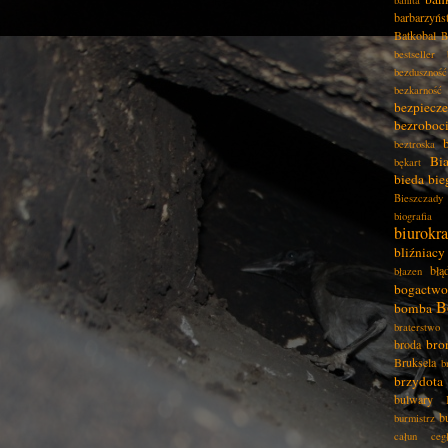
barbarzyńs
Batkobal
B
bestseller
bezduszność
bezkarność
bezpiecz
bezroboc
beztroska
Bia
bękart
bieda
bie
Bieszczady
biografia
biurokra
bliźniacy
błą
błazen
bogactwo
B
bomba
braterstwo
bro
broda
Bruksela
b
brzydota
bulwary
b
burmistrz
całun
ceg