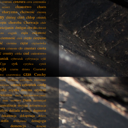
cenzura
a
centrum
cera
ceremonia
chamstwo
chaos
cesarz
charyzma
chciwość
chemia
ny
chłop
chirurg
chleb
chodnik
choroba
opin
Chorwacja
chór
eścijanin
chuligan
chwała
chwast
ciąża
ciekawość
asto
ciągnik
ciemność
ciepło
cierpienie
cień
ść
ciężar
cieśnina
ciężarówka
isza
cnota
cło
cmentarz
ciśnienie
cud
ć
country
córka
cudzołóstwo
aniak
cyberatak
cyfryzacja
cykl
cyrk
Cypr
cyrylica
cywil
acja
czarna dziura
Czarnobyl
czas
Czechy
two
czarownica
czek
czekista
czekolada
czereśnie
człowiek
czołg
członek
zerwiec
ystka
czystka etniczna
czystość
ćwiczenie
dach
dalekowzroczność
Dania
e
dane osobowe
darmozjad
centralizacja
decyzja
defenestracja
eficyt
defilada
degenerat
definicja
dekadencja
dekapitacja
dekret
delfin
demagogia
delikatność
demencja
dementi