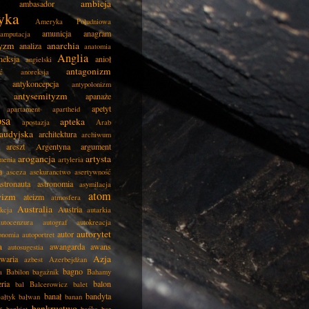
ambicja
ambasador
yka
Ameryka Południowa
amunicja
anagram
amputacja
tyzm
anarchia
analiza
anatomia
Anglia
neksja
anioł
angielski
antagonizm
ć
anoreksja
antykoncepcja
antypolonizm
antysemityzm
apanaże
apetyt
apartament
apartheid
psa
apteka
apostazja
Arab
audyjska
architektura
archiwum
areszt
Argentyna
argument
arogancja
artysta
menia
artyleria
a
asceza
asekuranctwo
asertywność
astronauta
astronomia
asymilacja
atom
wizm
ateizm
atmosfera
Australia
Austria
kcja
autarkia
autocenzura
autograf
autokreacja
autorytet
autor
onomia
autoportret
a
awangarda
awans
autosugestia
Azja
awaria
azbest
Azerbejdżan
bagno
a
Babilon
bagażnik
Bahamy
eria
balon
bal
Balcerowicz
balet
banał
bandyta
ałtyk
bałwan
banan
k
bankructwo
bankiet
bańka
bar