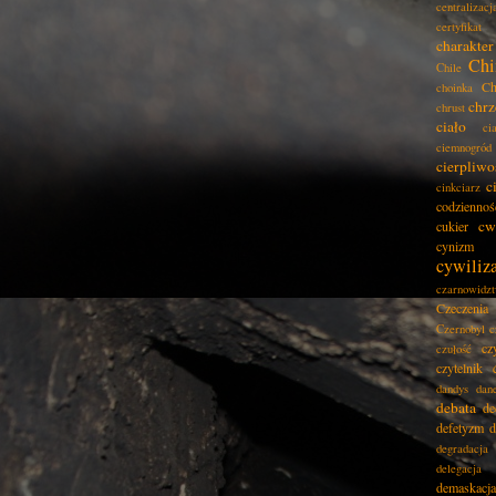
centralizacj
certyfikat
charakter
Chi
Chile
Ch
choinka
chrz
chrust
ciało
ci
ciemnogród
cierpliwo
c
cinkciarz
codziennoś
cw
cukier
cynizm
cywiliz
czarnowidz
Czeczenia
Czernobyl
c
cz
czułość
czytelnik
dandys
dan
debata
de
defetyzm
d
degradacja
delegacja
demaskacja