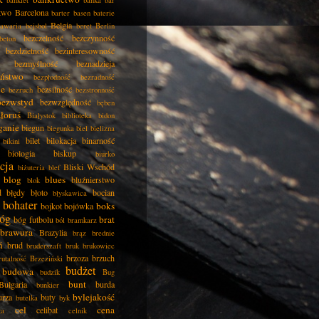
two
Barcelona
barter
basen
baterie
Belgia
awaria
bejsbol
beret
Berlin
bezczelność
bezczynność
beton
bezdzietność
bezinteresowność
bezmyślność
beznadzieja
eństwo
bezpłodność
bezradność
ie
bezsilność
bezruch
bezstronność
bezwstyd
bezwzględność
bęben
łoruś
Białystok
biblioteka
bidon
ganie
biegun
biegunka
biel
bielizna
bilet
bilokacja
binarność
bikini
biologia
biskup
biurko
cja
Bliski Wschód
biżuteria
blef
blog
blues
bluźnierstwo
blok
d
błędy
błoto
bocian
błyskawica
bohater
boks
bojkot
bojówka
óg
brat
bóg futbolu
ból
bramkarz
brawura
Brazylia
brąz
brednie
ń
brud
bruderszaft
bruk
brukowiec
brzoza
brzuch
rutalność
Brzeziński
budżet
budowa
budzik
Bug
bunt
Bułgaria
burda
bunkier
bylejakość
urza
buty
butelka
byk
cel
cena
celibat
ła
celnik