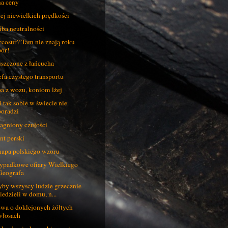
na ceny
ej niewielkich prędkości
ba neutralności
cosur? Tam nie znają roku
pór!
szczone z łańcucha
efa czystego transportu
a z wozu, koniom lżej
i tak sobie w świecie nie
poradzi
agniony czułości
nt perski
apa polskiego wzoru
ypadkowe ofiary Wielkiego
Geografa
by wszyscy ludzie grzecznie
siedzieli w domu, n...
wa o doklejonych żółtych
włosach