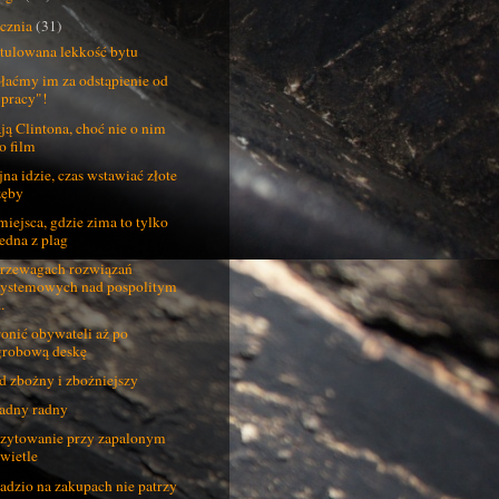
ycznia
(31)
tulowana lekkość bytu
łaćmy im za odstąpienie od
"pracy"!
ją Clintona, choć nie o nim
to film
na idzie, czas wstawiać złote
zęby
miejsca, gdzie zima to tylko
jedna z plag
rzewagach rozwiązań
systemowych nad pospolitym
..
onić obywateli aż po
grobową deskę
d zbożny i zbożniejszy
adny radny
zytowanie przy zapalonym
świetle
adzio na zakupach nie patrzy