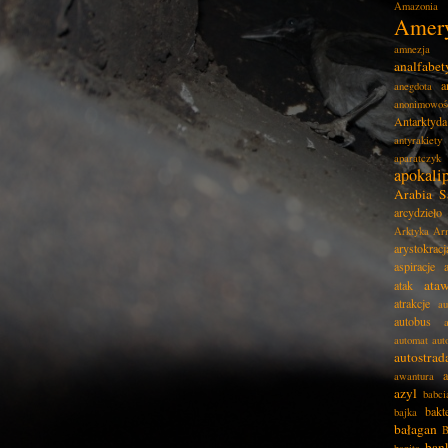
Amazonia
Amer
amnezja
analfabe
a
anegdota
anonimowoś
Antarktyda
antyrakiety
aparatczyk
apokali
Arabia S
arcydzieło
Arktyka
Ar
arystokracj
aspiracje
ata
atak
atrakcje
au
autobus
automat
aut
autostrad
awantura
azyl
babci
bakt
bajka
bałagan
B
ban
banita