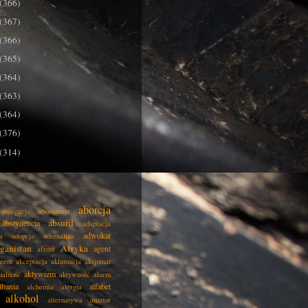
(366)
(367)
(366)
(365)
(364)
(363)
(364)
(376)
(314)
aborcja
abnegacja
abonament
absurd
abstynencja
adaptacja
adwokat
a
adopcja
adrenalina
ganistan
Afryka
agent
afront
cent
akceptacja
aklamacja
aksjomat
aktywizm
ualność
aktywność
alarm
lbania
alfabet
alchemia
alergia
alkohol
alternatywa
amator