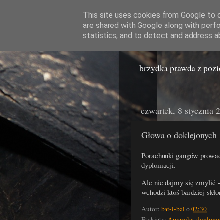
This site uses cookies from Google to de
are shared with Google along with perfo
Miast
statistics, and to detect and address a
brzydka prawda z poz
czwartek, 8 stycznia 
Głowa o doklejonych 
Porachunki gangów prowad
dyplomacji.
Ale nie dajmy się zmylić -
wchodzi ktoś bardziej skł
Autor:
bat-i-bal
o
02:30
Etykiety:
Ameryka
,
dyploma