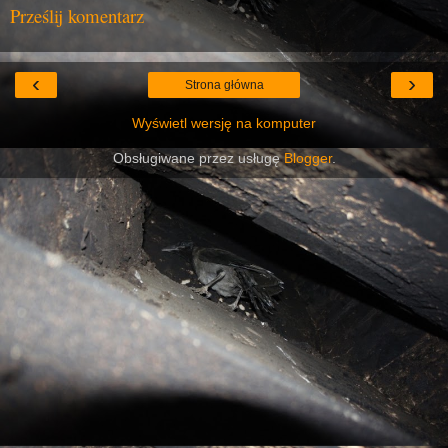
Prześlij komentarz
‹
›
Strona główna
Wyświetl wersję na komputer
Obsługiwane przez usługę
Blogger
.