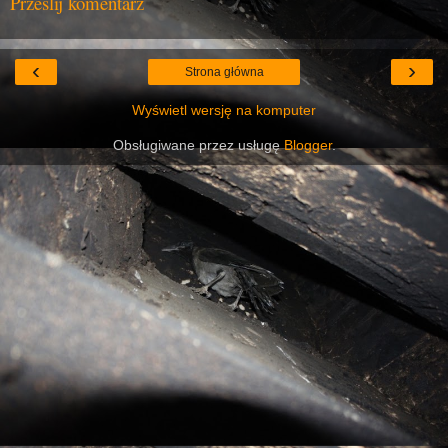
Prześlij komentarz
‹
›
Strona główna
Wyświetl wersję na komputer
Obsługiwane przez usługę
Blogger
.