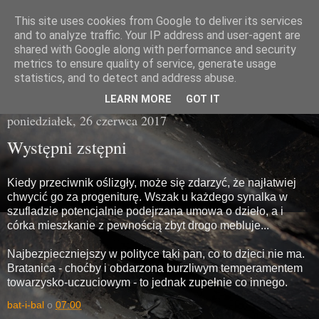
This site uses cookies from Google to deliver its services
Miasto Gówna
and to analyze traffic. Your IP address and user-agent are
shared with Google along with performance and security
metrics to ensure quality of service, generate usage
brzydka prawda z poziomu chodnika
statistics, and to detect and address abuse.
LEARN MORE
GOT IT
poniedziałek, 26 czerwca 2017
Występni zstępni
Kiedy przeciwnik oślizgły, może się zdarzyć, że najłatwiej
chwycić go za progeniturę. Wszak u każdego synalka w
szufladzie potencjalnie podejrzana umowa o dzieło, a i
córka mieszkanie z pewnością zbyt drogo mebluje...
Najbezpieczniejszy w polityce taki pan, co to dzieci nie ma.
Bratanica - choćby i obdarzona burzliwym temperamentem
towarzysko-uczuciowym - to jednak zupełnie co innego.
bat-i-bal
o
07:00