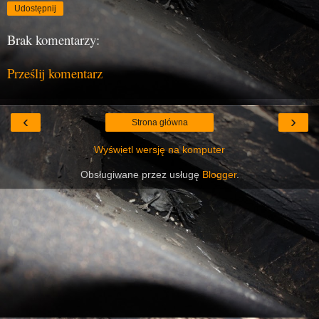
Udostępnij
Brak komentarzy:
Prześlij komentarz
‹
›
Strona główna
Wyświetl wersję na komputer
Obsługiwane przez usługę
Blogger
.