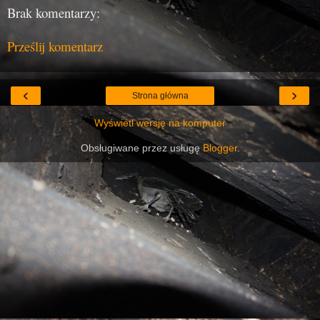
Brak komentarzy:
Prześlij komentarz
‹
›
Strona główna
Wyświetl wersję na komputer
Obsługiwane przez usługę
Blogger
.