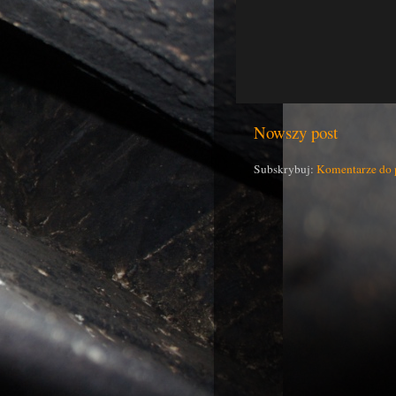
Nowszy post
Subskrybuj:
Komentarze do 