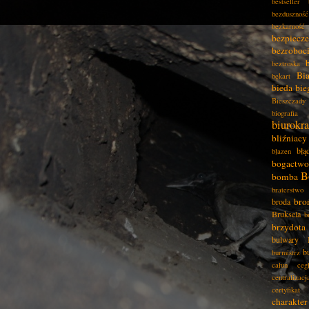
bestseller
bezduszność
bezkarność
bezpiecz
bezroboc
beztroska
Bia
bękart
bieda
bie
Bieszczady
biografia
biurokra
bliźniacy
błą
błazen
bogactwo
B
bomba
braterstwo
bro
broda
Bruksela
b
brzydota
bulwary
b
burmistrz
całun
ceg
centralizacj
certyfikat
charakter