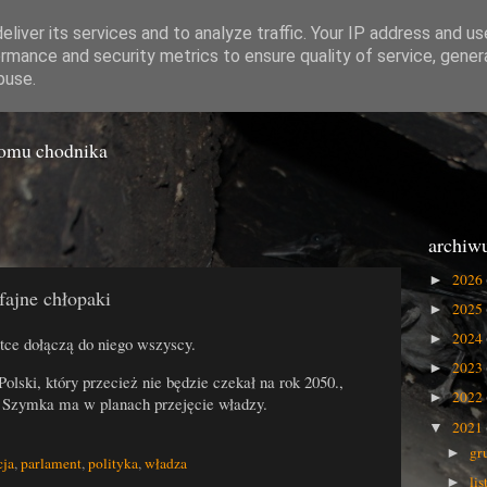
liver its services and to analyze traffic. Your IP address and u
rmance and security metrics to ensure quality of service, gene
o Gówna
buse.
iomu chodnika
archiw
2026
►
fajne chłopaki
2025
►
2024
►
tce dołączą do niego wszyscy.
2023
►
lski, który przecież nie będzie czekał na rok 2050.,
2022
►
a Szymka ma w planach przejęcie władzy.
2021
▼
gr
►
cja
,
parlament
,
polityka
,
władza
li
►