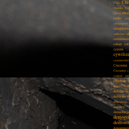
Chi
Chile
Ch
choinka
chrz
chrust
ciało
ci
ciemnogród
cierpliwo
c
cinkciarz
codziennoś
cw
cukier
cynizm
cywiliz
czarnowidz
Czeczenia
Czernobyl
c
cz
czułość
czytelnik
dandys
dan
debata
de
defetyzm
d
degradacja
delegacja
demaskacja
demogra
demonst
depopulacj