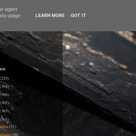
ser-agent
rate usage
LEARN MORE
GOT IT
um
(220)
(364)
(366)
(365)
(365)
(365)
udnia
(31)
stopada
(30)