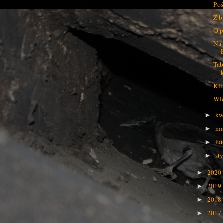
Poś
Z b
O p
Na 
Tab
Kli
Wie
kw
►
ma
►
lu
►
st
►
2020
►
2019
►
2018
►
2017
►