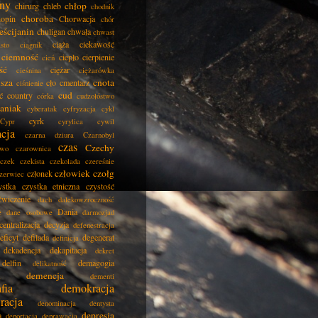
ny
chłop
chirurg
chleb
chodnik
choroba
opin
Chorwacja
chór
eścijanin
chuligan
chwała
chwast
ciąża
ciekawość
asto
ciągnik
ciemność
ciepło
cierpienie
cień
ść
ciężar
cieśnina
ciężarówka
isza
cnota
cło
cmentarz
ciśnienie
cud
ć
country
córka
cudzołóstwo
aniak
cyberatak
cyfryzacja
cykl
cyrk
Cypr
cyrylica
cywil
acja
czarna dziura
Czarnobyl
czas
Czechy
two
czarownica
czek
czekista
czekolada
czereśnie
człowiek
czołg
członek
zerwiec
ystka
czystka etniczna
czystość
ćwiczenie
dach
dalekowzroczność
Dania
e
dane osobowe
darmozjad
centralizacja
decyzja
defenestracja
eficyt
defilada
degenerat
definicja
dekadencja
dekapitacja
dekret
delfin
demagogia
delikatność
demencja
dementi
fia
demokracja
racja
denominacja
dentysta
depresja
a
deportacja
deprawacja