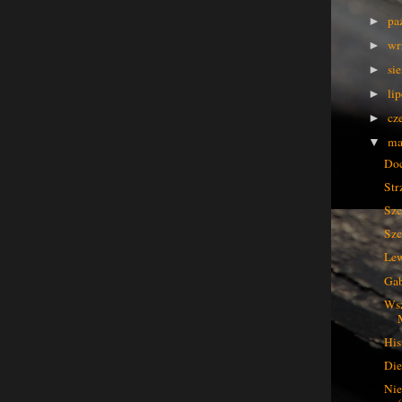
pa
►
wr
►
si
►
li
►
cz
►
ma
▼
Doc
Str
Szc
Szc
Le
Gab
Wsz
His
Die
Nie