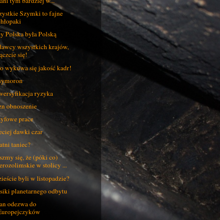
(ani tym bardziej w...
ystkie Szymki to fajne
chłopaki
y Polska była Polską
awcy wszystkich krajów,
ączcie się!
o wykuwa się jakość kadr!
symoron
ersyfikacja ryzyka
zn obnoszenie
yfowe prace
eciej dawki czar
atni taniec?
szmy się, że (póki co)
erozolimskie w stolicy ...
ieście byli w listopadzie?
iki planetarnego odbytu
an odezwa do
Europejczyków