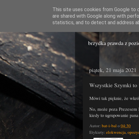
This site uses cookies from Google to de
are shared with Google along with perfo
Miast
statistics, and to detect and address a
brzydka prawda z poz
piątek, 21 maja 2021
Wszystkie Szymki to 
Mówi tak pięknie, że wkró
No, może poza Prezesem Po
kiedy to ugrupowanie pan
Autor:
bat-i-bal
o
04:30
Etykiety:
elokwencja
,
opozy