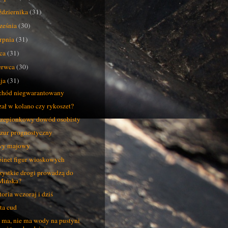
ździernika
(31)
ześnia
(30)
erpnia
(31)
pca
(31)
erwca
(30)
ja
(31)
hód niegwarantowany
zał w kolano czy rykoszet?
zepionkowy dowód osobisty
zur prognostyczny
wy majowy
inet figur wioskowych
ystkie drogi prowadzą do
Mińska?
toria wczoraj i dziś
ta cud
 ma, nie ma wody na pustyni