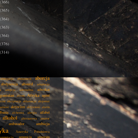
(366)
(365)
(364)
(363)
(364)
(376)
(314)
aborcja
abnegacja
abonament
absurd
abstynencja
adaptacja
adwokat
a
adopcja
adrenalina
ganistan
Afryka
agent
afront
cent
akceptacja
aklamacja
aksjomat
aktywizm
ualność
aktywność
alarm
lbania
alfabet
alchemia
alergia
alkohol
alternatywa
amator
ambicja
ambasador
yka
Ameryka Południowa
amunicja
anagram
amputacja