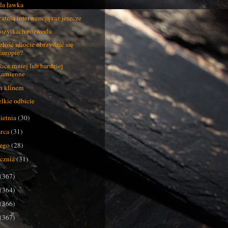
la ławka
ratnią interwencją raz jeszcze
ożytkach rozwodu
złość idiocie obrzydzić się
Europie?
lice mniej lub bardziej
kamienne
n klinem
lkie odbicie
ietnia
(30)
rca
(31)
tego
(28)
ycznia
(31)
(367)
(364)
(366)
(367)