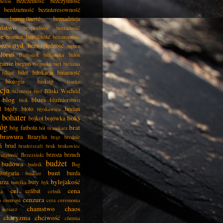
bezczelność
bezczynność
beton
bezdzietność
bezinteresowność
bezmyślność
beznadzieja
eństwo
bezpłodność
bezradność
ie
bezsilność
bezruch
bezstronność
bezwstyd
bezwzględność
bęben
łoruś
Białystok
biblioteka
bidon
ganie
biegun
biegunka
biel
bielizna
bilet
bilokacja
binarność
bikini
biologia
biskup
biurko
cja
Bliski Wschód
biżuteria
blef
blog
blues
bluźnierstwo
blok
d
błędy
błoto
bocian
błyskawica
bohater
boks
bojkot
bojówka
óg
brat
bóg futbolu
ból
bramkarz
brawura
Brazylia
brąz
brednie
ń
brud
bruderszaft
bruk
brukowiec
brzoza
brzuch
rutalność
Brzeziński
budżet
budowa
budzik
Bug
bunt
Bułgaria
burda
bunkier
bylejakość
urza
buty
butelka
byk
cel
cena
celibat
ła
celnik
cenzura
a
centrum
cera
ceremonia
chamstwo
chaos
cesarz
charyzma
chciwość
chemia