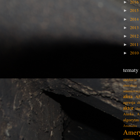
2016
►
2015
►
2014
►
2013
►
2012
►
2011
►
2010
►
tematy
abdykacja
abstrakcja
administracj
afera
Af
agresja
ak
aktor
akt
Alaska
A
algorytm
Amazonia
Amer
amnezja