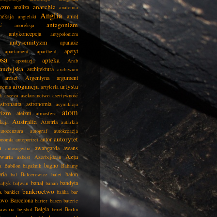
tyzm
anarchia
analiza
anatomia
Anglia
neksja
anioł
angielski
antagonizm
ć
anoreksja
antykoncepcja
antypolonizm
antysemityzm
apanaże
apetyt
apartament
apartheid
psa
apteka
apostazja
Arab
audyjska
architektura
archiwum
areszt
Argentyna
argument
arogancja
artysta
menia
artyleria
a
asceza
asekuranctwo
asertywność
astronauta
astronomia
asymilacja
atom
wizm
ateizm
atmosfera
Australia
Austria
kcja
autarkia
autocenzura
autograf
autokreacja
autorytet
autor
onomia
autoportret
a
awangarda
awans
autosugestia
Azja
awaria
azbest
Azerbejdżan
bagno
a
Babilon
bagażnik
Bahamy
eria
balon
bal
Balcerowicz
balet
banał
bandyta
ałtyk
bałwan
banan
k
bankructwo
bankiet
bańka
bar
two
Barcelona
barter
basen
baterie
Belgia
awaria
bejsbol
beret
Berlin