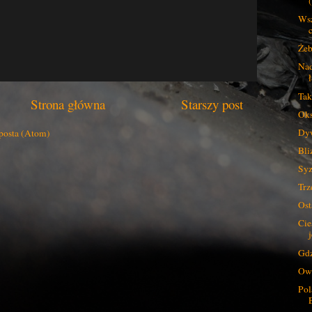
Wsz
Żeb
Nad
ł
Tak
Strona główna
Starszy post
Ok
Dyw
posta (Atom)
Bli
Syz
Trz
Ost
Cie
j
Gdz
Ows
Pol