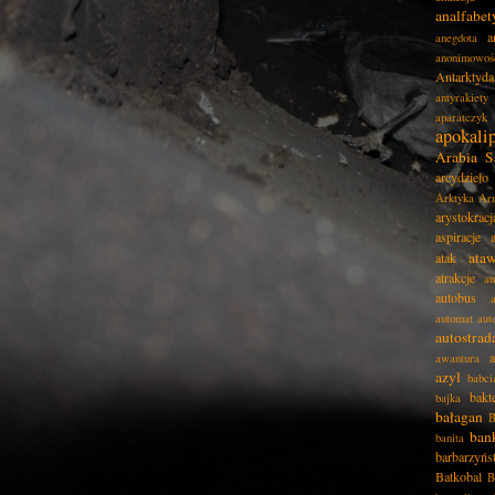
analfabe
a
anegdota
anonimowoś
Antarktyda
antyrakiety
aparatczyk
apokali
Arabia S
arcydzieło
Arktyka
Ar
arystokracj
aspiracje
ata
atak
atrakcje
au
autobus
automat
aut
autostrad
awantura
azyl
babci
bakt
bajka
bałagan
B
ban
banita
barbarzyńs
Batkobal
B