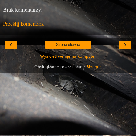
Brak komentarzy:
Prześlij komentarz
‹
›
Strona główna
Wyświetl wersję na komputer
Obsługiwane przez usługę
Blogger
.