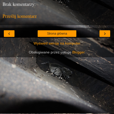
Brak komentarzy:
Prześlij komentarz
‹
›
Strona główna
Wyświetl wersję na komputer
Obsługiwane przez usługę
Blogger
.