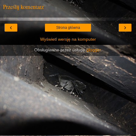
Prześlij komentarz
‹
›
Strona główna
Wyświetl wersję na komputer
Obsługiwane przez usługę
Blogger
.