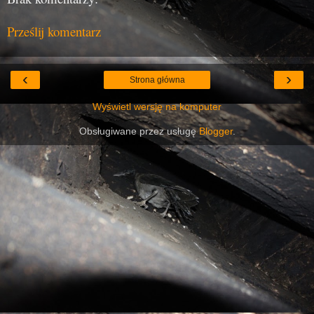
Prześlij komentarz
‹
›
Strona główna
Wyświetl wersję na komputer
Obsługiwane przez usługę
Blogger
.