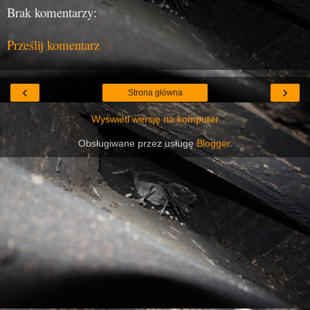
Brak komentarzy:
Prześlij komentarz
‹
›
Strona główna
Wyświetl wersję na komputer
Obsługiwane przez usługę
Blogger
.