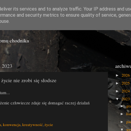
liver its services and to analyze traffic. Your IP address and u
rmance and security metrics to ensure quality of service, gene
o Gówna
buse.
iomu chodnika
a 2023
archiw
2026
►
ycie nie zrobi się słodsze
2025
►
2024
►
tam...
2023
▼
żenie człowiecze zdaje się domagać raczej działań
gr
►
li
►
pa
►
a
,
konwencja
,
kreatywność
,
życie
wr
▼