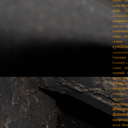
Ch
choinka
chrz
chrust
ciało
ci
ciemnogród
cierpliwo
c
cinkciarz
codziennoś
cw
cukier
cynizm
cywiliz
czarnowidz
Czeczenia
Czernobyl
c
cz
czułość
czytelnik
dandys
dan
debata
de
defetyzm
d
degradacja
delegacja
demaskacja
demogra
demonst
depopulacj
desp
desant