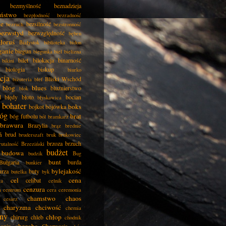
bezmyślność
beznadzieja
eństwo
bezpłodność
bezradność
ie
bezsilność
bezruch
bezstronność
bezwstyd
bezwzględność
bęben
łoruś
Białystok
biblioteka
bidon
ganie
biegun
biegunka
biel
bielizna
bilet
bilokacja
binarność
bikini
biologia
biskup
biurko
cja
Bliski Wschód
biżuteria
blef
blog
blues
bluźnierstwo
blok
d
błędy
błoto
bocian
błyskawica
bohater
boks
bojkot
bojówka
óg
brat
bóg futbolu
ból
bramkarz
brawura
Brazylia
brąz
brednie
ń
brud
bruderszaft
bruk
brukowiec
brzoza
brzuch
rutalność
Brzeziński
budżet
budowa
budzik
Bug
bunt
Bułgaria
burda
bunkier
bylejakość
urza
buty
butelka
byk
cel
cena
celibat
ła
celnik
cenzura
a
centrum
cera
ceremonia
chamstwo
chaos
cesarz
charyzma
chciwość
chemia
ny
chłop
chirurg
chleb
chodnik