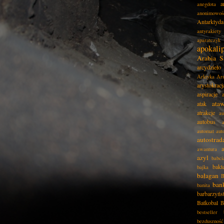
a
anegdota
anonimowoś
Antarktyda
antyrakiety
aparatczyk
apokali
Arabia S
arcydzieło
Arktyka
Ar
arystokracj
aspiracje
ata
atak
atrakcje
au
autobus
automat
aut
autostrad
awantura
azyl
babci
bakt
bajka
bałagan
B
ban
banita
barbarzyńs
Batkobal
B
bestseller
bezduszność