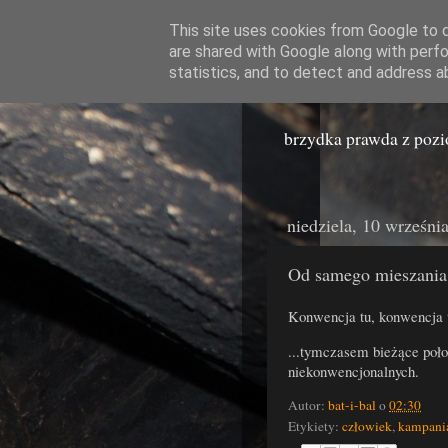
This site uses cookies from Google to de
are shared with Google along with perfo
Miast
statistics, and to detect and address a
brzydka prawda z poz
niedziela, 10 wrześni
Od samego mieszania ż
Konwencja tu, konwencja 
...tymczasem bieżące poło
niekonwencjonalnych.
Autor:
bat-i-bal
o
02:30
Etykiety:
człowiek
,
kampani