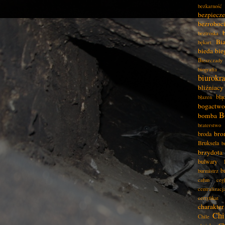
bezkarność
bezpiecz
bezroboc
beztroska
Bia
bękart
bieda
bie
Bieszczady
biografia
biurokra
bliźniacy
błą
błazen
bogactwo
B
bomba
braterstwo
bro
broda
Bruksela
b
brzydota
bulwary
b
burmistrz
całun
ceg
centralizacj
certyfikat
charakter
Chi
Chile