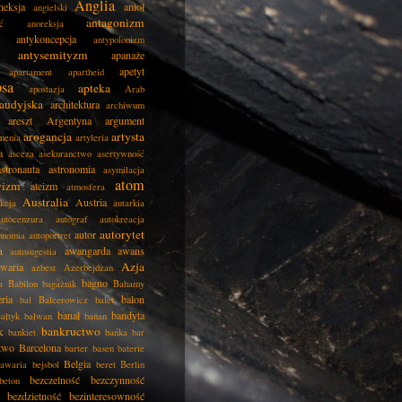
Anglia
neksja
anioł
angielski
antagonizm
ć
anoreksja
antykoncepcja
antypolonizm
antysemityzm
apanaże
apetyt
apartament
apartheid
psa
apteka
apostazja
Arab
audyjska
architektura
archiwum
areszt
Argentyna
argument
arogancja
artysta
menia
artyleria
a
asceza
asekuranctwo
asertywność
astronauta
astronomia
asymilacja
atom
wizm
ateizm
atmosfera
Australia
Austria
kcja
autarkia
autocenzura
autograf
autokreacja
autorytet
autor
onomia
autoportret
a
awangarda
awans
autosugestia
Azja
awaria
azbest
Azerbejdżan
bagno
a
Babilon
bagażnik
Bahamy
eria
balon
bal
Balcerowicz
balet
banał
bandyta
ałtyk
bałwan
banan
k
bankructwo
bankiet
bańka
bar
two
Barcelona
barter
basen
baterie
Belgia
awaria
bejsbol
beret
Berlin
bezczelność
bezczynność
beton
bezdzietność
bezinteresowność