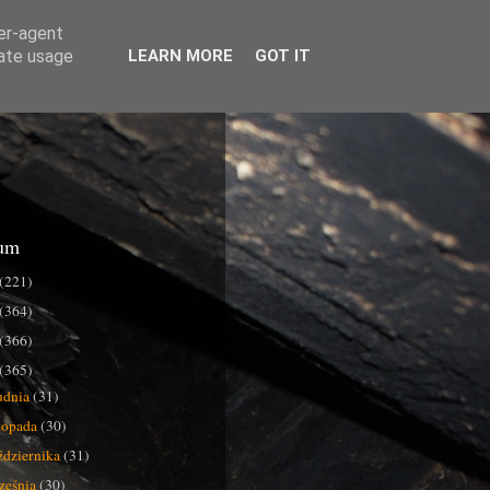
ser-agent
rate usage
LEARN MORE
GOT IT
um
(221)
(364)
(366)
(365)
udnia
(31)
stopada
(30)
ździernika
(31)
ześnia
(30)