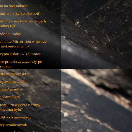
ni na biegunkach
umf woli (tylko oko boli)
ister, co nie liczy na palcach
żadnej ręki
ór naturalny
 in the Mirror (ten w lustrze
- niekoniecznie ja)
zypta koloru w koloratce
ro prawda zawsze leży po
rodku...
lki mur świński
egowanie w dół
lony / granica
 nową Odrą
remia za wyjście z grupy
obiecana była?
litwa o nie-deszcz
ry szmalcownik