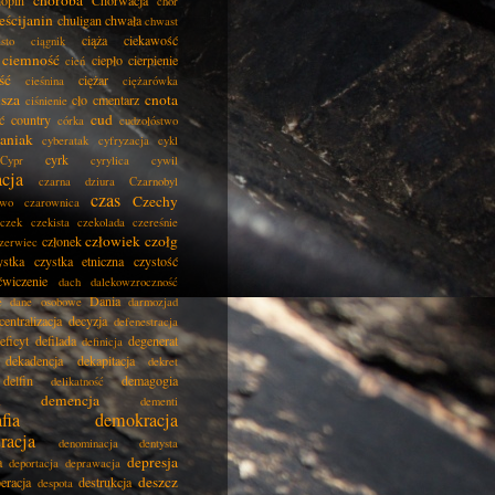
choroba
opin
Chorwacja
chór
eścijanin
chuligan
chwała
chwast
ciąża
ciekawość
asto
ciągnik
ciemność
ciepło
cierpienie
cień
ść
ciężar
cieśnina
ciężarówka
isza
cnota
cło
cmentarz
ciśnienie
cud
ć
country
córka
cudzołóstwo
aniak
cyberatak
cyfryzacja
cykl
cyrk
Cypr
cyrylica
cywil
acja
czarna dziura
Czarnobyl
czas
Czechy
two
czarownica
czek
czekista
czekolada
czereśnie
człowiek
czołg
członek
zerwiec
ystka
czystka etniczna
czystość
ćwiczenie
dach
dalekowzroczność
Dania
e
dane osobowe
darmozjad
centralizacja
decyzja
defenestracja
eficyt
defilada
degenerat
definicja
dekadencja
dekapitacja
dekret
delfin
demagogia
delikatność
demencja
dementi
fia
demokracja
racja
denominacja
dentysta
depresja
a
deportacja
deprawacja
deszcz
eracja
destrukcja
despota