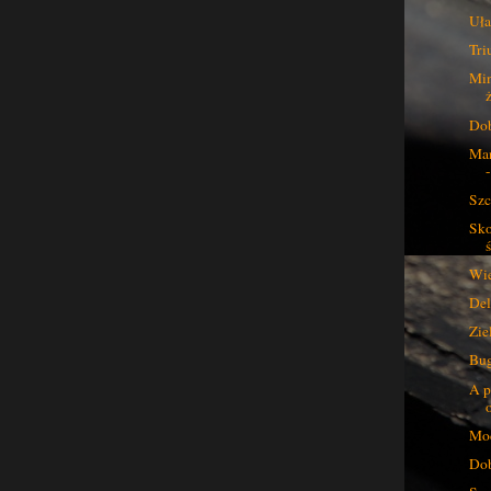
Uła
Tri
Min
Dob
Man
Szc
Sko
ś
Wie
Del
Zie
Bug
A p
Mod
Dob