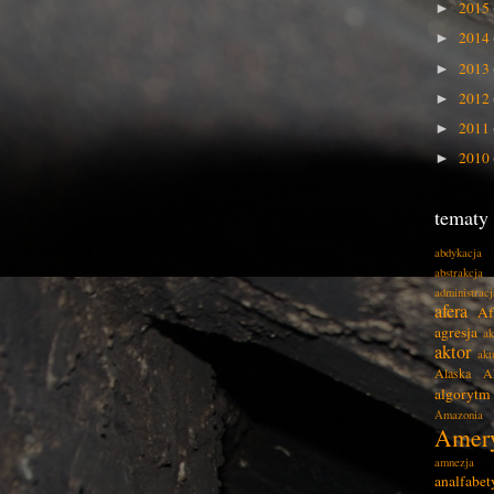
2015
►
2014
►
2013
►
2012
►
2011
►
2010
►
tematy
abdykacja
abstrakcja
administracj
afera
Af
agresja
ak
aktor
akt
Alaska
A
algorytm
Amazonia
Amer
amnezja
analfabe