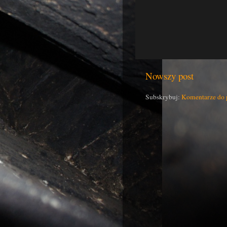
Nowszy post
Subskrybuj:
Komentarze do 