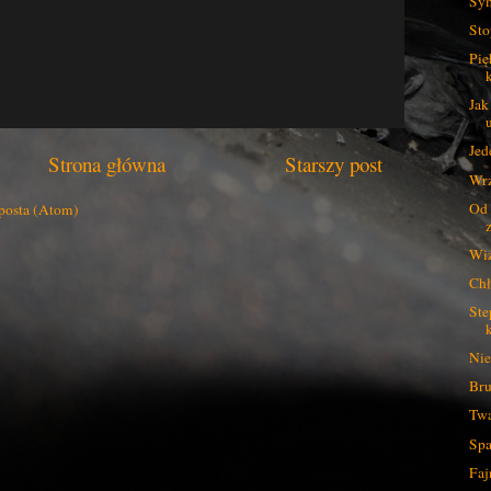
Sym
Sto
Pię
Jak
Jed
Strona główna
Starszy post
Wrz
Od 
posta (Atom)
Wiz
Chł
Ste
k
Nie
Bru
Twa
Spa
Faj