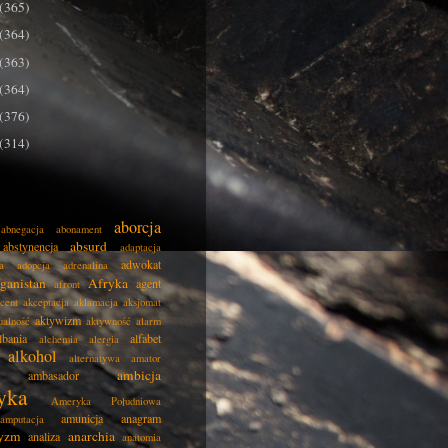
(365)
(364)
(363)
(364)
(376)
(314)
aborcja
abnegacja
abonament
absurd
abstynencja
adaptacja
adwokat
a
adopcja
adrenalina
ganistan
Afryka
agent
afront
cent
akceptacja
aklamacja
aksjomat
aktywizm
ualność
aktywność
alarm
lbania
alfabet
alchemia
alergia
alkohol
alternatywa
amator
ambicja
ambasador
yka
Ameryka Południowa
amunicja
anagram
amputacja
tyzm
anarchia
analiza
anatomia