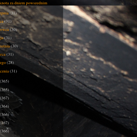
knota za dniem powszednim
erpnia
(31)
pca
(31)
erwca
(30)
ja
(31)
ietnia
(30)
rca
(31)
tego
(28)
ycznia
(31)
(365)
(365)
(367)
(364)
(366)
(367)
(366)