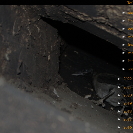
Tęs
si
►
li
►
cz
►
ma
►
kw
►
ma
►
lu
►
st
►
2022
►
2021
►
2020
►
2019
►
2018
►
2017
►
2016
►