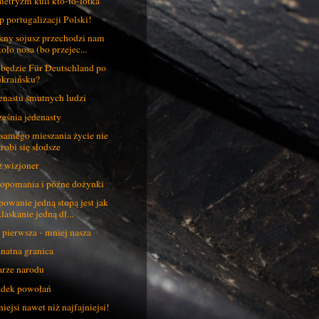
etryzm kuli kto-to-lotka
p portugalizacji Polski!
kny sojusz przechodzi nam
koło nosa (bo przejec...
 będzie Für Deutschland po
ukraińsku?
enastu smutnych ludzi
eśnia jedenasty
samego mieszania życie nie
zrobi się słodsze
 wizjoner
opomania i późne dożynki
powanie jedną stopą jest jak
laskanie jedną dł...
 pierwsza - mniej nasza
natna granica
rze narodu
dek powołań
niejsi nawet niż najfajniejsi!