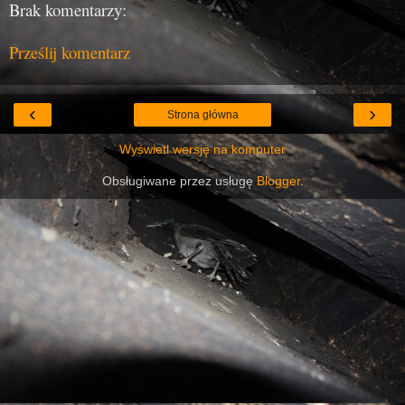
Brak komentarzy:
Prześlij komentarz
‹
›
Strona główna
Wyświetl wersję na komputer
Obsługiwane przez usługę
Blogger
.