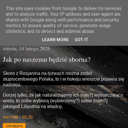
This site uses cookies from Google to deliver its services
Miasto Gówna
and to analyze traffic. Your IP address and user-agent are
shared with Google along with performance and security
metrics to ensure quality of service, generate usage
brzydka prawda z poziomu chodnika
statistics, and to detect and address abuse.
LEARN MORE
GOT IT
sobota, 14 lutego 2026
Jak po naszemu będzie sborna?
Skoro z Rosjanina na łyżwach można zrobić
stuprocentowego Polaka, to i w hokeju wreszcie pojawia się
nadzieja.
Gorzej tylko, że jak naturalizujemy ich (nas?) wystarczająco
wielu, to znów wybiorą (wybierzemy?) sobie (nam?)
jakiegoś Liliputina na władcę.
bat-i-bal
o
02:30
Udostępnij