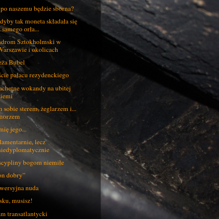
 po naszemu będzie sborna?
dyby tak moneta składała się
z samego orła...
drom Sztokholmski w
Warszawie i okolicach
ża Bubel
cie pałacu rezydenckiego
achetne wokandy na ubitej
ziemi
 sobie sterem, żeglarzem i...
morzem
mię jego...
lamentarnie, lecz
niedyplomatycznie
cypliny bogom niemiłe
n dobry”
wersyjna nuda
ku, musisz!
m transatlantycki