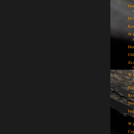
Gor
Dr 
Kar
W k
Her
Chl
Za 
Te 
Naj
Krz
Nie
Imp
W j
Czy