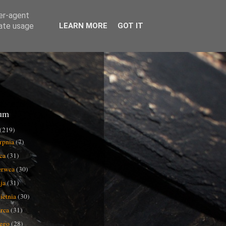
ser-agent
rate usage
LEARN MORE
GOT IT
um
(219)
erpnia
(7)
pca
(31)
erwca
(30)
ja
(31)
ietnia
(30)
rca
(31)
tego
(28)