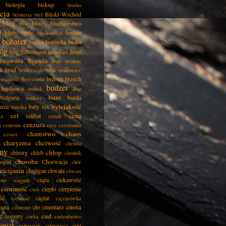
biologia
biskup
biurko
cja
Bliski Wschód
biżuteria
blef
blog
blues
bluźnierstwo
blok
d
błędy
błoto
bocian
błyskawica
bohater
boks
bojkot
bojówka
óg
brat
bóg futbolu
ból
bramkarz
brawura
Brazylia
brąz
brednie
ń
brud
bruderszaft
bruk
brukowiec
brzoza
brzuch
rutalność
Brzeziński
budżet
budowa
budzik
Bug
bunt
Bułgaria
burda
bunkier
bylejakość
urza
buty
butelka
byk
cel
cena
celibat
ła
celnik
cenzura
a
centrum
cera
ceremonia
chamstwo
chaos
cesarz
charyzma
chciwość
chemia
ny
chłop
chirurg
chleb
chodnik
choroba
opin
Chorwacja
chór
eścijanin
chuligan
chwała
chwast
ciąża
ciekawość
asto
ciągnik
ciemność
ciepło
cierpienie
cień
ść
ciężar
cieśnina
ciężarówka
isza
cnota
cło
cmentarz
ciśnienie
cud
ć
country
córka
cudzołóstwo
aniak
cyberatak
cyfryzacja
cykl