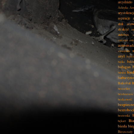
arcydzieło
Arktyka
Ar
arystokracj
aspiracje
ata
atak
atrakcje
au
autobus
automat
aut
autostrad
awantura
azyl
babci
bakt
bajka
bałagan
B
ban
banita
barbarzyńs
Batkobal
B
bestseller
bezduszność
bezkarność
bezpiecz
bezroboc
beztroska
Bia
bękart
bieda
bie
Bieszczady