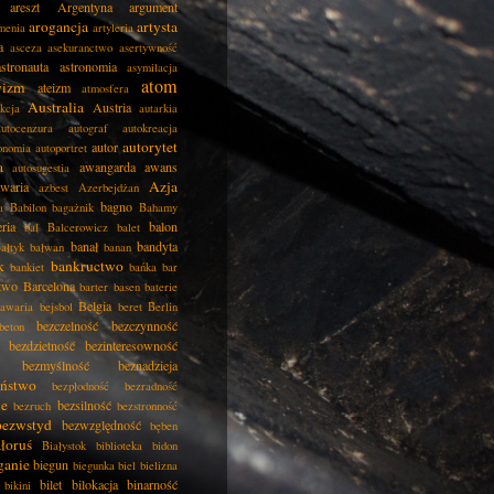
areszt
Argentyna
argument
arogancja
artysta
menia
artyleria
a
asceza
asekuranctwo
asertywność
astronauta
astronomia
asymilacja
atom
wizm
ateizm
atmosfera
Australia
Austria
kcja
autarkia
autocenzura
autograf
autokreacja
autorytet
autor
onomia
autoportret
a
awangarda
awans
autosugestia
Azja
awaria
azbest
Azerbejdżan
bagno
a
Babilon
bagażnik
Bahamy
eria
balon
bal
Balcerowicz
balet
banał
bandyta
ałtyk
bałwan
banan
k
bankructwo
bankiet
bańka
bar
two
Barcelona
barter
basen
baterie
Belgia
awaria
bejsbol
beret
Berlin
bezczelność
bezczynność
beton
bezdzietność
bezinteresowność
bezmyślność
beznadzieja
eństwo
bezpłodność
bezradność
ie
bezsilność
bezruch
bezstronność
bezwstyd
bezwzględność
bęben
łoruś
Białystok
biblioteka
bidon
ganie
biegun
biegunka
biel
bielizna
bilet
bilokacja
binarność
bikini