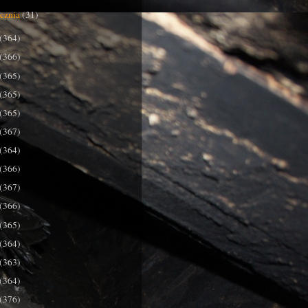
ycznia
(31)
(364)
(366)
(365)
(365)
(365)
(367)
(364)
(366)
(367)
(366)
(365)
(364)
(363)
(364)
(376)