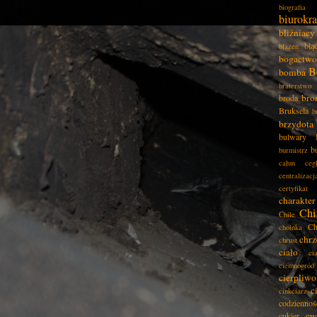
biografia
biurokra
bliźniacy
błą
błazen
bogactwo
B
bomba
braterstwo
bro
broda
Bruksela
b
brzydota
bulwary
b
burmistrz
całun
ceg
centralizacj
certyfikat
charakter
Chi
Chile
Ch
choinka
chrz
chrust
ciało
ci
ciemnogród
cierpliwo
c
cinkciarz
codziennoś
cw
cukier