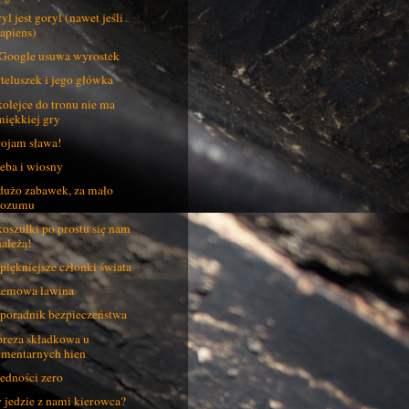
yl jest goryl (nawet jeśli
sapiens)
Google usuwa wyrostek
teluszek i jego główka
olejce do tronu nie ma
miękkiej gry
ojam sława!
eba i wiosny
dużo zabawek, za mało
rozumu
koszulki po prostu się nam
należą!
piękniejsze członki świata
emowa lawina
poradnik bezpieczeństwa
reza składkowa u
cmentarnych hien
edności zero
 jedzie z nami kierowca?