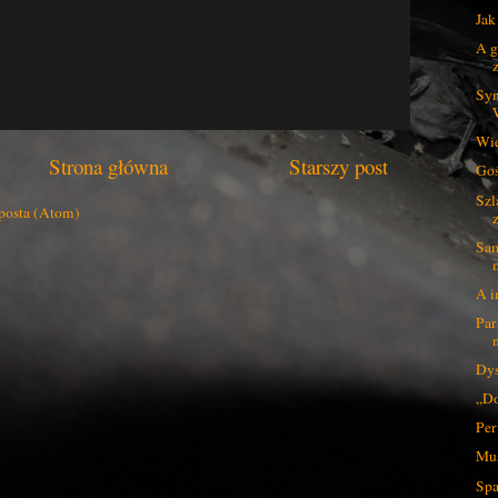
Jak
A g
Syn
Wie
Strona główna
Starszy post
Goś
Szl
posta (Atom)
Sam
A i
Par
Dys
„Do
Per
Mus
Spa