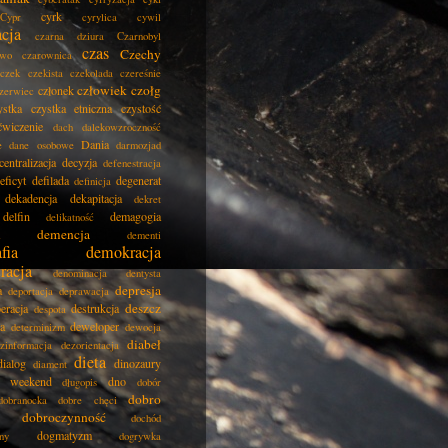
cyrk
Cypr
cyrylica
cywil
acja
czarna dziura
Czarnobyl
czas
Czechy
two
czarownica
czek
czekista
czekolada
czereśnie
człowiek
czołg
członek
zerwiec
ystka
czystka etniczna
czystość
ćwiczenie
dach
dalekowzroczność
Dania
e
dane osobowe
darmozjad
centralizacja
decyzja
defenestracja
eficyt
defilada
degenerat
definicja
dekadencja
dekapitacja
dekret
delfin
demagogia
delikatność
demencja
dementi
fia
demokracja
racja
denominacja
dentysta
depresja
a
deportacja
deprawacja
deszcz
eracja
destrukcja
despota
ja
deweloper
determinizm
dewocja
diabeł
zinformacja
dezorientacja
dieta
dialog
dinozaury
diament
i weekend
dno
długopis
dobór
dobro
dobranocka
dobre chęci
dobroczynność
dochód
dogmatyzm
ny
dogrywka