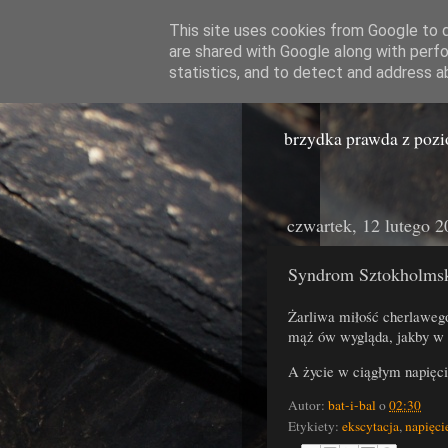
This site uses cookies from Google to de
are shared with Google along with perfo
Miast
statistics, and to detect and address a
brzydka prawda z poz
czwartek, 12 lutego 2
Syndrom Sztokholmsk
Żarliwa miłość cherlawego
mąż ów wygląda, jakby w k
A życie w ciągłym napięciu
Autor:
bat-i-bal
o
02:30
Etykiety:
ekscytacja
,
napięci