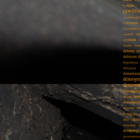
cynizm
cywiliz
czarnowidz
Czeczenia
Czernobyl
c
cz
czułość
czytelnik
dandys
dan
debata
de
defetyzm
d
degradacja
delegacja
demaskacja
demogra
demonst
depopulacj
desp
desant
determinac
dezerter
de
dialektyka
dług
dług
naturalny
dobrobyt
gwarantowa