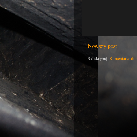
Nowszy post
Subskrybuj:
Komentarze do 