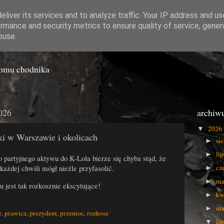
liver its services and to analyze traffic. Your IP address and u
rmance and security metrics to ensure quality of service, gene
o Gówna
buse.
iomu chodnika
026
archiw
2026
▼
i w Warszawie i okolicach
si
►
li
►
 partyjnego aktywu do K-Lola bierze się chyba stąd, że
ażdej chwili mógł nieźle przyfasolić.
cz
►
ma
►
 jest tak rozkosznie ekscytujące!
kw
►
ma
►
e
,
prawica
,
prezydent
,
przemoc
,
rozkosz
lu
▼