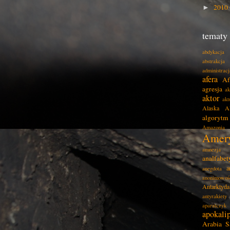
2010
►
tematy
abdykacja
abstrakcja
administracj
afera
Af
agresja
ak
aktor
akt
Alaska
A
algorytm
Amazonia
Amer
amnezja
analfabe
a
anegdota
anonimowoś
Antarktyda
antyrakiety
aparatczyk
apokali
Arabia S