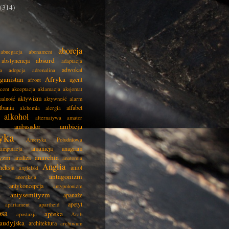
(314)
aborcja
abnegacja
abonament
absurd
abstynencja
adaptacja
adwokat
a
adopcja
adrenalina
ganistan
Afryka
agent
afront
cent
akceptacja
aklamacja
aksjomat
aktywizm
ualność
aktywność
alarm
lbania
alfabet
alchemia
alergia
alkohol
alternatywa
amator
ambicja
ambasador
yka
Ameryka Południowa
amunicja
anagram
amputacja
tyzm
anarchia
analiza
anatomia
Anglia
neksja
anioł
angielski
antagonizm
ć
anoreksja
antykoncepcja
antypolonizm
antysemityzm
apanaże
apetyt
apartament
apartheid
psa
apteka
apostazja
Arab
audyjska
architektura
archiwum