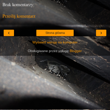
Brak komentarzy:
Prześlij komentarz
‹
›
Strona główna
Wyświetl wersję na komputer
Obsługiwane przez usługę
Blogger
.