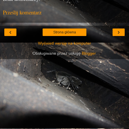
Prześlij komentarz
‹
›
Strona główna
Wyświetl wersję na komputer
Obsługiwane przez usługę
Blogger
.