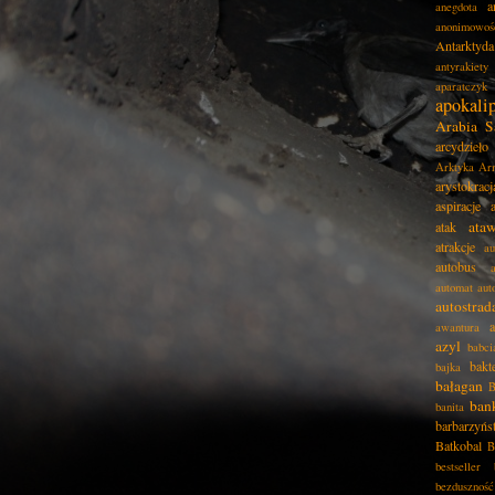
a
anegdota
anonimowoś
Antarktyda
antyrakiety
aparatczyk
apokali
Arabia S
arcydzieło
Arktyka
Ar
arystokracj
aspiracje
ata
atak
atrakcje
au
autobus
automat
aut
autostrad
awantura
azyl
babci
bakt
bajka
bałagan
B
ban
banita
barbarzyńs
Batkobal
B
bestseller
bezduszność