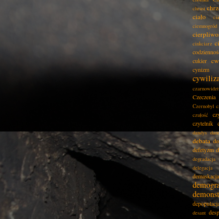
chrz
chrust
ciało
ci
ciemnogród
cierpliwo
c
cinkciarz
codziennoś
cw
cukier
cynizm
cywiliz
czarnowidz
Czeczenia
Czernobyl
c
cz
czułość
czytelnik
dandys
dan
debata
de
defetyzm
d
degradacja
delegacja
demaskacja
demogra
demonst
depopulacj
desp
desant