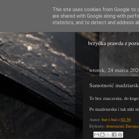
This site uses cookies from Google to de
are shared with Google along with perfo
Miast
statistics, and to detect and address a
brzydka prawda z poz
wtorek, 24 marca 202
Samotność madziarsk
To bez znaczenia, do kogo
Po madziarsku i tak nikt n
Autor:
bat-i-bal
o
02:30
Etykiety:
donosiciel
,
Europa