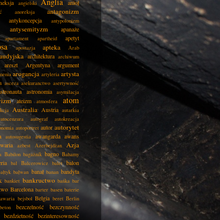
Anglia
neksja
anioł
angielski
antagonizm
ć
anoreksja
antykoncepcja
antypolonizm
antysemityzm
apanaże
apetyt
apartament
apartheid
psa
apteka
apostazja
Arab
audyjska
architektura
archiwum
areszt
Argentyna
argument
arogancja
artysta
menia
artyleria
a
asceza
asekuranctwo
asertywność
astronauta
astronomia
asymilacja
atom
wizm
ateizm
atmosfera
Australia
Austria
kcja
autarkia
autocenzura
autograf
autokreacja
autorytet
autor
onomia
autoportret
a
awangarda
awans
autosugestia
Azja
awaria
azbest
Azerbejdżan
bagno
a
Babilon
bagażnik
Bahamy
eria
balon
bal
Balcerowicz
balet
banał
bandyta
ałtyk
bałwan
banan
k
bankructwo
bankiet
bańka
bar
two
Barcelona
barter
basen
baterie
Belgia
awaria
bejsbol
beret
Berlin
bezczelność
bezczynność
beton
bezdzietność
bezinteresowność