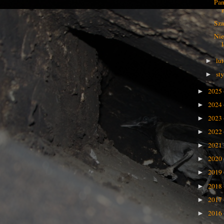
Pam
Sza
Nie
lu
►
st
►
2025
►
2024
►
2023
►
2022
►
2021
►
2020
►
2019
►
2018
►
2017
►
2016
►