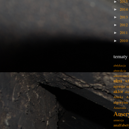
2015
►
2014
►
2013
►
2012
►
2011
►
2010
►
tematy
abdykacja
abstrakcja
administracj
afera
Af
agresja
ak
aktor
akt
Alaska
A
algorytm
Amazonia
Amer
amnezja
analfabe