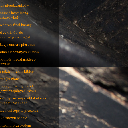
da nieudaczników
esunąć kosmiczną
wskazówkę!
wdziwy finał baraży
l cyklistów do
populistycznej władzy
zieja umiera pierwsza
itan niepewnych kursów
otność madziarskiego
kapusia
 gdzie miękną kibice
rne(k) złoto
ca czyni wolnym (od
egzystencjalnych trosk)
et najbardziej spektakularna
głupota jest nudna
dy nosi togę w plecaku?
23 znowu nadaje
d twoim przewodem