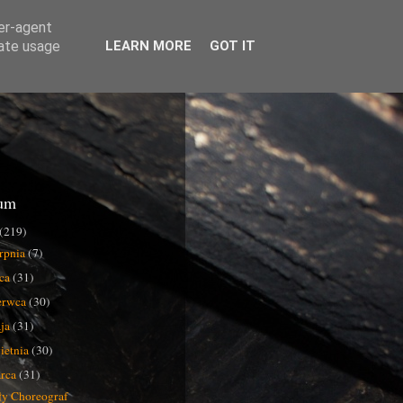
ser-agent
rate usage
LEARN MORE
GOT IT
um
(219)
erpnia
(7)
pca
(31)
erwca
(30)
ja
(31)
ietnia
(30)
rca
(31)
y Choreograf