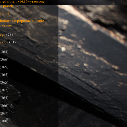
ięć złotej rybki (wyrzuconej
na piasek)
ch pał
honorowo popierać kopanie
leżącego
tego
(28)
ycznia
(31)
(364)
(366)
(365)
(365)
(365)
(367)
(364)
(366)
(367)
(366)