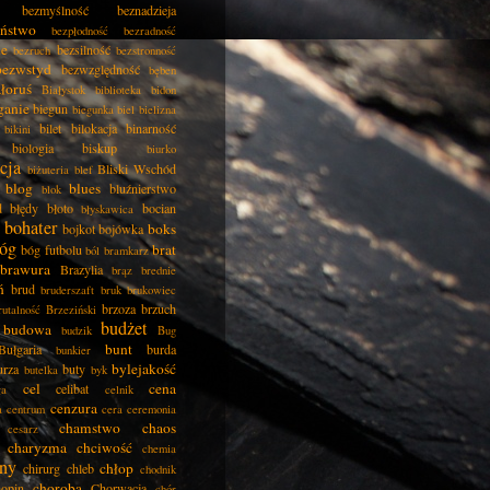
bezmyślność
beznadzieja
eństwo
bezpłodność
bezradność
ie
bezsilność
bezruch
bezstronność
bezwstyd
bezwzględność
bęben
łoruś
Białystok
biblioteka
bidon
ganie
biegun
biegunka
biel
bielizna
bilet
bilokacja
binarność
bikini
biologia
biskup
biurko
cja
Bliski Wschód
biżuteria
blef
blog
blues
bluźnierstwo
blok
d
błędy
błoto
bocian
błyskawica
bohater
boks
bojkot
bojówka
óg
brat
bóg futbolu
ból
bramkarz
brawura
Brazylia
brąz
brednie
ń
brud
bruderszaft
bruk
brukowiec
brzoza
brzuch
rutalność
Brzeziński
budżet
budowa
budzik
Bug
bunt
Bułgaria
burda
bunkier
bylejakość
urza
buty
butelka
byk
cel
cena
celibat
ła
celnik
cenzura
a
centrum
cera
ceremonia
chamstwo
chaos
cesarz
charyzma
chciwość
chemia
ny
chłop
chirurg
chleb
chodnik
choroba
opin
Chorwacja
chór