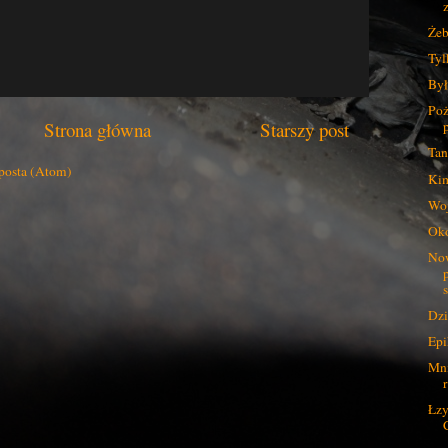
Żeb
Tyl
Był
Poż
Strona główna
Starszy post
Tan
posta (Atom)
Kim
Woj
Ok
Now
Dzi
Epi
Mni
Łzy