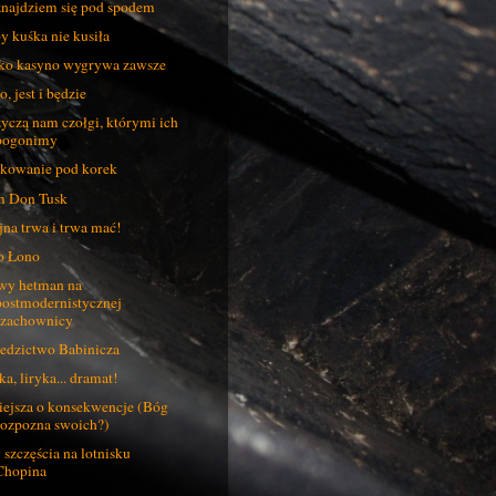
znajdziem się pod spodem
y kuśka nie kusiła
ko kasyno wygrywa zawsze
o, jest i będzie
yczą nam czołgi, którymi ich
pogonimy
kowanie pod korek
 Don Tusk
na trwa i trwa mać!
o Łono
y hetman na
postmodernistycznej
szachownicy
edzictwo Babinicza
ka, liryka... dramat!
ejsza o konsekwencje (Bóg
rozpozna swoich?)
 szczęścia na lotnisku
Chopina