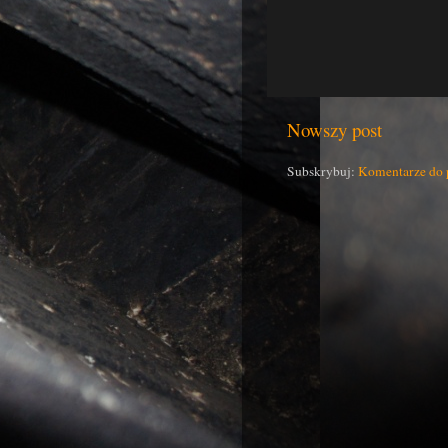
Nowszy post
Subskrybuj:
Komentarze do 