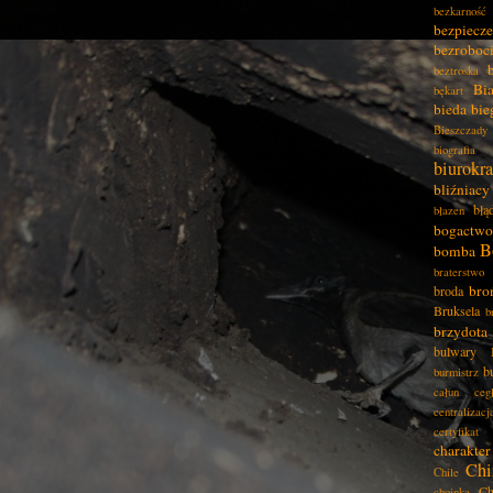
bezkarność
bezpiecz
bezroboc
beztroska
Bia
bękart
bieda
bie
Bieszczady
biografia
biurokra
bliźniacy
błą
błazen
bogactwo
B
bomba
braterstwo
bro
broda
Bruksela
b
brzydota
bulwary
b
burmistrz
całun
ceg
centralizacj
certyfikat
charakter
Chi
Chile
Ch
choinka