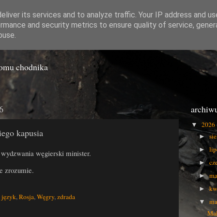
liver its services and to analyze traffic. Your IP address and u
rmance and security metrics to ensure quality of service, gene
o Gówna
buse.
iomu chodnika
6
archiw
2026
▼
iego kapusia
si
►
li
►
 wydzwania węgierski minister.
cz
►
ie zrozumie.
ma
►
kw
►
,
język
,
Rosja
,
Węgry
,
zdrada
ma
▼
Mał