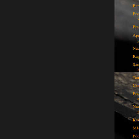
Ban
Prz
Pra
Ape
Nad
Kap
Sam
Tam
Cza
Pra
Naw
Każ
MJ-
Po