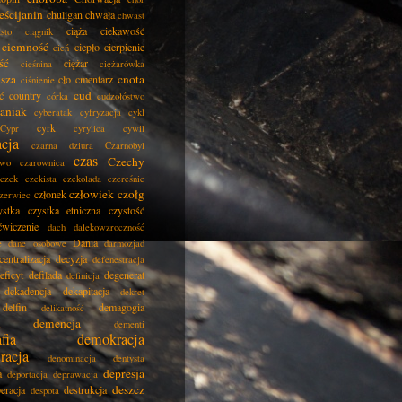
eścijanin
chuligan
chwała
chwast
ciąża
ciekawość
asto
ciągnik
ciemność
ciepło
cierpienie
cień
ść
ciężar
cieśnina
ciężarówka
isza
cnota
cło
cmentarz
ciśnienie
cud
ć
country
córka
cudzołóstwo
aniak
cyberatak
cyfryzacja
cykl
cyrk
Cypr
cyrylica
cywil
acja
czarna dziura
Czarnobyl
czas
Czechy
two
czarownica
czek
czekista
czekolada
czereśnie
człowiek
czołg
członek
zerwiec
ystka
czystka etniczna
czystość
ćwiczenie
dach
dalekowzroczność
Dania
e
dane osobowe
darmozjad
centralizacja
decyzja
defenestracja
eficyt
defilada
degenerat
definicja
dekadencja
dekapitacja
dekret
delfin
demagogia
delikatność
demencja
dementi
fia
demokracja
racja
denominacja
dentysta
depresja
a
deportacja
deprawacja
deszcz
eracja
destrukcja
despota