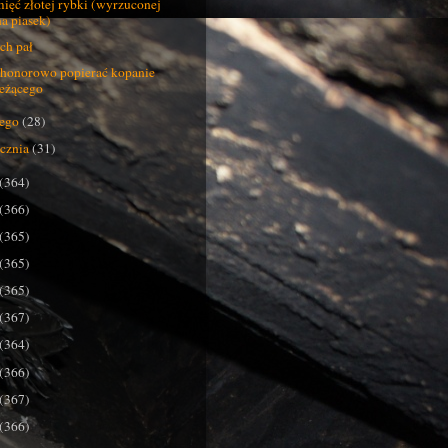
ięć złotej rybki (wyrzuconej
na piasek)
ch pał
honorowo popierać kopanie
leżącego
tego
(28)
ycznia
(31)
(364)
(366)
(365)
(365)
(365)
(367)
(364)
(366)
(367)
(366)