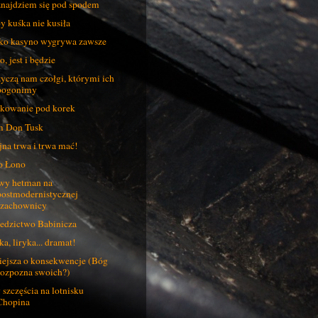
znajdziem się pod spodem
y kuśka nie kusiła
ko kasyno wygrywa zawsze
o, jest i będzie
yczą nam czołgi, którymi ich
pogonimy
kowanie pod korek
 Don Tusk
na trwa i trwa mać!
o Łono
y hetman na
postmodernistycznej
szachownicy
edzictwo Babinicza
ka, liryka... dramat!
ejsza o konsekwencje (Bóg
rozpozna swoich?)
 szczęścia na lotnisku
Chopina