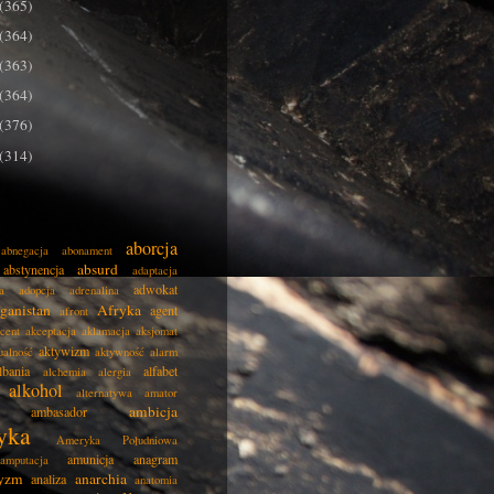
(365)
(364)
(363)
(364)
(376)
(314)
aborcja
abnegacja
abonament
absurd
abstynencja
adaptacja
adwokat
a
adopcja
adrenalina
ganistan
Afryka
agent
afront
cent
akceptacja
aklamacja
aksjomat
aktywizm
ualność
aktywność
alarm
lbania
alfabet
alchemia
alergia
alkohol
alternatywa
amator
ambicja
ambasador
yka
Ameryka Południowa
amunicja
anagram
amputacja
tyzm
anarchia
analiza
anatomia