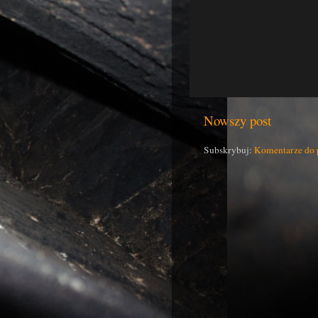
Nowszy post
Subskrybuj:
Komentarze do 