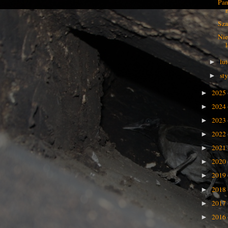
Pam
Sza
Nie
lu
►
st
►
2025
►
2024
►
2023
►
2022
►
2021
►
2020
►
2019
►
2018
►
2017
►
2016
►