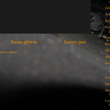
Żeb
Tyl
Był
Poż
Tan
Strona główna
Starszy post
Kim
Woj
posta (Atom)
Ok
Now
Dzi
Epi
Mni
Łzy