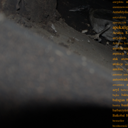
a
anegdota
anonimowoś
Antarktyda
antyrakiety
aparatczyk
apokali
Arabia S
arcydzieło
Arktyka
Ar
arystokracj
aspiracje
ata
atak
atrakcje
au
autobus
automat
aut
autostrad
awantura
azyl
babci
bakt
bajka
bałagan
B
ban
banita
barbarzyńs
Batkobal
B
bestseller
bezduszność