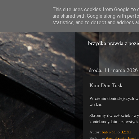
This site uses cookies from Google to de
are shared with Google along with perfo
Miast
statistics, and to detect and address a
brzydka prawda z poz
środa, 11 marca 2026
Kim Don Tusk
W cieniu donioślejszych w
wodza.
Skromny ów człowiek swy
kontrkandydata - zawstydz
Autor:
bat-i-bal
o
02:30
Etykiety:
demokracja
,
kandy