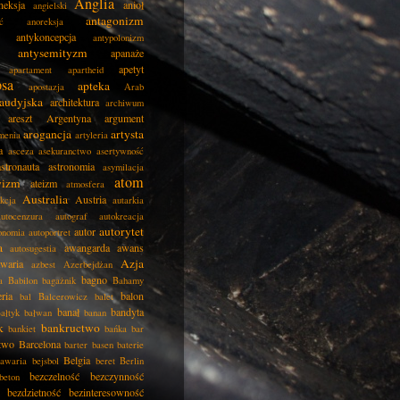
Anglia
neksja
anioł
angielski
antagonizm
ć
anoreksja
antykoncepcja
antypolonizm
antysemityzm
apanaże
apetyt
apartament
apartheid
psa
apteka
apostazja
Arab
audyjska
architektura
archiwum
areszt
Argentyna
argument
arogancja
artysta
menia
artyleria
a
asceza
asekuranctwo
asertywność
astronauta
astronomia
asymilacja
atom
wizm
ateizm
atmosfera
Australia
Austria
kcja
autarkia
autocenzura
autograf
autokreacja
autorytet
autor
onomia
autoportret
a
awangarda
awans
autosugestia
Azja
awaria
azbest
Azerbejdżan
bagno
a
Babilon
bagażnik
Bahamy
eria
balon
bal
Balcerowicz
balet
banał
bandyta
ałtyk
bałwan
banan
k
bankructwo
bankiet
bańka
bar
two
Barcelona
barter
basen
baterie
Belgia
awaria
bejsbol
beret
Berlin
bezczelność
bezczynność
beton
bezdzietność
bezinteresowność