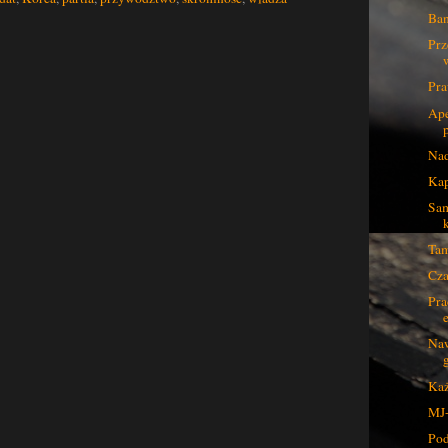
Ban
Prz
Pra
Ape
Nad
Kap
Sam
Tam
Cza
Pra
Naw
Każ
MJ-
Po