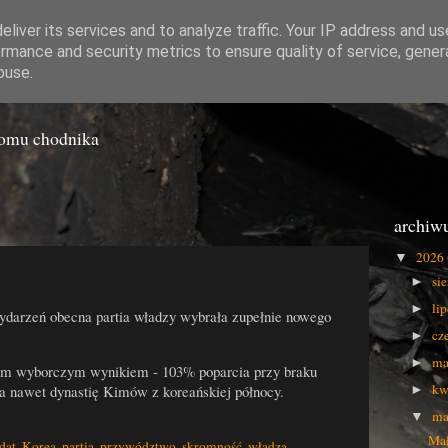
liver its services and to analyze traffic. Your IP address and u
rmance and security metrics to ensure quality of service, gene
o Gówna
buse.
iomu chodnika
archiw
2026
▼
si
►
li
►
ydarzeń obecna partia władzy wybrała zupełnie nowego
cz
►
ma
►
m wyborczym wynikiem - 103% poparcia przy braku
kw
a nawet dynastię Kimów z koreańskiej północy.
►
ma
▼
Mał
dat
,
Korea
,
partia
,
przywództwo
,
skromność
,
władza