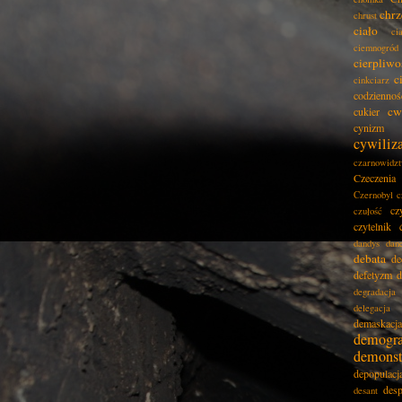
chrz
chrust
ciało
ci
ciemnogród
cierpliwo
c
cinkciarz
codziennoś
cw
cukier
cynizm
cywiliz
czarnowidz
Czeczenia
Czernobyl
c
cz
czułość
czytelnik
dandys
dan
debata
de
defetyzm
d
degradacja
delegacja
demaskacja
demogra
demonst
depopulacj
desp
desant