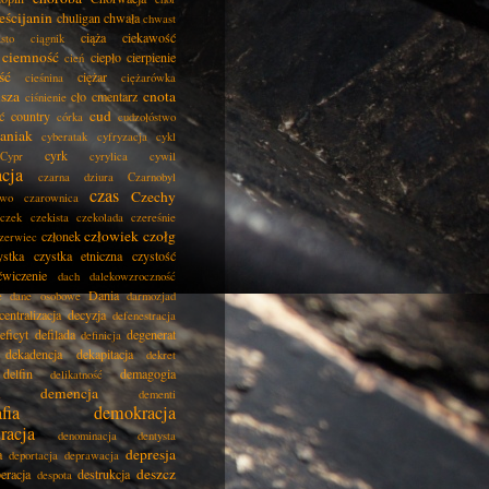
eścijanin
chuligan
chwała
chwast
ciąża
ciekawość
asto
ciągnik
ciemność
ciepło
cierpienie
cień
ść
ciężar
cieśnina
ciężarówka
isza
cnota
cło
cmentarz
ciśnienie
cud
ć
country
córka
cudzołóstwo
aniak
cyberatak
cyfryzacja
cykl
cyrk
Cypr
cyrylica
cywil
acja
czarna dziura
Czarnobyl
czas
Czechy
two
czarownica
czek
czekista
czekolada
czereśnie
człowiek
czołg
członek
zerwiec
ystka
czystka etniczna
czystość
ćwiczenie
dach
dalekowzroczność
Dania
e
dane osobowe
darmozjad
centralizacja
decyzja
defenestracja
eficyt
defilada
degenerat
definicja
dekadencja
dekapitacja
dekret
delfin
demagogia
delikatność
demencja
dementi
fia
demokracja
racja
denominacja
dentysta
depresja
a
deportacja
deprawacja
deszcz
eracja
destrukcja
despota