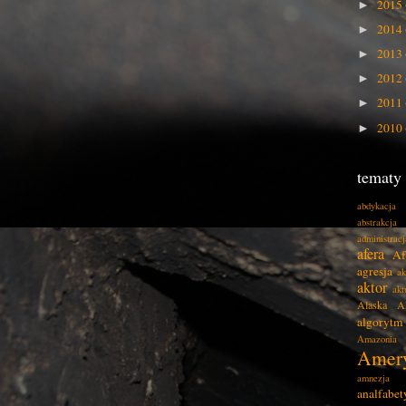
2015
►
2014
►
2013
►
2012
►
2011
►
2010
►
tematy
abdykacja
abstrakcja
administracj
afera
Af
agresja
ak
aktor
akt
Alaska
A
algorytm
Amazonia
Amer
amnezja
analfabe