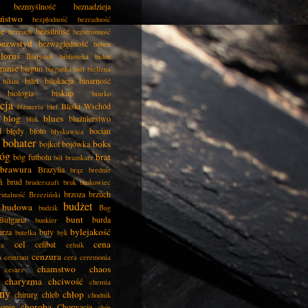
bezmyślność
beznadzieja
eństwo
bezpłodność
bezradność
ie
bezsilność
bezruch
bezstronność
bezwstyd
bezwzględność
bęben
łoruś
Białystok
biblioteka
bidon
ganie
biegun
biegunka
biel
bielizna
bilet
bilokacja
binarność
bikini
biologia
biskup
biurko
cja
Bliski Wschód
biżuteria
blef
blog
blues
bluźnierstwo
blok
d
błędy
błoto
bocian
błyskawica
bohater
boks
bojkot
bojówka
óg
brat
bóg futbolu
ból
bramkarz
brawura
Brazylia
brąz
brednie
ń
brud
bruderszaft
bruk
brukowiec
brzoza
brzuch
rutalność
Brzeziński
budżet
budowa
budzik
Bug
bunt
Bułgaria
burda
bunkier
bylejakość
urza
buty
butelka
byk
cel
cena
celibat
ła
celnik
cenzura
a
centrum
cera
ceremonia
chamstwo
chaos
cesarz
charyzma
chciwość
chemia
ny
chłop
chirurg
chleb
chodnik
choroba
opin
Chorwacja
chór