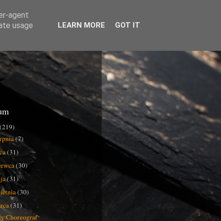
ser-agent
rate usage
LEARN MORE
GOT IT
um
(219)
erpnia
(7)
pca
(31)
erwca
(30)
ja
(31)
ietnia
(30)
rca
(31)
y Choreograf