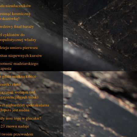
da nieudaczników
esunąć kosmiczną
wskazówkę!
wdziwy finał baraży
l cyklistów do
populistycznej władzy
zieja umiera pierwsza
itan niepewnych kursów
otność madziarskiego
kapusia
 gdzie miękną kibice
rne(k) złoto
ca czyni wolnym (od
egzystencjalnych trosk)
et najbardziej spektakularna
głupota jest nudna
dy nosi togę w plecaku?
23 znowu nadaje
d twoim przewodem