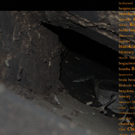
bezkarność
bezpiecz
bezroboc
beztroska
Bia
bękart
bieda
bie
Bieszczady
biografia
biurokra
bliźniacy
błą
błazen
bogactwo
B
bomba
braterstwo
bro
broda
Bruksela
b
brzydota
bulwary
b
burmistrz
całun
ceg
centralizacj
certyfikat
charakter
Chi
Chile
Ch
choinka