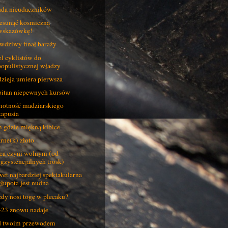
da nieudaczników
esunąć kosmiczną
wskazówkę!
wdziwy finał baraży
l cyklistów do
populistycznej władzy
zieja umiera pierwsza
itan niepewnych kursów
otność madziarskiego
kapusia
 gdzie miękną kibice
rne(k) złoto
ca czyni wolnym (od
egzystencjalnych trosk)
et najbardziej spektakularna
głupota jest nudna
dy nosi togę w plecaku?
23 znowu nadaje
d twoim przewodem