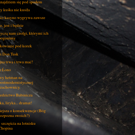
znajdziem się pod spodem
y kuśka nie kusiła
ko kasyno wygrywa zawsze
o, jest i będzie
yczą nam czołgi, którymi ich
pogonimy
kowanie pod korek
 Don Tusk
na trwa i trwa mać!
o Łono
y hetman na
postmodernistycznej
szachownicy
edzictwo Babinicza
ka, liryka... dramat!
ejsza o konsekwencje (Bóg
rozpozna swoich?)
 szczęścia na lotnisku
Chopina