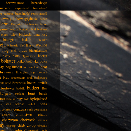
bezmyślność
beznadzieja
eństwo
bezpłodność
bezradność
ie
bezsilność
bezruch
bezstronność
bezwstyd
bezwzględność
bęben
łoruś
Białystok
biblioteka
bidon
ganie
biegun
biegunka
biel
bielizna
bilet
bilokacja
binarność
bikini
biologia
biskup
biurko
cja
Bliski Wschód
biżuteria
blef
blog
blues
bluźnierstwo
blok
d
błędy
błoto
bocian
błyskawica
bohater
boks
bojkot
bojówka
óg
brat
bóg futbolu
ból
bramkarz
brawura
Brazylia
brąz
brednie
ń
brud
bruderszaft
bruk
brukowiec
brzoza
brzuch
rutalność
Brzeziński
budżet
budowa
budzik
Bug
bunt
Bułgaria
burda
bunkier
bylejakość
urza
buty
butelka
byk
cel
cena
celibat
ła
celnik
cenzura
a
centrum
cera
ceremonia
chamstwo
chaos
cesarz
charyzma
chciwość
chemia
ny
chłop
chleb
chirurg
chodnik
choroba
opin
Chorwacja
chór