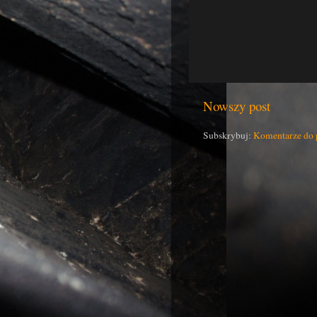
Nowszy post
Subskrybuj:
Komentarze do 