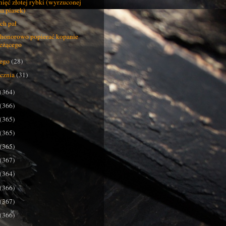
ięć złotej rybki (wyrzuconej
na piasek)
ch pał
honorowo popierać kopanie
leżącego
tego
(28)
ycznia
(31)
(364)
(366)
(365)
(365)
(365)
(367)
(364)
(366)
(367)
(366)