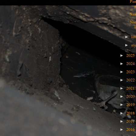
Pam
Sza
Nie
lu
►
st
►
2025
►
2024
►
2023
►
2022
►
2021
►
2020
►
2019
►
2018
►
2017
►
2016
►