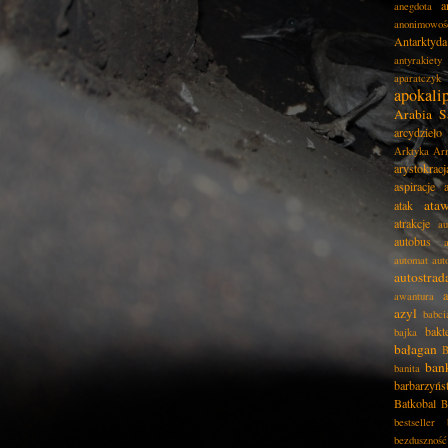
a
anegdota
anonimowoś
Antarktyda
antyrakiety
aparatczyk
apokali
Arabia S
arcydzieło
Arktyka
Ar
arystokracj
aspiracje
ata
atak
atrakcje
au
autobus
automat
aut
autostrad
awantura
azyl
babci
bakt
bajka
bałagan
B
ban
banita
barbarzyńs
Batkobal
B
bestseller
bezduszność