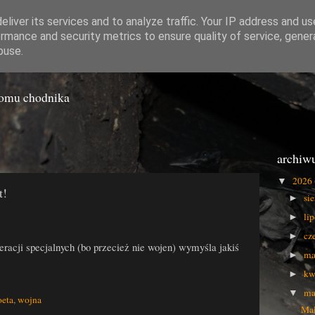
liver its services and to analyze traffic. Your IP address and u
rmance and security metrics to ensure quality of service, gene
o Gówna
buse.
iomu chodnika
archiw
2026
▼
t!
si
►
li
►
cz
►
racji specjalnych (bo przecież nie wojen) wymyśla jakiś
ma
►
kw
►
ma
▼
oeta
,
wojna
Mał