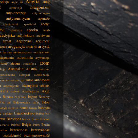
Anglia
neksja
anioł
angielski
antagonizm
ć
anoreksja
antykoncepcja
antypolonizm
antysemityzm
apanaże
apetyt
apartament
apartheid
psa
apteka
apostazja
Arab
audyjska
architektura
archiwum
areszt
Argentyna
argument
arogancja
artysta
menia
artyleria
a
asceza
asekuranctwo
asertywność
astronauta
astronomia
asymilacja
atom
wizm
ateizm
atmosfera
Australia
Austria
kcja
autarkia
autocenzura
autograf
autokreacja
autorytet
autor
onomia
autoportret
a
awangarda
awans
autosugestia
Azja
awaria
azbest
Azerbejdżan
bagno
a
Babilon
bagażnik
Bahamy
eria
balon
bal
Balcerowicz
balet
banał
bandyta
ałtyk
bałwan
banan
k
bankructwo
bankiet
bańka
bar
two
Barcelona
barter
basen
baterie
Belgia
awaria
bejsbol
beret
Berlin
bezczelność
bezczynność
beton
bezdzietność
bezinteresowność