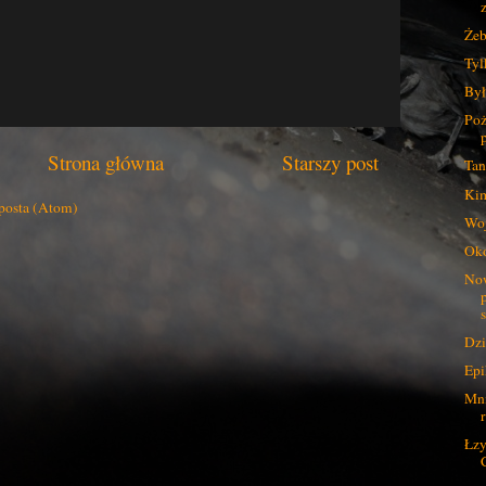
Żeb
Tyl
Był
Poż
Strona główna
Starszy post
Tan
Kim
posta (Atom)
Woj
Ok
Now
Dzi
Epi
Mni
Łzy