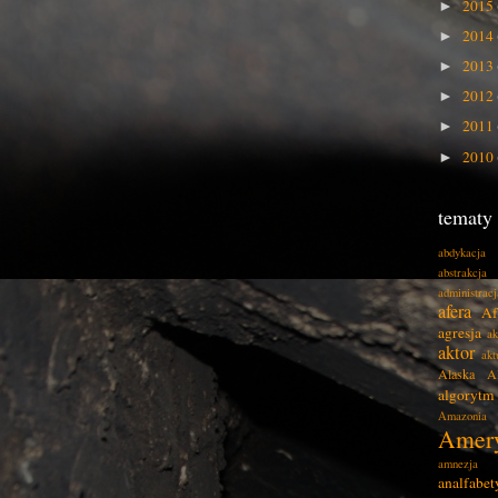
2015
►
2014
►
2013
►
2012
►
2011
►
2010
►
tematy
abdykacja
abstrakcja
administracj
afera
Af
agresja
ak
aktor
akt
Alaska
A
algorytm
Amazonia
Amer
amnezja
analfabe