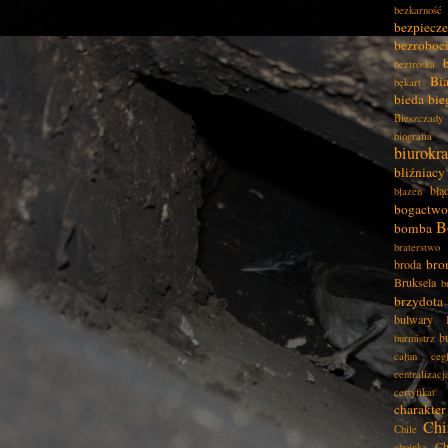
bezkarność
bezpiecz
bezroboc
beztroska
Bia
bękart
bieda
bie
Bieszczady
biografia
biurokra
bliźniacy
błą
błazen
bogactwo
B
bomba
braterstwo
bro
broda
Bruksela
b
brzydota
bulwary
b
burmistrz
całun
ceg
centralizacj
certyfikat
charakter
Chi
Chile
Ch
choinka