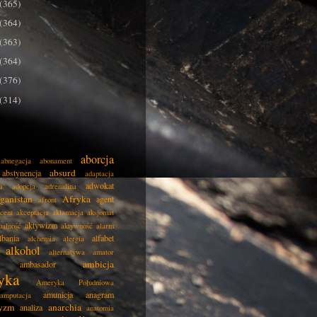
(365)
(364)
(363)
(364)
(376)
(314)
aborcja
abnegacja
abonament
absurd
abstynencja
adaptacja
adwokat
a
adopcja
adrenalina
ganistan
Afryka
agent
afront
cent
akceptacja
aklamacja
aksjomat
aktywizm
ualność
aktywność
alarm
lbania
alfabet
alchemia
alergia
alkohol
alternatywa
amator
ambicja
ambasador
yka
Ameryka Południowa
amunicja
anagram
amputacja
tyzm
anarchia
analiza
anatomia