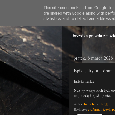
This site uses cookies from Google to de
are shared with Google along with perfo
Miast
statistics, and to detect and address a
brzydka prawda z poz
piątek, 6 marca 2026
Epika, liryka... drama
Epicka furia?
Nazwy wszystkich tych ope
naprawdę kiepski poeta.
Autor:
bat-i-bal
o
02:30
Etykiety:
grafoman
,
język
,
p