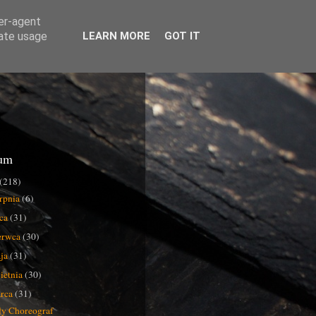
ser-agent
rate usage
LEARN MORE
GOT IT
um
(218)
erpnia
(6)
pca
(31)
erwca
(30)
ja
(31)
ietnia
(30)
rca
(31)
y Choreograf