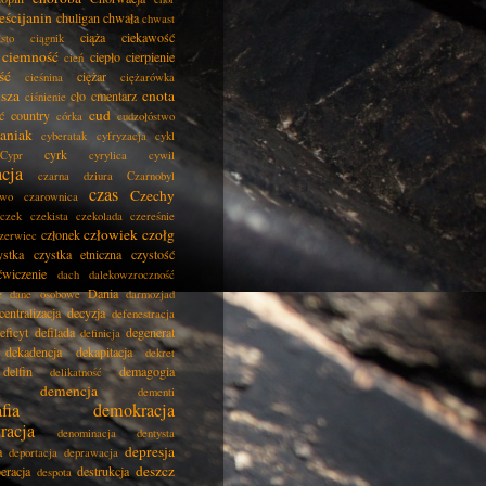
eścijanin
chuligan
chwała
chwast
ciąża
ciekawość
asto
ciągnik
ciemność
ciepło
cierpienie
cień
ść
ciężar
cieśnina
ciężarówka
isza
cnota
cło
cmentarz
ciśnienie
cud
ć
country
córka
cudzołóstwo
aniak
cyberatak
cyfryzacja
cykl
cyrk
Cypr
cyrylica
cywil
acja
czarna dziura
Czarnobyl
czas
Czechy
two
czarownica
czek
czekista
czekolada
czereśnie
człowiek
czołg
członek
zerwiec
ystka
czystka etniczna
czystość
ćwiczenie
dach
dalekowzroczność
Dania
e
dane osobowe
darmozjad
centralizacja
decyzja
defenestracja
eficyt
defilada
degenerat
definicja
dekadencja
dekapitacja
dekret
delfin
demagogia
delikatność
demencja
dementi
fia
demokracja
racja
denominacja
dentysta
depresja
a
deportacja
deprawacja
deszcz
eracja
destrukcja
despota