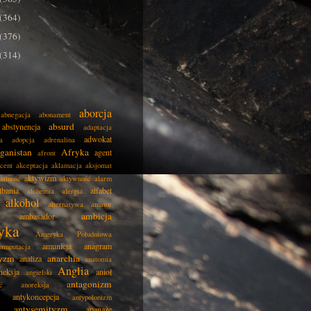
(364)
(376)
(314)
aborcja
abnegacja
abonament
absurd
abstynencja
adaptacja
adwokat
a
adopcja
adrenalina
ganistan
Afryka
agent
afront
cent
akceptacja
aklamacja
aksjomat
aktywizm
ualność
aktywność
alarm
lbania
alfabet
alchemia
alergia
alkohol
alternatywa
amator
ambicja
ambasador
yka
Ameryka Południowa
amunicja
anagram
amputacja
tyzm
anarchia
analiza
anatomia
Anglia
neksja
anioł
angielski
antagonizm
ć
anoreksja
antykoncepcja
antypolonizm
antysemityzm
apanaże