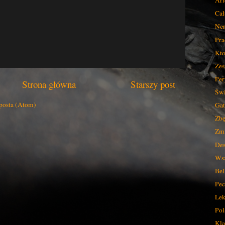
Ari
Cał
Ner
Pra
Kto
Zes
Per
Strona główna
Starszy post
Świ
posta (Atom)
Gat
Zbę
Zmi
Des
Wsz
Bel
Pec
Lek
Pol
Kla