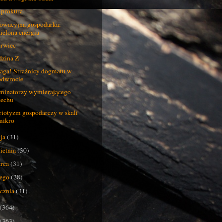
 prokura
owacyjna gospodarka:
zielona energia
rwiec
zina Z
ga! Strażnicy dogmatu w
odwrocie
minatorzy wymierającego
cechu
riotyzm gospodarczy w skali
mikro
ja
(31)
ietnia
(30)
rca
(31)
tego
(28)
ycznia
(31)
(364)
(363)