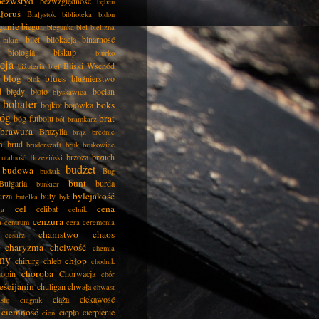
bezwstyd
bezwzględność
bęben
łoruś
Białystok
biblioteka
bidon
ganie
biegun
biegunka
biel
bielizna
bilet
bilokacja
binarność
bikini
biologia
biskup
biurko
cja
Bliski Wschód
biżuteria
blef
blog
blues
bluźnierstwo
blok
d
błędy
błoto
bocian
błyskawica
bohater
boks
bojkot
bojówka
óg
brat
bóg futbolu
ból
bramkarz
brawura
Brazylia
brąz
brednie
ń
brud
bruderszaft
bruk
brukowiec
brzoza
brzuch
rutalność
Brzeziński
budżet
budowa
budzik
Bug
bunt
Bułgaria
burda
bunkier
bylejakość
urza
buty
butelka
byk
cel
cena
celibat
ła
celnik
cenzura
a
centrum
cera
ceremonia
chamstwo
chaos
cesarz
charyzma
chciwość
chemia
ny
chłop
chirurg
chleb
chodnik
choroba
opin
Chorwacja
chór
eścijanin
chuligan
chwała
chwast
ciąża
ciekawość
asto
ciągnik
ciemność
ciepło
cierpienie
cień