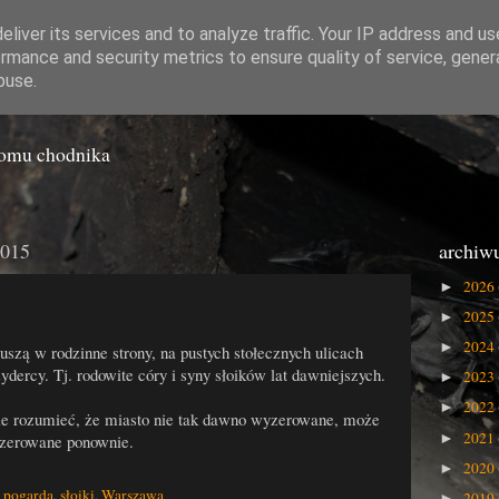
liver its services and to analyze traffic. Your IP address and u
rmance and security metrics to ensure quality of service, gene
o Gówna
buse.
iomu chodnika
2015
archiw
2026
►
2025
►
2024
►
uszą w rodzinne strony, na pustych stołecznych ulicach
zydercy. Tj. rodowite córy i syny słoików lat dawniejszych.
2023
►
2022
►
nie rozumieć, że miasto nie tak dawno wyzerowane, może
2021
►
yzerowane ponownie.
2020
►
,
pogarda
,
słoiki
,
Warszawa
2019
►