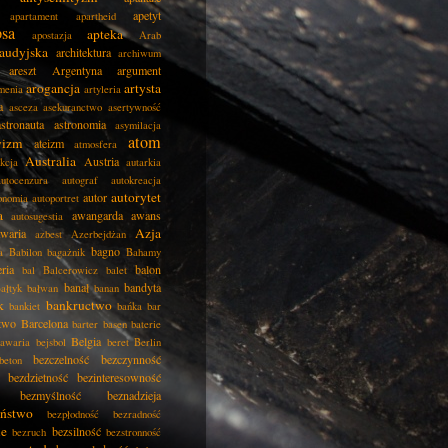
apetyt
apartament
apartheid
psa
apteka
apostazja
Arab
audyjska
architektura
archiwum
areszt
Argentyna
argument
arogancja
artysta
menia
artyleria
a
asceza
asekuranctwo
asertywność
astronauta
astronomia
asymilacja
atom
wizm
ateizm
atmosfera
Australia
Austria
kcja
autarkia
autocenzura
autograf
autokreacja
autorytet
autor
onomia
autoportret
a
awangarda
awans
autosugestia
Azja
awaria
azbest
Azerbejdżan
bagno
a
Babilon
bagażnik
Bahamy
eria
balon
bal
Balcerowicz
balet
banał
bandyta
ałtyk
bałwan
banan
k
bankructwo
bankiet
bańka
bar
two
Barcelona
barter
basen
baterie
Belgia
awaria
bejsbol
beret
Berlin
bezczelność
bezczynność
beton
bezdzietność
bezinteresowność
bezmyślność
beznadzieja
eństwo
bezpłodność
bezradność
ie
bezsilność
bezruch
bezstronność