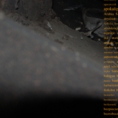
aparatczyk
apokali
Arabia S
arcydzieło
Arktyka
Ar
arystokracj
aspiracje
ata
atak
atrakcje
au
autobus
automat
aut
autostrad
awantura
azyl
babci
bakt
bajka
bałagan
B
ban
banita
barbarzyńs
Batkobal
B
bestseller
bezduszność
bezkarność
bezpiecz
bezroboc