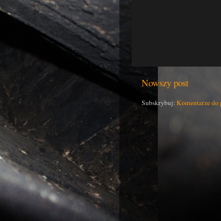
Nowszy post
Subskrybuj:
Komentarze do 