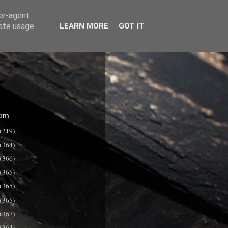
ser-agent
rate usage
LEARN MORE
GOT IT
um
(219)
(364)
(366)
(365)
(365)
(365)
(367)
(364)