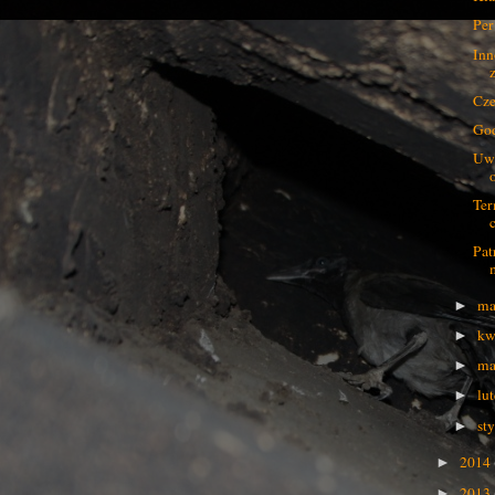
Per
Inn
Cze
God
Uwa
Ter
Pat
ma
►
kw
►
ma
►
lu
►
st
►
2014
►
2013
►