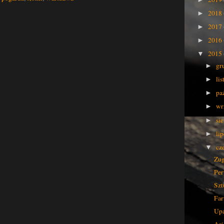
2018
►
2017
►
2016
►
2015
▼
gr
►
li
►
pa
►
wr
►
si
►
li
►
cz
▼
Zu
Per
Szt
Far
Up