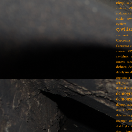
cierpliwo
c
cinkciarz
codziennoś
cw
cukier
cynizm
cywiliz
czarnowidz
Czeczenia
Czernobyl
c
cz
czułość
czytelnik
dandys
dan
debata
de
defetyzm
d
degradacja
delegacja
demaskacja
demogra
demonst
depopulacj
desp
desant
determinac
dezerter
de
dialektyka
dług
dług