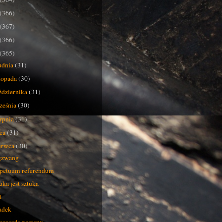
(366)
(367)
(366)
(365)
udnia
(31)
stopada
(30)
ździernika
(31)
ześnia
(30)
erpnia
(31)
pca
(31)
erwca
(30)
gzwang
petuum referendum
uka jest sztuka
t
adek