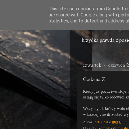
This site uses cookies from Google to de
are shared with Google along with perfo
Miast
statistics, and to detect and address a
brzydka prawda z poz
czwartek, 4 czerwca 
Godzina Z
Kiedy już poczciwe słoje r
ostają się tylko rodowici s
Wszyscy ci, którzy wolą 
w każdej chwili zostać w
Autor:
bat-i-bal
o
08:00
Etykiety:
kompleksy
,
miasto