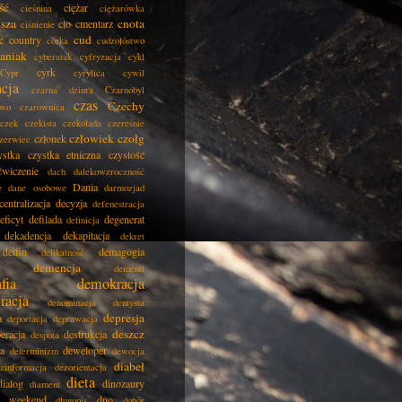
ść
ciężar
cieśnina
ciężarówka
isza
cnota
cło
cmentarz
ciśnienie
cud
ć
country
córka
cudzołóstwo
aniak
cyberatak
cyfryzacja
cykl
cyrk
Cypr
cyrylica
cywil
acja
czarna dziura
Czarnobyl
czas
Czechy
two
czarownica
czek
czekista
czekolada
czereśnie
człowiek
czołg
członek
zerwiec
ystka
czystka etniczna
czystość
ćwiczenie
dach
dalekowzroczność
Dania
e
dane osobowe
darmozjad
centralizacja
decyzja
defenestracja
eficyt
defilada
degenerat
definicja
dekadencja
dekapitacja
dekret
delfin
demagogia
delikatność
demencja
dementi
fia
demokracja
racja
denominacja
dentysta
depresja
a
deportacja
deprawacja
deszcz
eracja
destrukcja
despota
ja
deweloper
determinizm
dewocja
diabeł
zinformacja
dezorientacja
dieta
dialog
dinozaury
diament
i weekend
dno
długopis
dobór