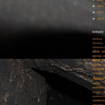
2012
►
2011
►
2010
►
tematy
abdykacja
abstrakcja
administracj
afera
Af
agresja
ak
aktor
akt
Alaska
A
algorytm
Amazonia
Amer
amnezja
analfabe
a
anegdota
anonimowoś
Antarktyda
antyrakiety