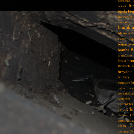
beztroska
Bia
bękart
bieda
bie
Bieszczady
biografia
biurokra
bliźniacy
błą
błazen
bogactwo
B
bomba
braterstwo
bro
broda
Bruksela
b
brzydota
bulwary
b
burmistrz
całun
ceg
centralizacj
certyfikat
charakter
Chi
Chile
Ch
choinka
chrz
chrust
ciało
ci
ciemnogród