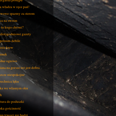
ergarda postępu
a władza w ręce pań!
wowe spazmy za sterem
ca na swoim
 tu kogo chroni?
złotygodniowe gazety
petuum debile
eża krew
unek
dne ogniwo
ana na gorsze też jest dobra
zcze niespokojne
echnica lęku
ka we własnym oku
h
tura do poduszki
ska gościnność
un trwogi nie budzi