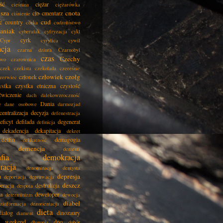
ść
ciężar
cieśnina
ciężarówka
isza
cnota
cło
cmentarz
ciśnienie
cud
ć
country
córka
cudzołóstwo
aniak
cyberatak
cyfryzacja
cykl
cyrk
Cypr
cyrylica
cywil
acja
czarna dziura
Czarnobyl
czas
Czechy
two
czarownica
czek
czekista
czekolada
czereśnie
człowiek
czołg
członek
zerwiec
ystka
czystka etniczna
czystość
ćwiczenie
dach
dalekowzroczność
Dania
e
dane osobowe
darmozjad
centralizacja
decyzja
defenestracja
eficyt
defilada
degenerat
definicja
dekadencja
dekapitacja
dekret
delfin
demagogia
delikatność
demencja
dementi
fia
demokracja
racja
denominacja
dentysta
depresja
a
deportacja
deprawacja
deszcz
eracja
destrukcja
despota
ja
deweloper
determinizm
dewocja
diabeł
zinformacja
dezorientacja
dieta
dialog
dinozaury
diament
i weekend
dno
długopis
dobór