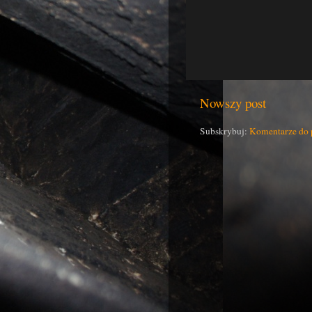
Nowszy post
Subskrybuj:
Komentarze do 