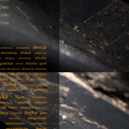
(364)
(376)
(314)
aborcja
abnegacja
abonament
absurd
abstynencja
adaptacja
adwokat
a
adopcja
adrenalina
ganistan
Afryka
agent
afront
cent
akceptacja
aklamacja
aksjomat
aktywizm
ualność
aktywność
alarm
lbania
alfabet
alchemia
alergia
alkohol
alternatywa
amator
ambicja
ambasador
yka
Ameryka Południowa
amunicja
anagram
amputacja
tyzm
anarchia
analiza
anatomia
Anglia
neksja
anioł
angielski
antagonizm
ć
anoreksja
antykoncepcja
antypolonizm
antysemityzm
apanaże