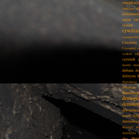
cierpliwo
c
cinkciarz
codziennoś
cw
cukier
cynizm
cywiliz
czarnowidz
Czeczenia
Czernobyl
c
cz
czułość
czytelnik
dandys
dan
debata
de
defetyzm
d
degradacja
delegacja
demaskacja
demogra
demonst
depopulacj
desp
desant
determinac
dezerter
de
dialektyka
dług
dług