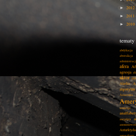
2012
►
2011
►
2010
►
tematy
abdykacja
abstrakcja
administracj
afera
Af
agresja
ak
aktor
akt
Alaska
A
algorytm
Amazonia
Amer
amnezja
analfabe
a
anegdota
anonimowoś
Antarktyda
antyrakiety