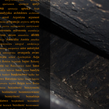
apetyt
apartament
apartheid
psa
apteka
apostazja
Arab
audyjska
architektura
archiwum
areszt
Argentyna
argument
arogancja
artysta
menia
artyleria
a
asceza
asekuranctwo
asertywność
astronauta
astronomia
asymilacja
atom
wizm
ateizm
atmosfera
Australia
Austria
kcja
autarkia
autocenzura
autograf
autokreacja
autorytet
autor
onomia
autoportret
a
awangarda
awans
autosugestia
Azja
awaria
azbest
Azerbejdżan
bagno
a
Babilon
bagażnik
Bahamy
eria
balon
bal
Balcerowicz
balet
banał
bandyta
ałtyk
bałwan
banan
k
bankructwo
bankiet
bańka
bar
two
Barcelona
barter
basen
baterie
Belgia
awaria
bejsbol
beret
Berlin
bezczelność
bezczynność
beton
bezdzietność
bezinteresowność
bezmyślność
beznadzieja
eństwo
bezpłodność
bezradność
ie
bezsilność
bezruch
bezstronność