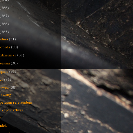
(366)
(367)
(366)
(365)
udnia
(31)
stopada
(30)
ździernika
(31)
ześnia
(30)
erpnia
(31)
pca
(31)
erwca
(30)
gzwang
petuum referendum
uka jest sztuka
t
adek