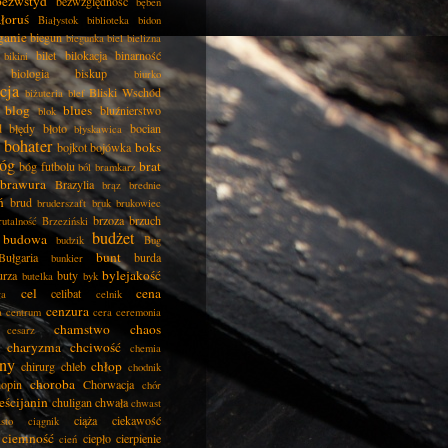
bezwstyd
bezwzględność
bęben
łoruś
Białystok
biblioteka
bidon
ganie
biegun
biegunka
biel
bielizna
bilet
bilokacja
binarność
bikini
biologia
biskup
biurko
cja
Bliski Wschód
biżuteria
blef
blog
blues
bluźnierstwo
blok
d
błędy
błoto
bocian
błyskawica
bohater
boks
bojkot
bojówka
óg
brat
bóg futbolu
ból
bramkarz
brawura
Brazylia
brąz
brednie
ń
brud
bruderszaft
bruk
brukowiec
brzoza
brzuch
rutalność
Brzeziński
budżet
budowa
budzik
Bug
bunt
Bułgaria
burda
bunkier
bylejakość
urza
buty
butelka
byk
cel
cena
celibat
ła
celnik
cenzura
a
centrum
cera
ceremonia
chamstwo
chaos
cesarz
charyzma
chciwość
chemia
ny
chłop
chirurg
chleb
chodnik
choroba
opin
Chorwacja
chór
eścijanin
chuligan
chwała
chwast
ciąża
ciekawość
asto
ciągnik
ciemność
ciepło
cierpienie
cień