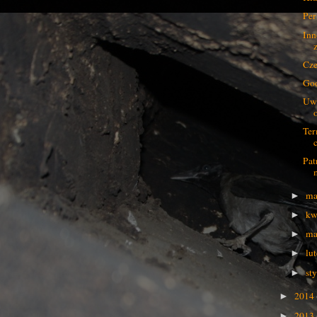
Per
Inn
Cze
God
Uwa
Ter
Pat
ma
►
kw
►
ma
►
lu
►
st
►
2014
►
2013
►