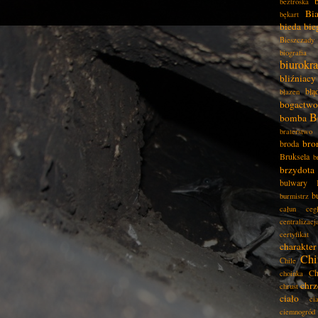
beztroska
Bia
bękart
bieda
bie
Bieszczady
biografia
biurokra
bliźniacy
błą
błazen
bogactwo
B
bomba
braterstwo
bro
broda
Bruksela
b
brzydota
bulwary
b
burmistrz
całun
ceg
centralizacj
certyfikat
charakter
Chi
Chile
Ch
choinka
chrz
chrust
ciało
ci
ciemnogród