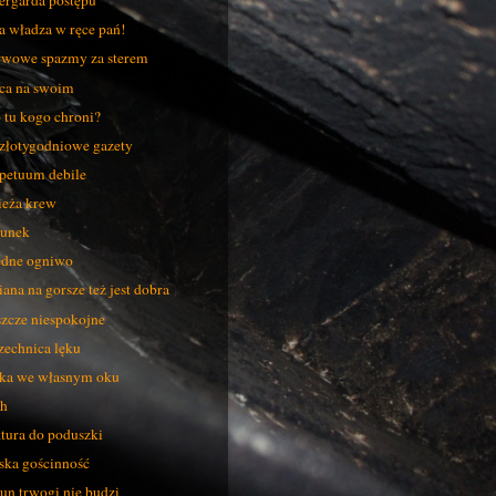
ergarda postępu
a władza w ręce pań!
wowe spazmy za sterem
ca na swoim
 tu kogo chroni?
złotygodniowe gazety
petuum debile
eża krew
unek
dne ogniwo
ana na gorsze też jest dobra
zcze niespokojne
echnica lęku
ka we własnym oku
h
tura do poduszki
ska gościnność
un trwogi nie budzi