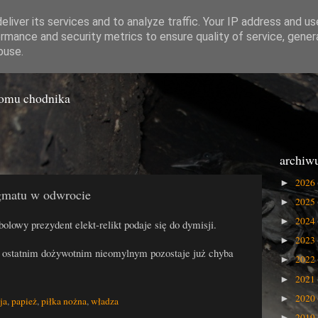
liver its services and to analyze traffic. Your IP address and u
rmance and security metrics to ensure quality of service, gene
o Gówna
buse.
iomu chodnika
5
archiw
2026
►
gmatu w odwrocie
2025
►
2024
►
tbolowy prezydent elekt-relikt podaje się do dymisji.
2023
►
, ostatnim dożywotnim nieomylnym pozostaje już chyba
2022
►
2021
►
2020
►
ja
,
papież
,
piłka nożna
,
władza
2019
►