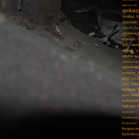
aparatczyk
apokali
Arabia S
arcydzieło
Arktyka
Ar
arystokracj
aspiracje
ata
atak
atrakcje
au
autobus
automat
aut
autostrad
awantura
azyl
babci
bakt
bajka
bałagan
B
ban
banita
barbarzyńs
Batkobal
B
bestseller
bezduszność
bezkarność
bezpiecz
bezroboc