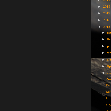
2018
►
2017
►
2016
►
2015
▼
gr
►
li
►
pa
►
wr
►
si
►
li
►
cz
▼
Zu
Per
Szt
Far
Up