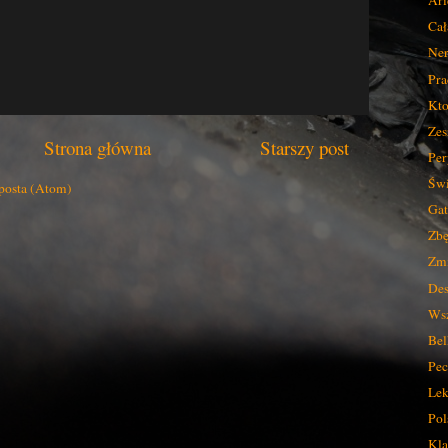
Ari
Cał
Ner
Pra
Kto
Zes
Strona główna
Starszy post
Per
Świ
posta (Atom)
Gat
Zbę
Zmi
Des
Wsz
Bel
Pec
Lek
Pol
Kla