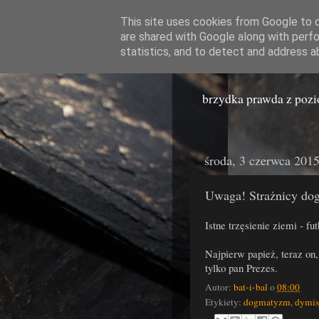
This site uses cookies from Google to de
are shared with Google along with perfo
Miast
statistics, and to detect and address a
brzydka prawda z poz
środa, 3 czerwca 201
Uwaga! Strażnicy do
Istne trzęsienie ziemi - fu
Najpierw papież, teraz on
tylko pan Prezes.
Autor:
bat-i-bal
o
08:00
Etykiety:
dogmatyzm
,
dymis