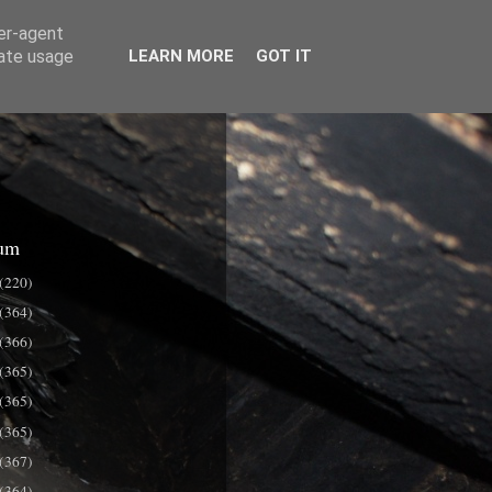
ser-agent
rate usage
LEARN MORE
GOT IT
um
(220)
(364)
(366)
(365)
(365)
(365)
(367)
(364)