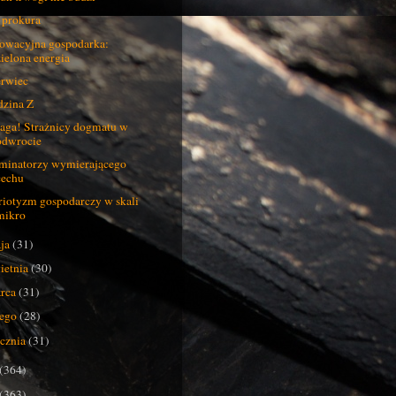
 prokura
owacyjna gospodarka:
zielona energia
rwiec
zina Z
ga! Strażnicy dogmatu w
odwrocie
minatorzy wymierającego
cechu
riotyzm gospodarczy w skali
mikro
ja
(31)
ietnia
(30)
rca
(31)
tego
(28)
ycznia
(31)
(364)
(363)