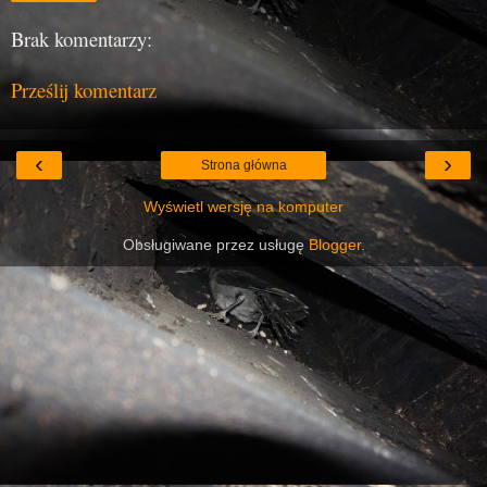
Brak komentarzy:
Prześlij komentarz
‹
›
Strona główna
Wyświetl wersję na komputer
Obsługiwane przez usługę
Blogger
.