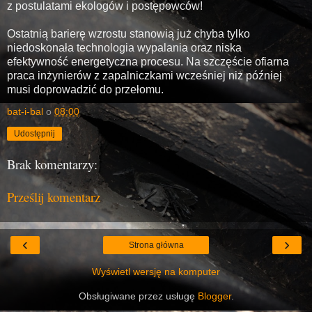
z postulatami ekologów i postępowców!
Ostatnią barierę wzrostu stanowią już chyba tylko
niedoskonała technologia wypalania oraz niska
efektywność energetyczna procesu. Na szczęście ofiarna
praca inżynierów z zapalniczkami wcześniej niż później
musi doprowadzić do przełomu.
bat-i-bal
o
08:00
Udostępnij
Brak komentarzy:
Prześlij komentarz
‹
›
Strona główna
Wyświetl wersję na komputer
Obsługiwane przez usługę
Blogger
.